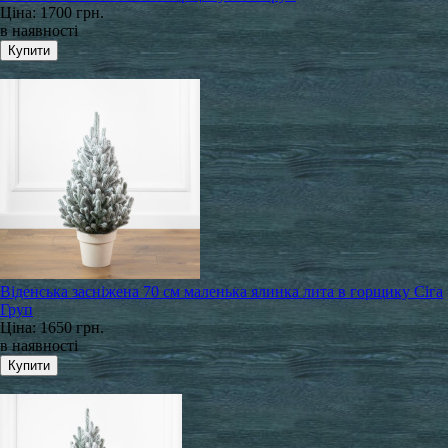
Ціна:
1700 грн.
в наявності
Віденська засніжена 70 см маленька ялинка лита в горщику Сіга
Груп
Ціна:
1650 грн.
в наявності