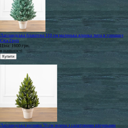
Лапландська блакитна 110 см маленька ялинка лита в горщику
Сіга Груп
Ціна:
1600 грн.
в наявності
Лапландська весняна 70 см зелена з салатовими кінчиками