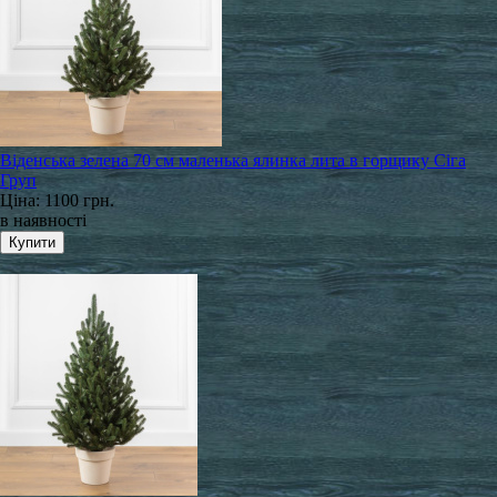
Віденська зелена 70 см маленька ялинка лита в горщику Сіга
Груп
Ціна:
1100 грн.
в наявності