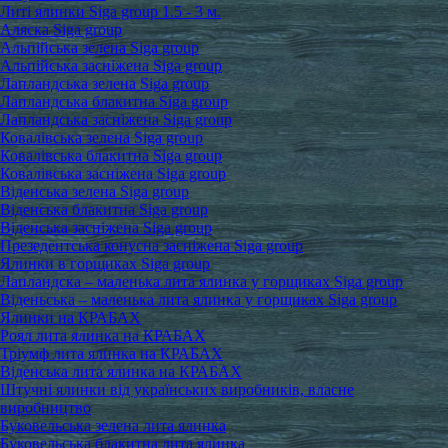
Литі ялинки Siga group 1.5 - 3 м.
Аляска Siga group
Альпійська зелена Siga group
Альпійська засніжена Siga group
Лапландська зелена Siga group
Лапландська блакитна Siga group
Лапландська засніжена Siga group
Ковалівська зелена Siga group
Ковалівська блакитна Siga group
Ковалівська засніжена Siga group
Віденська зелена Siga group
Віденська блакитна Siga group
Віденська засніжена Siga group
Презедентська конусна засніжена Siga group
Ялинки в горщиках Siga group
Лапландска – маленька лита ялинка у горщиках Siga group
Віденьська – маленька лита ялинка у горщиках Siga group
Ялинки на КРАБАХ
Роял лита ялинка на КРАБАХ
Тріумф лита ялинка на КРАБАХ
Віденська лита ялинка на КРАБАХ
Штучні ялинки від українських виробників, власне
виробництво
Буковельська зелена лита ялинка
Буковельська блакитна лита ялинка