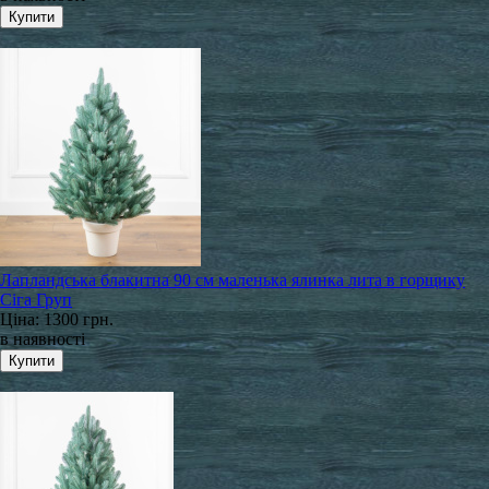
Лапландська блакитна 90 см маленька ялинка лита в горщику
Сіга Груп
Ціна:
1300 грн.
в наявності