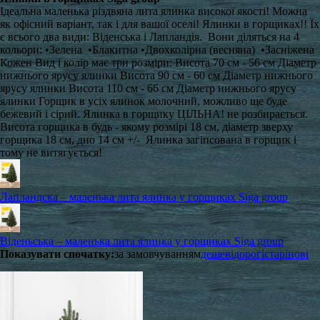
Ідеальна маленька різдвяна лита ялинка високої якості! Можна
як офісний варіант, так і для вашої оселі! Ялинки в горщиках!! Їх
є всього два види: Віденська і Лапландія. Вони діляться на 4
кольори: •Зелена •Блакитна •Двохколірна (весняна) •Засніжена
Кожен Вид і колір має три розміри: Висота 70 см - 56 см Діаметр
нижнього ярусу ялинки Висота 90 см - 60 см Діаметр нижнього
ярусу ялинки Висота 110 см - 66 см Діаметр нижнього ярусу
ялинки Горщик в усіх ялинок молочний, можливо ще буде
бежевий і сірий. Ялинка в горщику ЦІЛЬНА! не розбирається.
Висота горщика в будь - якому розмірі 18 см, діаметр зверху
горщика 18 см, дно 14 см +/- Ялинка загіпсована в горщик і
тому не витягується!
Лапландска – маленька лита ялинка у горщиках Siga group
Віденьська – маленька лита ялинка у горщиках Siga group
Показувати спочатку:
за замовчуванням
дешеві
дорогі
старі
нові