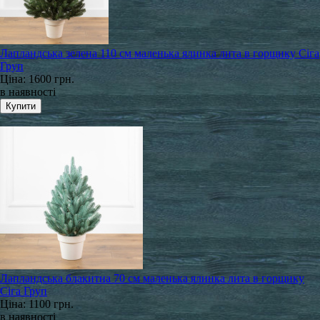
Лапландська зелена 110 см маленька ялинка лита в горщику Сіга
Груп
Ціна:
1600 грн.
в наявності
Лапландська блакитна 70 см маленька ялинка лита в горщику
Сіга Груп
Ціна:
1100 грн.
в наявності