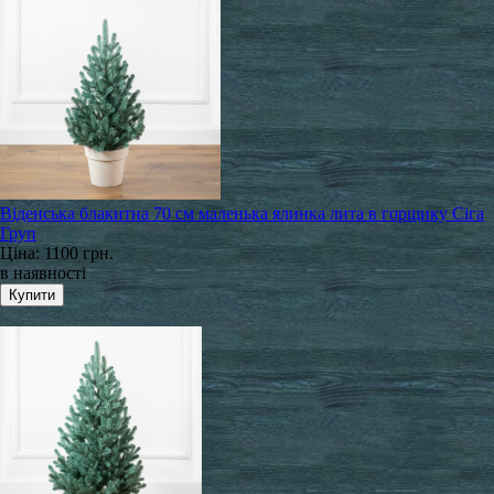
Віденська блакитна 70 см маленька ялинка лита в горщику Сіга
Груп
Ціна:
1100 грн.
в наявності