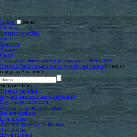
Кошик
Меню
Головна
Товари та послуги
Про нас
Контакти
Новини
Статті
UA Market
Кременчук
Інтернет-магазин «СВЯТКОВА
КРАМНИЧКА»
Товари та послуги
Штучні ялинки
Ялинки в
горщиках Siga group
Меню
каталогу
Теплиці, парники
Надувні басейни (дитячі та сімейні)
Круглі каркасні басени
Прямокутні каркасні басейни
Все для басейнів
Садові меблі
Дитячий транспорт та іграшки
Дитячі меблі
Штучні ялинки