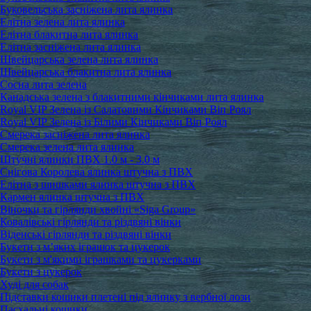
Буковельська засніжена лита ялинка
Елітна зелена лита ялинка
Елітна блакитна лита ялинка
Елітна засніжена лита ялинка
Швейцарська зелена лита ялинка
Швейцарська блакитна лита ялинка
Сосна лита зелена
Канадська зелена з блакитними кінчиками лита ялинка
Royal VIP Зелена із Салатовими Кінчиками Віп Роял
Royal VIP Зелена із Білими Кінчиками Віп Роял
Смерека засніжена лита ялинка
Смерека зелена лита ялинка
Штучні ялинки ПВХ 1.0 м - 3.0 м
Снігова Королева ялинка штучна з ПВХ
Елітна з шишками ялинка штучна з ПВХ
Кармен ялинка штучна з ПВХ
Віночки та гірлянди хвойні «Siga Group»
Ковалівські гірлянди та різдвяні вінки
Віденські гірлянди та різдвяні вінки
Букети з м’яких іграшок та цукерок
Букети з м'якими іграшками та цукерками
Букети з цукерок
Худі для собак
Підставки кошики плетені під ялинку з вербної лози
Пасхальні кошики