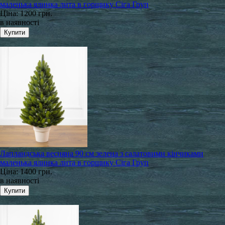
маленька ялинка лита в горщику Сіга Груп
Ціна:
1200 грн.
в наявності
Лапландська весняна 90 см зелена з салатовими кінчиками
маленька ялинка лита в горщику Сіга Груп
Ціна:
1400 грн.
в наявності