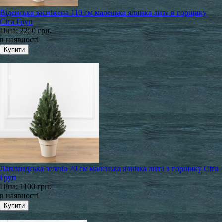
Віденська засніжена 110 см маленька ялинка лита в горщику
Сіга Груп
Ціна:
2250 грн.
в наявності
Лапландська зелена 70 см маленька ялинка лита в горщику Сіга
Груп
Ціна:
1100 грн.
в наявності