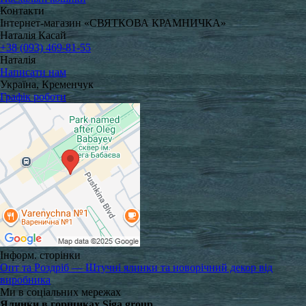
Контакти
Інтернет-магазин «СВЯТКОВА КРАМНИЧКА»
Наталія Касай
+38 (093) 469-81-55
Наталія
Написати нам
Україна, Кременчук
Графік роботи
Інформ. сторінки
Опт та Роздріб — Штучні ялинки та новорічний декор від
виробника
Ми в соціальних мережах
Ялинки в горщиках Siga group