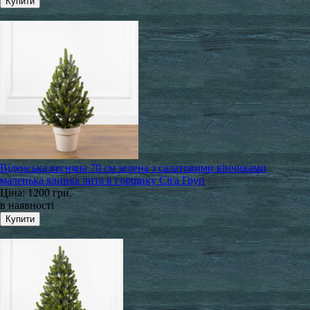
Віденська весняна 70 см зелена з салатовими кінчиками
маленька ялинка лита в горщику Сіга Груп
Ціна:
1200 грн.
в наявності