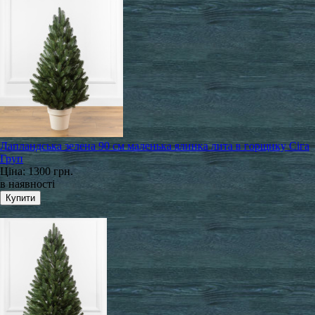
Лапландська зелена 90 см маленька ялинка лита в горщику Сіга
Груп
Ціна:
1300 грн.
в наявності