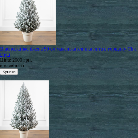
Віденська засніжена 90 см маленька ялинка лита в горщику Сіга
Груп
Ціна:
2000 грн.
в наявності