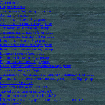
Дитячі меблі
Штучні ялинки
Литі ялинки Siga group 1.5 - 3 м.
Аляска Siga group
Альпійська зелена Siga group
Альпійська засніжена Siga group
Лапландська зелена Siga group
Лапландська блакитна Siga group
Лапландська засніжена Siga group
Ковалівська зелена Siga group
Ковалівська блакитна Siga group
Ковалівська засніжена Siga group
Віденська зелена Siga group
Віденська блакитна Siga group
Віденська засніжена Siga group
Презедентська конусна засніжена Siga group
Ялинки в горщиках Siga group
Лапландска – маленька лита ялинка у горщиках Siga group
Віденьська – маленька лита ялинка у горщиках Siga group
Ялинки на КРАБАХ
Роял лита ялинка на КРАБАХ
Тріумф лита ялинка на КРАБАХ
Віденська лита ялинка на КРАБАХ
Штучні ялинки від українських виробників, власне
виробництво