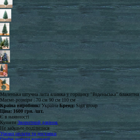
Маленька штучна лита ялинка у горщику "Віденьська" блакитна
Маємо розміри : 70 см 90 см 110 см
Країна виробник:
Україна
Бренд:
Siga group
Ціна:
1600 грн.
/шт.
Є в наявності
Купити
Зворотний дзвінок
Не забудьте поділитися
Умови оплати та доставки
Графік роботи компанії