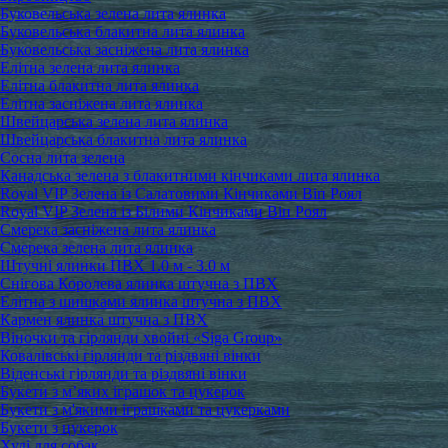
Буковельська зелена лита ялинка
Буковельська блакитна лита ялинка
Буковельська засніжена лита ялинка
Елітна зелена лита ялинка
Елітна блакитна лита ялинка
Елітна засніжена лита ялинка
Швейцарська зелена лита ялинка
Швейцарська блакитна лита ялинка
Сосна лита зелена
Канадська зелена з блакитними кінчиками лита ялинка
Royal VIP Зелена із Салатовими Кінчиками Віп Роял
Royal VIP Зелена із Білими Кінчиками Віп Роял
Смерека засніжена лита ялинка
Смерека зелена лита ялинка
Штучні ялинки ПВХ 1.0 м - 3.0 м
Снігова Королева ялинка штучна з ПВХ
Елітна з шишками ялинка штучна з ПВХ
Кармен ялинка штучна з ПВХ
Віночки та гірлянди хвойні «Siga Group»
Ковалівські гірлянди та різдвяні вінки
Віденські гірлянди та різдвяні вінки
Букети з м’яких іграшок та цукерок
Букети з м'якими іграшками та цукерками
Букети з цукерок
Худі для собак