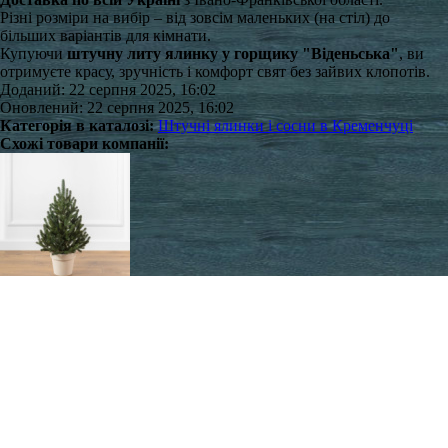
Різні розміри на вибір – від зовсім маленьких (на стіл) до
більших варіантів для кімнати.
Купуючи
штучну литу ялинку у горщику "Віденьська"
, ви
отримуєте красу, зручність і комфорт свят без зайвих клопотів.
Доданий: 22 серпня 2025, 16:02
Оновлений: 22 серпня 2025, 16:02
Категорія в каталозі:
Штучні ялинки і сосни в Кременчуці
Схожі товари компанії:
Віденська зелена 70 см маленька ялинка лита в горщику Сіга
Груп
1100 грн./шт.
в наявності