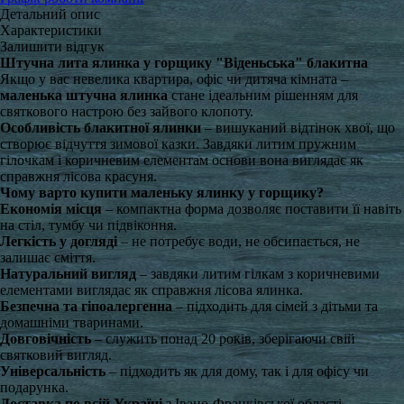
Детальний опис
Характеристики
Залишити відгук
Штучна лита ялинка у горщику
"Віденьська" блакитна
Якщо у вас невелика квартира, офіс чи дитяча кімната –
маленька штучна ялинка
стане ідеальним рішенням для
святкового настрою без зайвого клопоту.
Особливість блакитної ялинки
– вишуканий відтінок хвої, що
створює відчуття зимової казки. Завдяки литим пружним
гілочкам і коричневим елементам основи вона виглядає як
справжня лісова красуня.
Чому варто купити маленьку ялинку у горщику?
Економія місця
– компактна форма дозволяє поставити її навіть
на стіл, тумбу чи підвіконня.
Легкість у догляді
– не потребує води, не обсипається, не
залишає сміття.
Натуральний вигляд
– завдяки литим гілкам з коричневими
елементами виглядає як справжня лісова ялинка.
Безпечна та гіпоалергенна
– підходить для сімей з дітьми та
домашніми тваринами.
Довговічність
– служить понад 20 років, зберігаючи свій
святковий вигляд.
Універсальність
– підходить як для дому, так і для офісу чи
подарунка.
Доставка по всій Україні
з Івано-Франківської області.