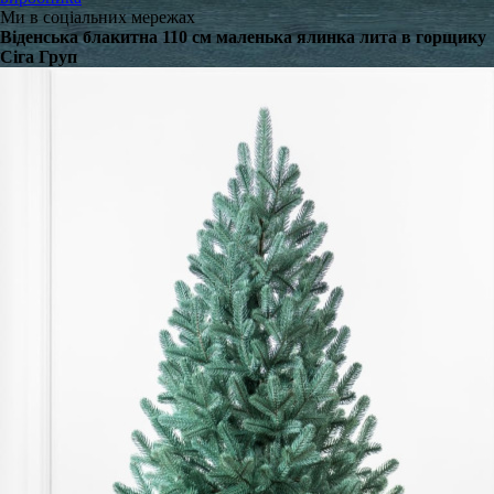
Ми в соціальних мережах
Віденська блакитна 110 см маленька ялинка лита в горщику
Сіга Груп