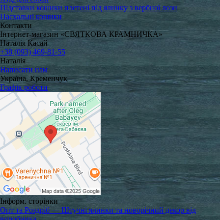
Підставки кошики плетені під ялинку з вербної лози
Пасхальні кошики
Контакти
Інтернет-магазин «СВЯТКОВА КРАМНИЧКА»
Наталія Касай
+38 (093) 469-81-55
Наталія
Написати нам
Україна, Кременчук
Графік роботи
Інформ. сторінки
Опт та Роздріб — Штучні ялинки та новорічний декор від
виробника