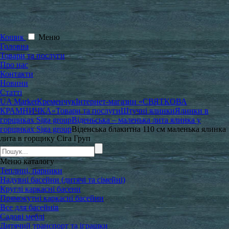
Кошик
Меню
Головна
Товари та послуги
Про нас
Контакти
Новини
Статті
UA Market
Кременчук
Інтернет-магазин «СВЯТКОВА
КРАМНИЧКА»
Товари та послуги
Штучні ялинки
Ялинки в
горщиках Siga group
Віденьська – маленька лита ялинка у
горщиках Siga group
Віденська блакитна 110 см маленька ялинка
лита в горщику Сіга Груп
Меню
каталогу
Теплиці, парники
Надувні басейни (дитячі та сімейні)
Круглі каркасні басени
Прямокутні каркасні басейни
Все для басейнів
Садові меблі
Дитячий транспорт та іграшки