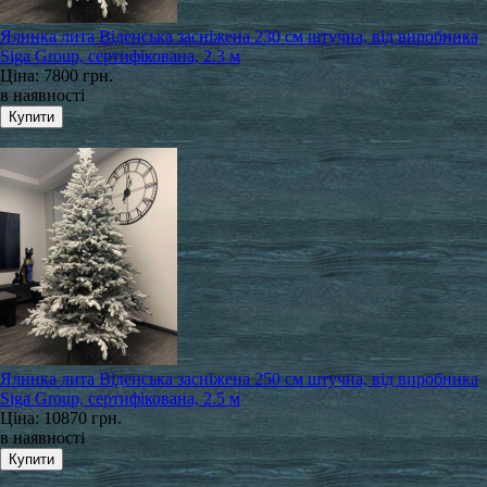
Ялинка лита Віденська засніжена 230 см штучна, від виробника
Siga Group, сертифікована, 2.3 м
Ціна:
7800 грн.
в наявності
Ялинка лита Віденська засніжена 250 см штучна, від виробника
Siga Group, сертифікована, 2.5 м
Ціна:
10870 грн.
в наявності