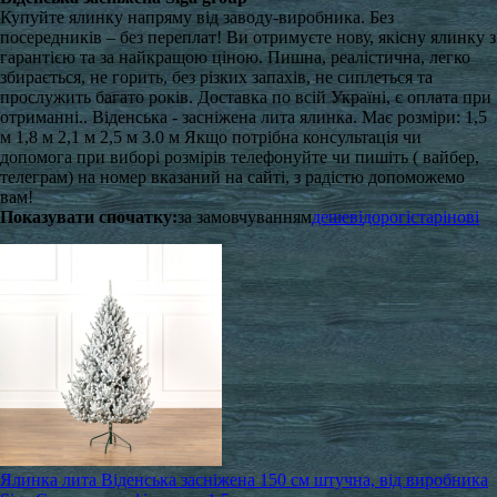
Купуйте ялинку напряму від заводу-виробника. Без
посередників – без переплат! Ви отримуєте нову, якісну ялинку з
гарантією та за найкращою ціною. Пишна, реалістична, легко
збирається, не горить, без різких запахів, не сиплеться та
прослужить багато років. Доставка по всій Україні, є оплата при
отриманні.. Віденська - засніжена лита ялинка. Має розміри: 1,5
м 1,8 м 2,1 м 2,5 м 3.0 м Якщо потрібна консультація чи
допомога при виборі розмірів телефонуйте чи пишіть ( вайбер,
телеграм) на номер вказаний на сайті, з радістю допоможемо
вам!
Показувати спочатку:
за замовчуванням
дешеві
дорогі
старі
нові
Ялинка лита Віденська засніжена 150 см штучна, від виробника