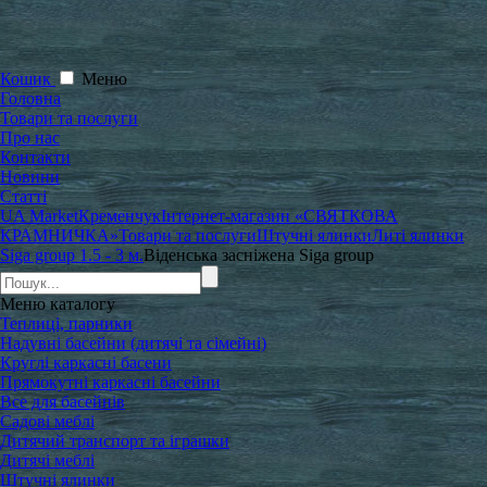
Кошик
Меню
Головна
Товари та послуги
Про нас
Контакти
Новини
Статті
UA Market
Кременчук
Інтернет-магазин «СВЯТКОВА
КРАМНИЧКА»
Товари та послуги
Штучні ялинки
Литі ялинки
Siga group 1.5 - 3 м.
Віденська засніжена Siga group
Меню
каталогу
Теплиці, парники
Надувні басейни (дитячі та сімейні)
Круглі каркасні басени
Прямокутні каркасні басейни
Все для басейнів
Садові меблі
Дитячий транспорт та іграшки
Дитячі меблі
Штучні ялинки