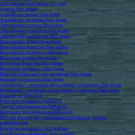
Литі ялинки Siga group 1.5 - 3 м.
Аляска Siga group
Альпійська зелена Siga group
Альпійська засніжена Siga group
Лапландська зелена Siga group
Лапландська блакитна Siga group
Лапландська засніжена Siga group
Ковалівська зелена Siga group
Ковалівська блакитна Siga group
Ковалівська засніжена Siga group
Віденська зелена Siga group
Віденська блакитна Siga group
Віденська засніжена Siga group
Презедентська конусна засніжена Siga group
Ялинки в горщиках Siga group
Лапландска – маленька лита ялинка у горщиках Siga group
Віденьська – маленька лита ялинка у горщиках Siga group
Ялинки на КРАБАХ
Роял лита ялинка на КРАБАХ
Тріумф лита ялинка на КРАБАХ
Віденська лита ялинка на КРАБАХ
Штучні ялинки від українських виробників, власне
виробництво
Буковельська зелена лита ялинка
Буковельська блакитна лита ялинка