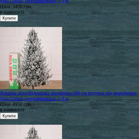
Siga Group, сертифікована, 1.5 м
Ціна:
3450 грн.
в наявності
Ялинка лита Віденська засніжена 180 см штучна, від виробника
Siga Group, сертифікована, 1.8 м
Ціна:
4950 грн.
в наявності