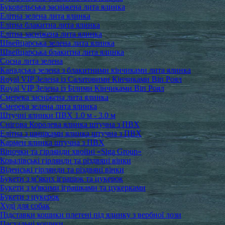
Буковельська засніжена лита ялинка
Елітна зелена лита ялинка
Елітна блакитна лита ялинка
Елітна засніжена лита ялинка
Швейцарська зелена лита ялинка
Швейцарська блакитна лита ялинка
Сосна лита зелена
Канадська зелена з блакитними кінчиками лита ялинка
Royal VIP Зелена із Салатовими Кінчиками Віп Роял
Royal VIP Зелена із Білими Кінчиками Віп Роял
Смерека засніжена лита ялинка
Смерека зелена лита ялинка
Штучні ялинки ПВХ 1.0 м - 3.0 м
Снігова Королева ялинка штучна з ПВХ
Елітна з шишками ялинка штучна з ПВХ
Кармен ялинка штучна з ПВХ
Віночки та гірлянди хвойні «Siga Group»
Ковалівські гірлянди та різдвяні вінки
Віденські гірлянди та різдвяні вінки
Букети з м’яких іграшок та цукерок
Букети з м'якими іграшками та цукерками
Букети з цукерок
Худі для собак
Підставки кошики плетені під ялинку з вербної лози
Пасхальні кошики