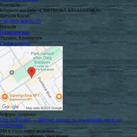
Контакти
Інтернет-магазин «СВЯТКОВА КРАМНИЧКА»
Наталія Касай
+38 (093) 469-81-55
Наталія
Написати нам
Україна, Кременчук
Графік роботи
Інформ. сторінки
Опт та Роздріб — Штучні ялинки та новорічний декор від
виробника
Ми в соціальних мережах
Віденська засніжена Siga group