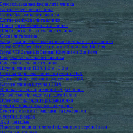
Буковельська засніжена лита ялинка
Елітна зелена лита ялинка
Елітна блакитна лита ялинка
Елітна засніжена лита ялинка
Швейцарська зелена лита ялинка
Швейцарська блакитна лита ялинка
Сосна лита зелена
Канадська зелена з блакитними кінчиками лита ялинка
Royal VIP Зелена із Салатовими Кінчиками Віп Роял
Royal VIP Зелена із Білими Кінчиками Віп Роял
Смерека засніжена лита ялинка
Смерека зелена лита ялинка
Штучні ялинки ПВХ 1.0 м - 3.0 м
Снігова Королева ялинка штучна з ПВХ
Елітна з шишками ялинка штучна з ПВХ
Кармен ялинка штучна з ПВХ
Віночки та гірлянди хвойні «Siga Group»
Ковалівські гірлянди та різдвяні вінки
Віденські гірлянди та різдвяні вінки
Букети з м’яких іграшок та цукерок
Букети з м'якими іграшками та цукерками
Букети з цукерок
Худі для собак
Підставки кошики плетені під ялинку з вербної лози
Пасхальні кошики