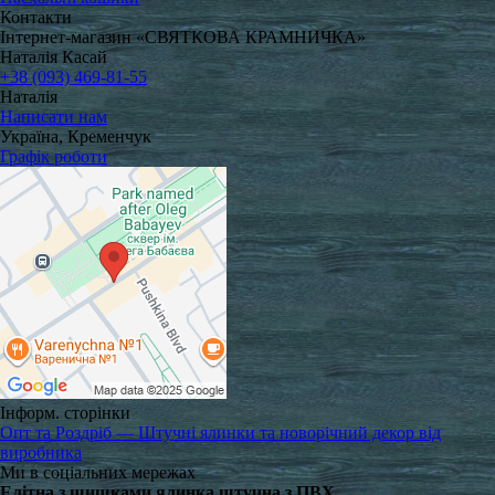
Контакти
Інтернет-магазин «СВЯТКОВА КРАМНИЧКА»
Наталія Касай
+38 (093) 469-81-55
Наталія
Написати нам
Україна, Кременчук
Графік роботи
Інформ. сторінки
Опт та Роздріб — Штучні ялинки та новорічний декор від
виробника
Ми в соціальних мережах
Елітна з шишками ялинка штучна з ПВХ