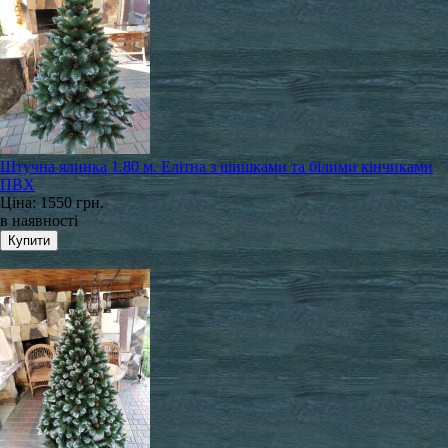
Штучна ялинка 1.80 м. Елітна з шишками та білими кінчиками
ПВХ
Ціна:
1550 грн.
в наявності