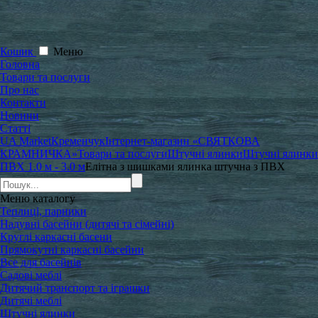
Кошик
Меню
Головна
Товари та послуги
Про нас
Контакти
Новини
Статті
UA Market
Кременчук
Інтернет-магазин «СВЯТКОВА
КРАМНИЧКА»
Товари та послуги
Штучні ялинки
Штучні ялинки
ПВХ 1.0 м - 3.0 м
Елітна з шишками ялинка штучна з ПВХ
Меню
каталогу
Теплиці, парники
Надувні басейни (дитячі та сімейні)
Круглі каркасні басени
Прямокутні каркасні басейни
Все для басейнів
Садові меблі
Дитячий транспорт та іграшки
Дитячі меблі
Штучні ялинки