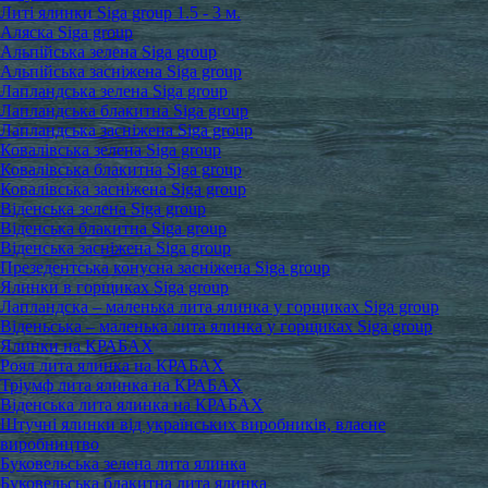
Литі ялинки Siga group 1.5 - 3 м.
Аляска Siga group
Альпійська зелена Siga group
Альпійська засніжена Siga group
Лапландська зелена Siga group
Лапландська блакитна Siga group
Лапландська засніжена Siga group
Ковалівська зелена Siga group
Ковалівська блакитна Siga group
Ковалівська засніжена Siga group
Віденська зелена Siga group
Віденська блакитна Siga group
Віденська засніжена Siga group
Презедентська конусна засніжена Siga group
Ялинки в горщиках Siga group
Лапландска – маленька лита ялинка у горщиках Siga group
Віденьська – маленька лита ялинка у горщиках Siga group
Ялинки на КРАБАХ
Роял лита ялинка на КРАБАХ
Тріумф лита ялинка на КРАБАХ
Віденська лита ялинка на КРАБАХ
Штучні ялинки від українських виробників, власне
виробництво
Буковельська зелена лита ялинка
Буковельська блакитна лита ялинка