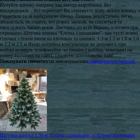
Купуйте ялинку напряму від заводу-виробника. Без
посередників – без переплат! Ви отримуєте нову, якісну ялинку з
гарантією та за найкращою ціною. Пишна, реалістична, легко
збирається, не горить, без різких запахів, не сиплеться та
прослужить багато років. Доставка по всій Україні, є оплата при
отриманні. ​Штучна ялинка “Елітна з шишками”- має густі зелені
гілочки з білим інеєм на кінчиках та шишки. 1.3 м 1.5 м 1.8 м 2.0
м 2.2 м 2.5 м Якщо потрібна консультація чи допомога при
виборі розмірів телефонуйте чи пишіть ( вайбер, телеграм) на
номер вказаний на сайті, з радістю допоможемо вам!
Показувати спочатку:
за замовчуванням
дешеві
дорогі
старі
нові
Штучна ялинка 1.30 м. Елітна з шишками та білими кінчиками