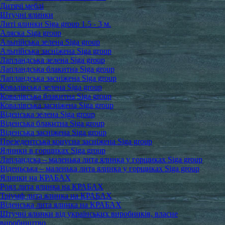
Дитячі меблі
Штучні ялинки
Литі ялинки Siga group 1.5 - 3 м.
Аляска Siga group
Альпійська зелена Siga group
Альпійська засніжена Siga group
Лапландська зелена Siga group
Лапландська блакитна Siga group
Лапландська засніжена Siga group
Ковалівська зелена Siga group
Ковалівська блакитна Siga group
Ковалівська засніжена Siga group
Віденська зелена Siga group
Віденська блакитна Siga group
Віденська засніжена Siga group
Презедентська конусна засніжена Siga group
Ялинки в горщиках Siga group
Лапландска – маленька лита ялинка у горщиках Siga group
Віденьська – маленька лита ялинка у горщиках Siga group
Ялинки на КРАБАХ
Роял лита ялинка на КРАБАХ
Тріумф лита ялинка на КРАБАХ
Віденська лита ялинка на КРАБАХ
Штучні ялинки від українських виробників, власне
виробництво