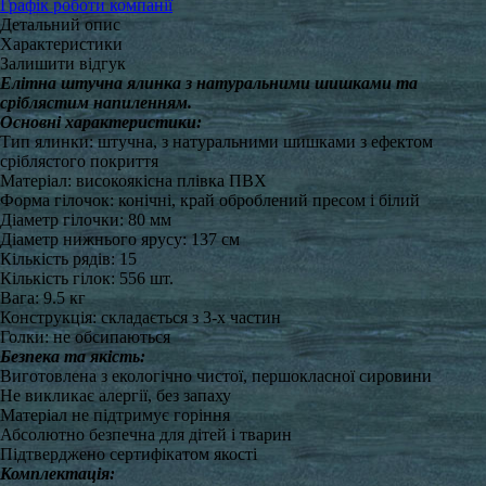
Графік роботи компанії
Детальний опис
Характеристики
Залишити відгук
Елітна штучна ялинка з натуральними шишками та
сріблястим напиленням.
Основні характеристики:
Тип ялинки: штучна, з натуральними шишками з ефектом
сріблястого покриття
Матеріал: високоякісна плівка ПВХ
Форма гілочок: конічні, край оброблений пресом і білий
Діаметр гілочки: 80 мм
Діаметр нижнього ярусу: 137 см
Кількість рядів: 15
Кількість гілок: 556 шт.
Вага: 9.5 кг
Конструкція: складається з 3-х частин
Голки: не обсипаються
Безпека та якість:
Виготовлена з екологічно чистої, першокласної сировини
Не викликає алергії, без запаху
Матеріал не підтримує горіння
Абсолютно безпечна для дітей і тварин
Підтверджено сертифікатом якості
Комплектація: