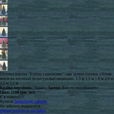
​Штучна ялинка “Елітна з шишками”- має зелені гілочки з білим
інеєм на кінчиках та натуральні шишками. 1.3 м 1.5 м 1.8 м 2.0 м
2.2 м 2.5 м
Країна виробник:
Україна
Бренд:
Власне виробництво
Ціна:
2160 грн.
/шт.
Є в наявності
Купити
Зворотний дзвінок
Не забудьте поділитися
Умови оплати та доставки