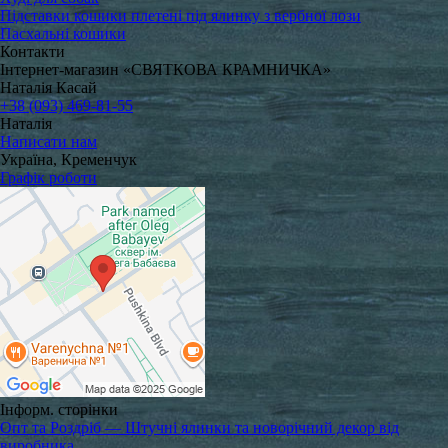
Підставки кошики плетені під ялинку з вербної лози
Пасхальні кошики
Контакти
Інтернет-магазин «СВЯТКОВА КРАМНИЧКА»
Наталія Касай
+38 (093) 469-81-55
Наталія
Написати нам
Україна, Кременчук
Графік роботи
Інформ. сторінки
Опт та Роздріб — Штучні ялинки та новорічний декор від
виробника