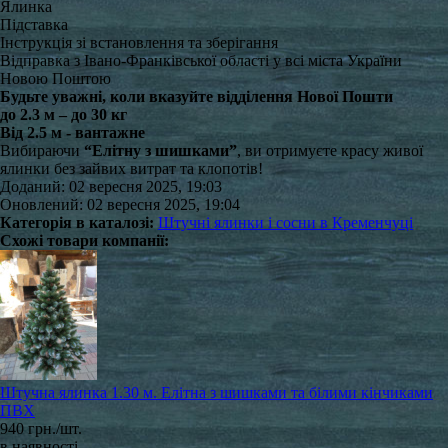
Ялинка
Підставка
Інструкція зі встановлення та зберігання
Відправка з Івано-Франківської області у всі міста України
Новою Поштою
Будьте уважні, коли вказуйте відділення Нової Пошти
до 2.3 м – до 30 кг
Від 2.5 м - вантажне
Вибираючи
“Елітну з шишками”
, ви отримуєте красу живої
ялинки без зайвих витрат та клопотів!
Доданий: 02 вересня 2025, 19:03
Оновлений: 02 вересня 2025, 19:04
Категорія в каталозі:
Штучні ялинки і сосни в Кременчуці
Схожі товари компанії:
Штучна ялинка 1.30 м. Елітна з шишками та білими кінчиками
ПВХ
940 грн./шт.
в наявності