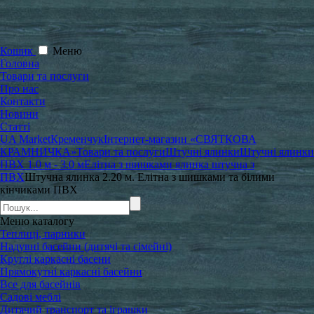
Кошик
Меню
Головна
Товари та послуги
Про нас
Контакти
Новини
Статті
UA Market
Кременчук
Інтернет-магазин «СВЯТКОВА
КРАМНИЧКА»
Товари та послуги
Штучні ялинки
Штучні ялинки
ПВХ 1.0 м - 3.0 м
Елітна з шишками ялинка штучна з
ПВХ
Штучна ялинка 2.20 м. Елітна з шишками та білими
кінчиками ПВХ
Меню
каталогу
Теплиці, парники
Надувні басейни (дитячі та сімейні)
Круглі каркасні басени
Прямокутні каркасні басейни
Все для басейнів
Садові меблі
Дитячий транспорт та іграшки