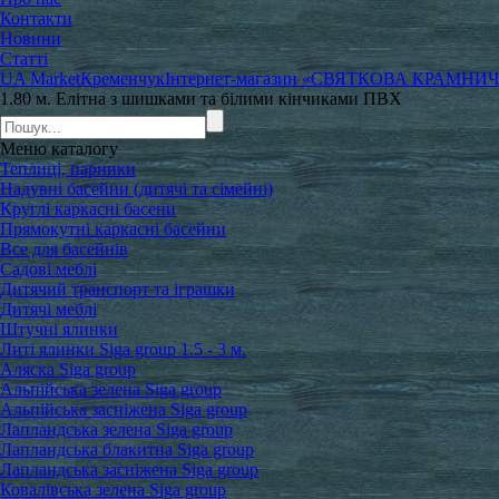
Контакти
Новини
Статті
UA Market
Кременчук
Інтернет-магазин «СВЯТКОВА КРАМНИ
1.80 м. Елітна з шишками та білими кінчиками ПВХ
Меню
каталогу
Теплиці, парники
Надувні басейни (дитячі та сімейні)
Круглі каркасні басени
Прямокутні каркасні басейни
Все для басейнів
Садові меблі
Дитячий транспорт та іграшки
Дитячі меблі
Штучні ялинки
Литі ялинки Siga group 1.5 - 3 м.
Аляска Siga group
Альпійська зелена Siga group
Альпійська засніжена Siga group
Лапландська зелена Siga group
Лапландська блакитна Siga group
Лапландська засніжена Siga group
Ковалівська зелена Siga group