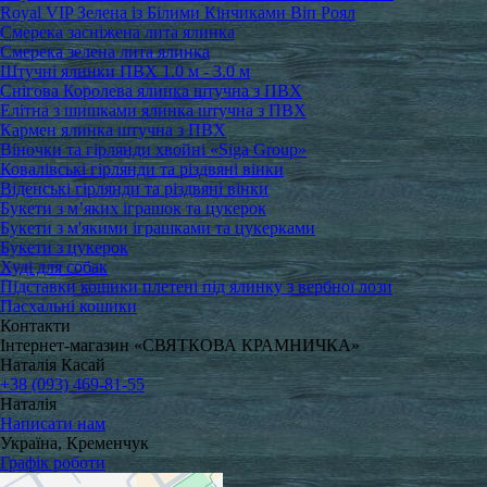
Royal VIP Зелена із Білими Кінчиками Віп Роял
Смерека засніжена лита ялинка
Смерека зелена лита ялинка
Штучні ялинки ПВХ 1.0 м - 3.0 м
Снігова Королева ялинка штучна з ПВХ
Елітна з шишками ялинка штучна з ПВХ
Кармен ялинка штучна з ПВХ
Віночки та гірлянди хвойні «Siga Group»
Ковалівські гірлянди та різдвяні вінки
Віденські гірлянди та різдвяні вінки
Букети з м’яких іграшок та цукерок
Букети з м'якими іграшками та цукерками
Букети з цукерок
Худі для собак
Підставки кошики плетені під ялинку з вербної лози
Пасхальні кошики
Контакти
Інтернет-магазин «СВЯТКОВА КРАМНИЧКА»
Наталія Касай
+38 (093) 469-81-55
Наталія
Написати нам
Україна, Кременчук
Графік роботи