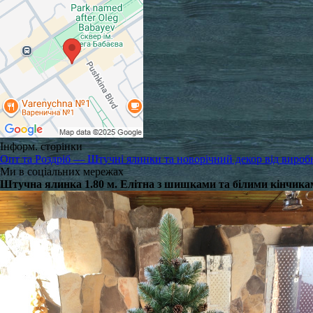
Інформ. сторінки
Опт та Роздріб — Штучні ялинки та новорічний декор від вироб
Ми в соціальних мережах
Штучна ялинка 1.80 м. Елітна з шишками та білими кінчик