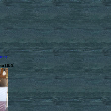
ника
ами ПВХ