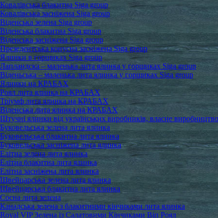
Ковалівська блакитна Siga group
Ковалівська засніжена Siga group
Віденська зелена Siga group
Віденська блакитна Siga group
Віденська засніжена Siga group
Презедентська конусна засніжена Siga group
Ялинки в горщиках Siga group
Лапландска – маленька лита ялинка у горщиках Siga group
Віденьська – маленька лита ялинка у горщиках Siga group
Ялинки на КРАБАХ
Роял лита ялинка на КРАБАХ
Тріумф лита ялинка на КРАБАХ
Віденська лита ялинка на КРАБАХ
Штучні ялинки від українських виробників, власне виробництв
Буковельська зелена лита ялинка
Буковельська блакитна лита ялинка
Буковельська засніжена лита ялинка
Елітна зелена лита ялинка
Елітна блакитна лита ялинка
Елітна засніжена лита ялинка
Швейцарська зелена лита ялинка
Швейцарська блакитна лита ялинка
Сосна лита зелена
Канадська зелена з блакитними кінчиками лита ялинка
Royal VIP Зелена із Салатовими Кінчиками Віп Роял