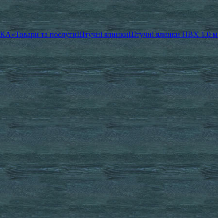
ЧКА»
Товари та послуги
Штучні ялинки
Штучні ялинки ПВХ 1.0 м 