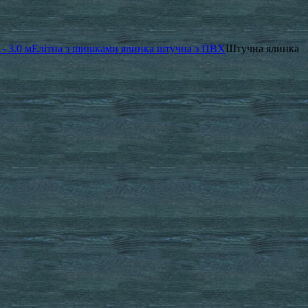
- 3.0 м
Елітна з шишками ялинка штучна з ПВХ
Штучна ялинка