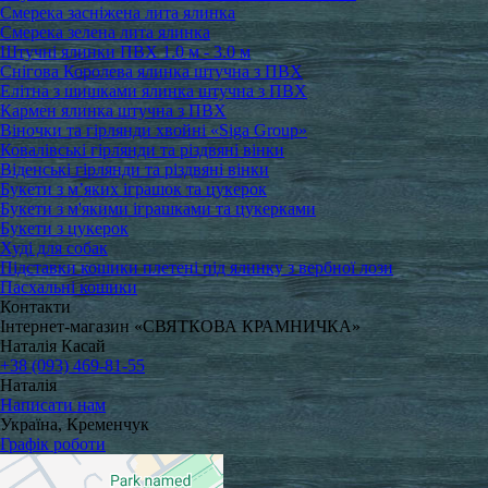
Смерека засніжена лита ялинка
Смерека зелена лита ялинка
Штучні ялинки ПВХ 1.0 м - 3.0 м
Снігова Королева ялинка штучна з ПВХ
Елітна з шишками ялинка штучна з ПВХ
Кармен ялинка штучна з ПВХ
Віночки та гірлянди хвойні «Siga Group»
Ковалівські гірлянди та різдвяні вінки
Віденські гірлянди та різдвяні вінки
Букети з м’яких іграшок та цукерок
Букети з м'якими іграшками та цукерками
Букети з цукерок
Худі для собак
Підставки кошики плетені під ялинку з вербної лози
Пасхальні кошики
Контакти
Інтернет-магазин «СВЯТКОВА КРАМНИЧКА»
Наталія Касай
+38 (093) 469-81-55
Наталія
Написати нам
Україна, Кременчук
Графік роботи