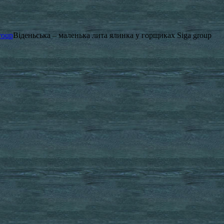
roup
Віденьська – маленька лита ялинка у горщиках Siga group