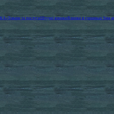
ЧКА»
Товари та послуги
Штучні ялинки
Ялинки в горщиках Siga g