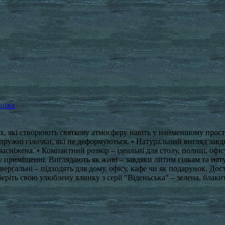
ника
ах, які створюють святкову атмосферу навіть у найменшому прос
 пружні гілочки, які не деформуються. • Натуральний вигляд завдя
асніжена. • Компактний розмір – ідеальні для столу, полиці, офі
у приміщенні. Виглядають як живі – завдяки литим гілкам та нат
версальні – підходять для дому, офісу, кафе чи як подарунок. Дост
беріть свою улюблену ялинку з серії "Віденьська" – зелена, блаки