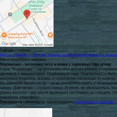
Інформ. сторінки
Опт та Роздріб — Штучні ялинки та новорічний декор від вироб
Ми в соціальних мережах
Віденьська – маленька лита ялинка у горщиках Siga group
Серія "Віденьська" – це витончені міні-штучні ялинки у горщик
зручність у використанні. Особливості серії "Віденьська": • Литі
вишукана блакитна, яскрава із салатовими кінчиками та казкова з
Не займають багато місця – легко розмістити навіть у маленьком
запаху. Довговічні – служать понад 20 років, не обсипаються. Уні
різних висотах – від зовсім маленьких настільних до середніх. О
новорічну атмосферу!
Показувати спочатку:
за замовчуванням
дешеві
дорогі
старі
нові