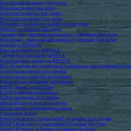
Ковалівська засніжена Siga group
Віденська зелена Siga group
Віденська блакитна Siga group
Віденська засніжена Siga group
Презедентська конусна засніжена Siga group
Ялинки в горщиках Siga group
Лапландска – маленька лита ялинка у горщиках Siga group
Віденьська – маленька лита ялинка у горщиках Siga group
Ялинки на КРАБАХ
Роял лита ялинка на КРАБАХ
Тріумф лита ялинка на КРАБАХ
Віденська лита ялинка на КРАБАХ
Штучні ялинки від українських виробників, власне виробництв
Буковельська зелена лита ялинка
Буковельська блакитна лита ялинка
Буковельська засніжена лита ялинка
Елітна зелена лита ялинка
Елітна блакитна лита ялинка
Елітна засніжена лита ялинка
Швейцарська зелена лита ялинка
Швейцарська блакитна лита ялинка
Сосна лита зелена
Канадська зелена з блакитними кінчиками лита ялинка
Royal VIP Зелена із Салатовими Кінчиками Віп Роял
Royal VIP Зелена із Білими Кінчиками Віп Роял