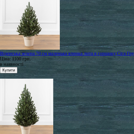
Віденська зелена 70 см маленька ялинка лита в горщику Сіга Гр
Ціна:
1100 грн.
в наявності