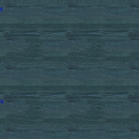
уп
уп