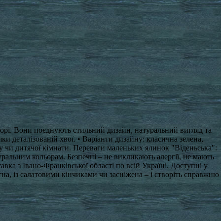
торі. Вони поєднують стильний дизайн, натуральний вигляд та
ки деталізованій хвої. • Варіанти дизайну: класична зелена,
су чи дитячої кімнати. Переваги маленьких ялинок "Віденьська":
уральним кольорам. Безпечні – не викликають алергії, не мають
авка з Івано-Франківської області по всій Україні. Доступні у
тна, із салатовими кінчиками чи засніжена – і створіть справжню