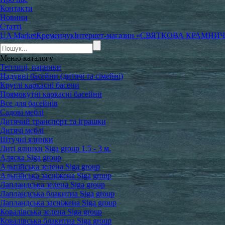
Контакти
Новини
Статті
UA Market
Кременчук
Інтернет-магазин «СВЯТКОВА КРАМНИ
Меню
каталогу
Теплиці, парники
Надувні басейни (дитячі та сімейні)
Круглі каркасні басени
Прямокутні каркасні басейни
Все для басейнів
Садові меблі
Дитячий транспорт та іграшки
Дитячі меблі
Штучні ялинки
Литі ялинки Siga group 1.5 - 3 м.
Аляска Siga group
Альпійська зелена Siga group
Альпійська засніжена Siga group
Лапландська зелена Siga group
Лапландська блакитна Siga group
Лапландська засніжена Siga group
Ковалівська зелена Siga group
Ковалівська блакитна Siga group