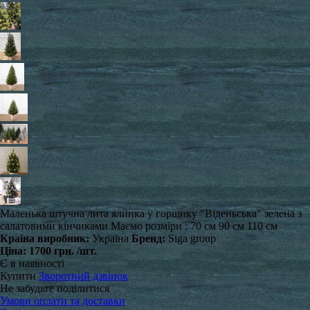
Маленька штучна лита ялинка у горщику "Віденьська" зелена з
салатовими кінчиками Маємо розміри : 70 см 90 см 110 см
Країна виробник:
Україна
Бренд:
Siga group
Ціна:
1700 грн.
/шт.
Є в наявності
Купити
Зворотний дзвінок
Не забудьте поділитися
Умови оплати та доставки