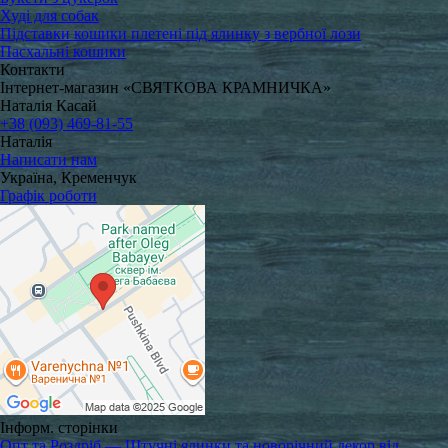
Худі для собак
Підставки кошики плетені під ялинку з вербної лози
Пасхальні кошики
Контакти
Інтернет-магазин «СВЯТКОВА КРАМНИЧКА»
Наталія Касай
+38 (093) 469-81-55
Наталія
Написати нам
Україна, Кременчук
Графік роботи
Інформ. сторінки
Опт та Роздріб — Штучні ялинки та новорічний декор від