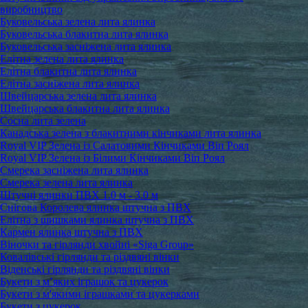
виробництво
Буковельська зелена лита ялинка
Буковельська блакитна лита ялинка
Буковельська засніжена лита ялинка
Елітна зелена лита ялинка
Елітна блакитна лита ялинка
Елітна засніжена лита ялинка
Швейцарська зелена лита ялинка
Швейцарська блакитна лита ялинка
Сосна лита зелена
Канадська зелена з блакитними кінчиками лита ялинка
Royal VIP Зелена із Салатовими Кінчиками Віп Роял
Royal VIP Зелена із Білими Кінчиками Віп Роял
Смерека засніжена лита ялинка
Смерека зелена лита ялинка
Штучні ялинки ПВХ 1.0 м - 3.0 м
Снігова Королева ялинка штучна з ПВХ
Елітна з шишками ялинка штучна з ПВХ
Кармен ялинка штучна з ПВХ
Віночки та гірлянди хвойні «Siga Group»
Ковалівські гірлянди та різдвяні вінки
Віденські гірлянди та різдвяні вінки
Букети з м’яких іграшок та цукерок
Букети з м'якими іграшками та цукерками
Букети з цукерок