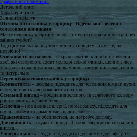
Графік роботи компанії
Детальний опис
Характеристики
Залишити відгук
Штучна лита ялинка у горщику "Віденьська" зелена з
салатовими кінчиками
Маєте невелику квартиру чи офіс і хочете святковий настрій без
зайвих турбот?
Тоді ця компактна штучна ялинка у горщику – саме те, що
потрібно!
Особливість цієї моделі
– яскраві салатові кінчики на зеленій
хвої, які створюють ефект молодої свіжої ялинки, щойно з лісу.
Завдяки литим пружним гілочкам вона завжди виглядає охайно
та натурально.
Переваги маленьких ялинок у горщику:
Компактність
– ідеально підходить для невеликих кімнат, кухні,
офісу чи навіть для розміщення на столі.
Стильний вигляд
– поєднання зеленого та салатового кольору
робить ялинку ще живішою.
Безпечна
– не викликає алергії, не має запаху, підходить для
сімей з дітьми та домашніми тваринами.
Практичність
– не обсипається, не потребує догляду.
Довговічність
– служить понад 20 років, зберігаючи святковий
вигляд.
Універсальність
– чудово підходить і для дому, і для офісу, і як