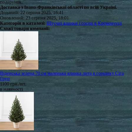
подарунок.
Доставка з Івано-Франківської області по всій Україні.
Доданий: 22 серпня 2025, 16:41
Оновлений: 23 серпня 2025, 18:01
Категорія в каталозі:
Штучні ялинки і сосни в Кременчуці
Схожі товари компанії:
Віденська зелена 70 см маленька ялинка лита в горщику Сіга
Груп
1100 грн./шт.
в наявності