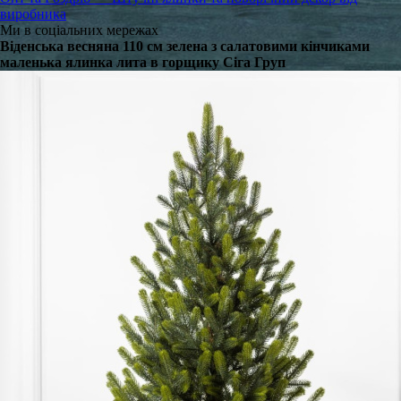
виробника
Ми в соціальних мережах
Віденська весняна 110 см зелена з салатовими кінчиками
маленька ялинка лита в горщику Сіга Груп