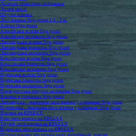
Дитячий транспорт та іграшки
Дитячі меблі
Штучні ялинки
Литі ялинки Siga group 1.5 - 3 м.
Аляска Siga group
Альпійська зелена Siga group
Альпійська засніжена Siga group
Лапландська зелена Siga group
Лапландська блакитна Siga group
Лапландська засніжена Siga group
Ковалівська зелена Siga group
Ковалівська блакитна Siga group
Ковалівська засніжена Siga group
Віденська зелена Siga group
Віденська блакитна Siga group
Віденська засніжена Siga group
Презедентська конусна засніжена Siga group
Ялинки в горщиках Siga group
Лапландска – маленька лита ялинка у горщиках Siga group
Віденьська – маленька лита ялинка у горщиках Siga group
Ялинки на КРАБАХ
Роял лита ялинка на КРАБАХ
Тріумф лита ялинка на КРАБАХ
Віденська лита ялинка на КРАБАХ
Штучні ялинки від українських виробників, власне