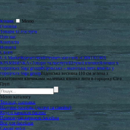
Кошик
Меню
Головна
Товари та послуги
Про нас
Контакти
Новини
Статті
UA Market
Кременчук
Інтернет-магазин «СВЯТКОВА
КРАМНИЧКА»
Товари та послуги
Штучні ялинки
Ялинки в
горщиках Siga group
Віденьська – маленька лита ялинка у
горщиках Siga group
Віденська весняна 110 см зелена з
салатовими кінчиками маленька ялинка лита в горщику Сіга
Груп
Меню
каталогу
Теплиці, парники
Надувні басейни (дитячі та сімейні)
Круглі каркасні басени
Прямокутні каркасні басейни
Все для басейнів
Садові меблі