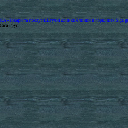
ЧКА»
Товари та послуги
Штучні ялинки
Ялинки в горщиках Siga g
Сіга Груп