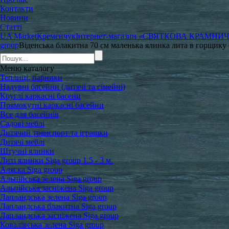
Контакти
Новини
Статті
UA Market
Кременчук
Інтернет-магазин «СВЯТКОВА КРАМНИ
group
Віденська блакитна 70 см маленька ялинка лита в горщику 
Меню
каталогу
Теплиці, парники
Надувні басейни (дитячі та сімейні)
Круглі каркасні басени
Прямокутні каркасні басейни
Все для басейнів
Садові меблі
Дитячий транспорт та іграшки
Дитячі меблі
Штучні ялинки
Литі ялинки Siga group 1.5 - 3 м.
Аляска Siga group
Альпійська зелена Siga group
Альпійська засніжена Siga group
Лапландська зелена Siga group
Лапландська блакитна Siga group
Лапландська засніжена Siga group
Ковалівська зелена Siga group