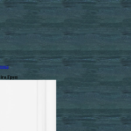
ника
іга Груп