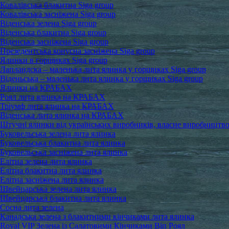
Ковалівська блакитна Siga group
Ковалівська засніжена Siga group
Віденська зелена Siga group
Віденська блакитна Siga group
Віденська засніжена Siga group
Презедентська конусна засніжена Siga group
Ялинки в горщиках Siga group
Лапландска – маленька лита ялинка у горщиках Siga group
Віденьська – маленька лита ялинка у горщиках Siga group
Ялинки на КРАБАХ
Роял лита ялинка на КРАБАХ
Тріумф лита ялинка на КРАБАХ
Віденська лита ялинка на КРАБАХ
Штучні ялинки від українських виробників, власне виробництв
Буковельська зелена лита ялинка
Буковельська блакитна лита ялинка
Буковельська засніжена лита ялинка
Елітна зелена лита ялинка
Елітна блакитна лита ялинка
Елітна засніжена лита ялинка
Швейцарська зелена лита ялинка
Швейцарська блакитна лита ялинка
Сосна лита зелена
Канадська зелена з блакитними кінчиками лита ялинка
Royal VIP Зелена із Салатовими Кінчиками Віп Роял