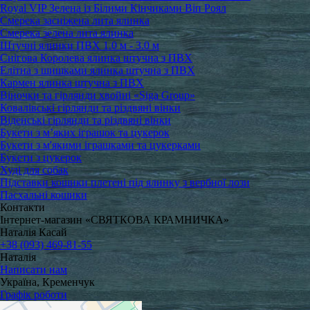
Royal VIP Зелена із Білими Кінчиками Віп Роял
Смерека засніжена лита ялинка
Смерека зелена лита ялинка
Штучні ялинки ПВХ 1.0 м - 3.0 м
Снігова Королева ялинка штучна з ПВХ
Елітна з шишками ялинка штучна з ПВХ
Кармен ялинка штучна з ПВХ
Віночки та гірлянди хвойні «Siga Group»
Ковалівські гірлянди та різдвяні вінки
Віденські гірлянди та різдвяні вінки
Букети з м’яких іграшок та цукерок
Букети з м'якими іграшками та цукерками
Букети з цукерок
Худі для собак
Підставки кошики плетені під ялинку з вербної лози
Пасхальні кошики
Контакти
Інтернет-магазин «СВЯТКОВА КРАМНИЧКА»
Наталія Касай
+38 (093) 469-81-55
Наталія
Написати нам
Україна, Кременчук
Графік роботи