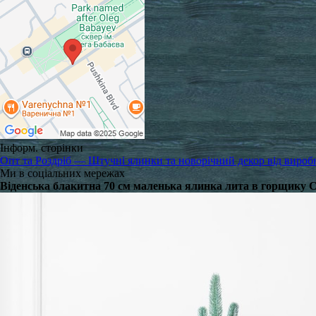
Інформ. сторінки
Опт та Роздріб — Штучні ялинки та новорічний декор від вироб
Ми в соціальних мережах
Віденська блакитна 70 см маленька ялинка лита в горщику С