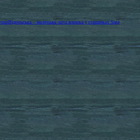
roup
Віденьська – маленька лита ялинка у горщиках Siga