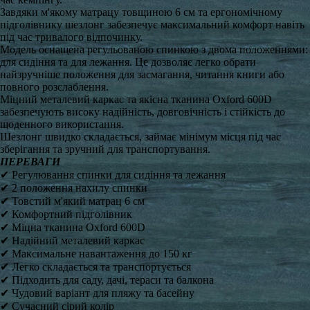
Завдяки м'якому матрацу товщиною 6 см та ергономічному
підголівнику шезлонг забезпечує максимальний комфорт навіть
під час тривалого відпочинку.
Модель оснащена регульованою спинкою з двома положеннями:
для сидіння та для лежання. Це дозволяє легко обрати
найзручніше положення для засмагання, читання книги або
повного розслаблення.
Міцний металевий каркас та якісна тканина Oxford 600D
забезпечують високу надійність, довговічність і стійкість до
щоденного використання.
Шезлонг швидко складається, займає мінімум місця під час
зберігання та зручний для транспортування.
ПЕРЕВАГИ
✔ Регулювання спинки для сидіння та лежання
✔ 2 положення нахилу спинки
✔ Товстий м'який матрац 6 см
✔ Комфортний підголівник
✔ Міцна тканина Oxford 600D
✔ Надійний металевий каркас
✔ Максимальне навантаження до 150 кг
✔ Легко складається та транспортується
✔ Підходить для саду, дачі, тераси та балкона
✔ Чудовий варіант для пляжу та басейну
✔ Сучасний сірий колір