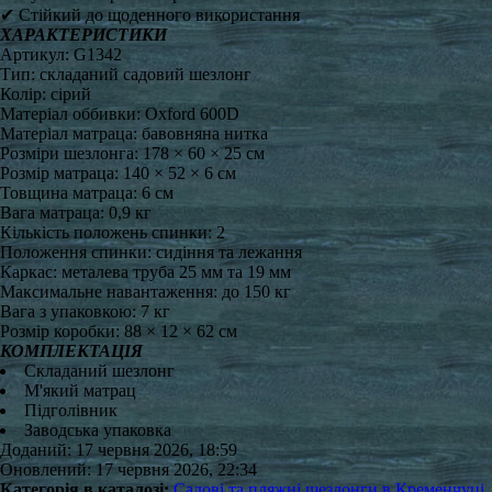
✔ Стійкий до щоденного використання
ХАРАКТЕРИСТИКИ
Артикул: G1342
Тип: складаний садовий шезлонг
Колір: сірий
Матеріал оббивки: Oxford 600D
Матеріал матраца: бавовняна нитка
Розміри шезлонга: 178 × 60 × 25 см
Розмір матраца: 140 × 52 × 6 см
Товщина матраца: 6 см
Вага матраца: 0,9 кг
Кількість положень спинки: 2
Положення спинки: сидіння та лежання
Каркас: металева труба 25 мм та 19 мм
Максимальне навантаження: до 150 кг
Вага з упаковкою: 7 кг
Розмір коробки: 88 × 12 × 62 см
КОМПЛЕКТАЦІЯ
Складаний шезлонг
М'який матрац
Підголівник
Заводська упаковка
Доданий: 17 червня 2026, 18:59
Оновлений: 17 червня 2026, 22:34
Категорія в каталозі:
Садові та пляжні шезлонги в Кременчуці