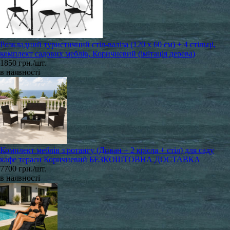
Розкладний туристичний стіл-валіза (120 х 60 см) + 4 стільці,
комплект садових меблів, Коричневий (імітація дерева)
1850 грн./шт.
в наявності
Комплект меблів з ротангу (Диван + 2 крісла + стіл) для саду
кафе тераси Коричневий БЕЗКОШТОВНА ДОСТАВКА
7700 грн./шт.
в наявності