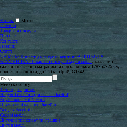
Кошик
Меню
Головна
Товари та послуги
Про нас
Контакти
Новини
Статті
UA Market
Кременчук
Інтернет-магазин «СВЯТКОВА
КРАМНИЧКА»
Товари та послуги
Садові меблі
Складаний
садовий шезлонг з матрацом та підголівником 178×60×25 см, 2
положення спинки, до 150 кг, сірий, G1342
Меню
каталогу
Теплиці, парники
Надувні басейни (дитячі та сімейні)
Круглі каркасні басени
Прямокутні каркасні басейни
Все для басейнів
Садові меблі
Дитячий транспорт та іграшки
Дитячі меблі