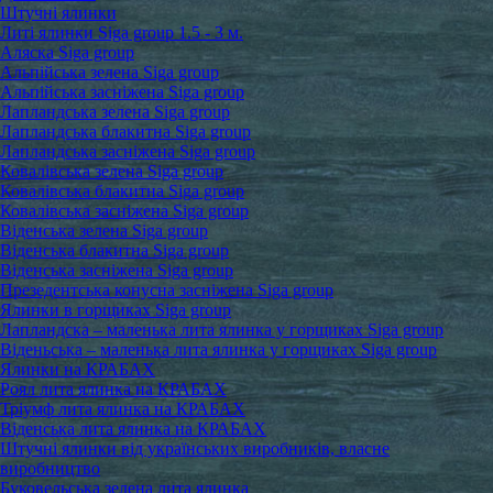
Штучні ялинки
Литі ялинки Siga group 1.5 - 3 м.
Аляска Siga group
Альпійська зелена Siga group
Альпійська засніжена Siga group
Лапландська зелена Siga group
Лапландська блакитна Siga group
Лапландська засніжена Siga group
Ковалівська зелена Siga group
Ковалівська блакитна Siga group
Ковалівська засніжена Siga group
Віденська зелена Siga group
Віденська блакитна Siga group
Віденська засніжена Siga group
Презедентська конусна засніжена Siga group
Ялинки в горщиках Siga group
Лапландска – маленька лита ялинка у горщиках Siga group
Віденьська – маленька лита ялинка у горщиках Siga group
Ялинки на КРАБАХ
Роял лита ялинка на КРАБАХ
Тріумф лита ялинка на КРАБАХ
Віденська лита ялинка на КРАБАХ
Штучні ялинки від українських виробників, власне
виробництво
Буковельська зелена лита ялинка