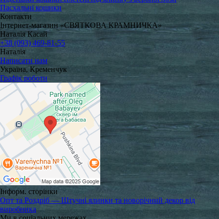
Пасхальні кошики
Контакти
Інтернет-магазин «СВЯТКОВА КРАМНИЧКА»
Наталія Касай
+38 (093) 469-81-55
Наталія
Написати нам
Україна, Кременчук
Графік роботи
Інформ. сторінки
Опт та Роздріб — Штучні ялинки та новорічний декор від
виробника
Ми в соціальних мережах