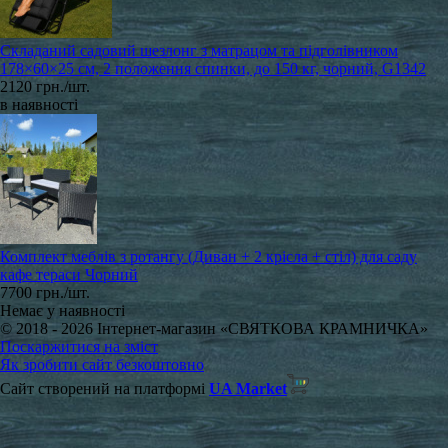
Складаний садовий шезлонг з матрацом та підголівником
178×60×25 см, 2 положення спинки, до 150 кг, чорний, G1342
2120 грн./шт.
в наявності
Комплект меблів з ротангу (Диван + 2 крісла + стіл) для саду
кафе тераси Чорний
7700 грн./шт.
Немає у наявності
© 2018 - 2026 Інтернет-магазин «СВЯТКОВА КРАМНИЧКА»
Поскаржитися на зміст
Як зробити сайт безкоштовно
Сайт створений на платформі
UA Market