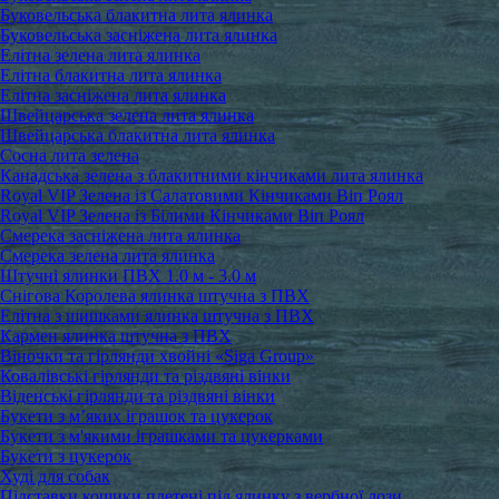
Буковельська блакитна лита ялинка
Буковельська засніжена лита ялинка
Елітна зелена лита ялинка
Елітна блакитна лита ялинка
Елітна засніжена лита ялинка
Швейцарська зелена лита ялинка
Швейцарська блакитна лита ялинка
Сосна лита зелена
Канадська зелена з блакитними кінчиками лита ялинка
Royal VIP Зелена із Салатовими Кінчиками Віп Роял
Royal VIP Зелена із Білими Кінчиками Віп Роял
Смерека засніжена лита ялинка
Смерека зелена лита ялинка
Штучні ялинки ПВХ 1.0 м - 3.0 м
Снігова Королева ялинка штучна з ПВХ
Елітна з шишками ялинка штучна з ПВХ
Кармен ялинка штучна з ПВХ
Віночки та гірлянди хвойні «Siga Group»
Ковалівські гірлянди та різдвяні вінки
Віденські гірлянди та різдвяні вінки
Букети з м’яких іграшок та цукерок
Букети з м'якими іграшками та цукерками
Букети з цукерок
Худі для собак
Підставки кошики плетені під ялинку з вербної лози