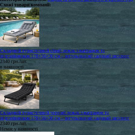
Схожі товари компанії:
Складний туристичний сірий лежак з матрацом та
підголівником 178×56×30 см – регульований садовий шезлонг
2340 грн./шт.
в наявності
Складний туристичний чорний лежак з матрацом та
підголівником 178×56×30 см – регульований садовий шезлонг
2340 грн./шт.
Немає у наявності