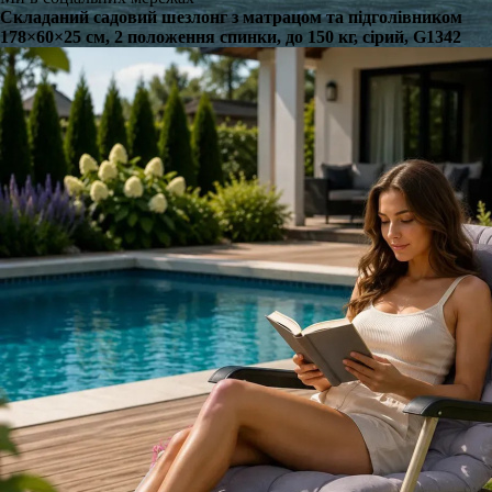
Складаний садовий шезлонг з матрацом та підголівником
178×60×25 см, 2 положення спинки, до 150 кг, сірий, G1342