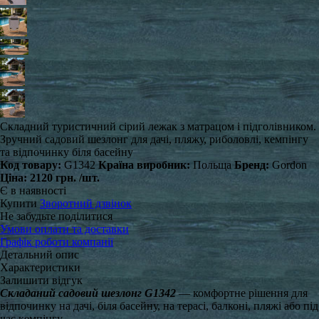
Складний туристичний сірий лежак з матрацом і підголівником.
Зручний садовий шезлонг для дачі, пляжу, риболовлі, кемпінгу
та відпочинку біля басейну
Код товару:
G1342
Країна виробник:
Польща
Бренд:
Gordon
Ціна:
2120 грн.
/шт.
Є в наявності
Купити
Зворотний дзвінок
Не забудьте поділитися
Умови оплати та доставки
Графік роботи компанії
Детальний опис
Характеристики
Залишити відгук
Складаний садовий шезлонг G1342
— комфортне рішення для
відпочинку на дачі, біля басейну, на терасі, балконі, пляжі або під
час кемпінгу.