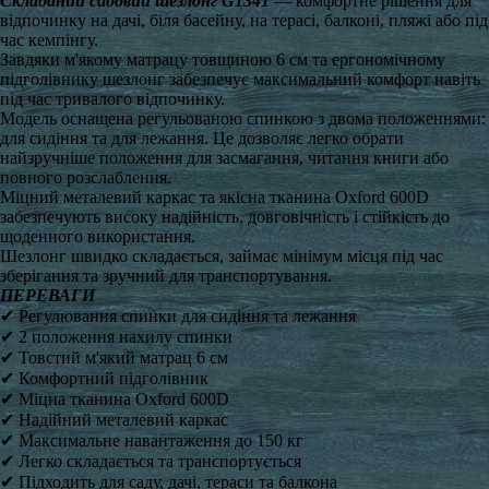
Складаний садовий шезлонг G1341
— комфортне рішення для
відпочинку на дачі, біля басейну, на терасі, балконі, пляжі або під
час кемпінгу.
Завдяки м'якому матрацу товщиною 6 см та ергономічному
підголівнику шезлонг забезпечує максимальний комфорт навіть
під час тривалого відпочинку.
Модель оснащена регульованою спинкою з двома положеннями:
для сидіння та для лежання. Це дозволяє легко обрати
найзручніше положення для засмагання, читання книги або
повного розслаблення.
Міцний металевий каркас та якісна тканина Oxford 600D
забезпечують високу надійність, довговічність і стійкість до
щоденного використання.
Шезлонг швидко складається, займає мінімум місця під час
зберігання та зручний для транспортування.
ПЕРЕВАГИ
✔ Регулювання спинки для сидіння та лежання
✔ 2 положення нахилу спинки
✔ Товстий м'який матрац 6 см
✔ Комфортний підголівник
✔ Міцна тканина Oxford 600D
✔ Надійний металевий каркас
✔ Максимальне навантаження до 150 кг
✔ Легко складається та транспортується
✔ Підходить для саду, дачі, тераси та балкона