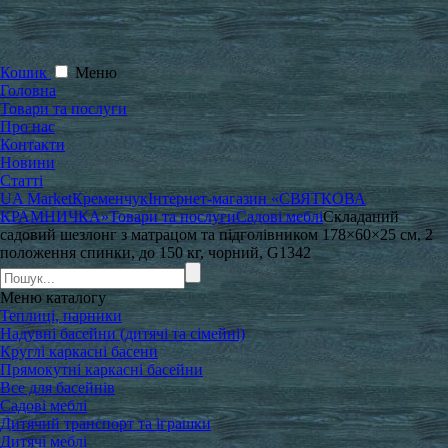
Кошик
Меню
Головна
Товари та послуги
Про нас
Контакти
Новини
Статті
UA Market
Кременчук
Інтернет-магазин «СВЯТКОВА
КРАМНИЧКА»
Товари та послуги
Садові меблі
Складаний
садовий шезлонг з матрацом та підголівником 178×60×25 см, 2
положення спинки, до 150 кг, чорний, G1342
Меню
каталогу
Теплиці, парники
Надувні басейни (дитячі та сімейні)
Круглі каркасні басени
Прямокутні каркасні басейни
Все для басейнів
Садові меблі
Дитячий транспорт та іграшки
Дитячі меблі