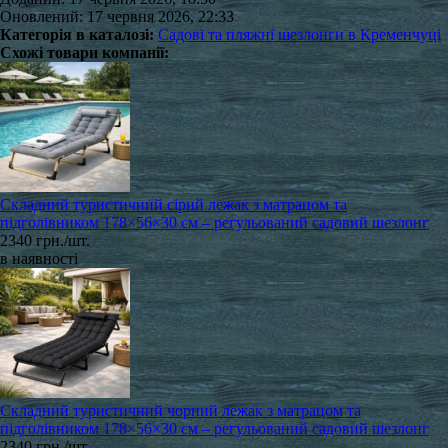
Оновлений: 17 червня 2026, 22:33
Категорія в каталозі:
Садові та пляжні шезлонги в Кременчуці
Схожі товари компанії:
Складний туристичний сірий лежак з матрацом та
підголівником 178×56×30 см – регульований садовий шезлонг
2340 грн./шт.
в наявності
Складний туристичний чорний лежак з матрацом та
підголівником 178×56×30 см – регульований садовий шезлонг
2340 грн./шт.