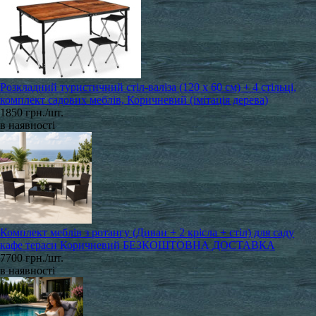
Розкладний туристичний стіл-валіза (120 х 60 см) + 4 стільці,
комплект садових меблів, Коричневий (імітація дерева)
1850 грн./шт.
в наявності
Комплект меблів з ротангу (Диван + 2 крісла + стіл) для саду
кафе тераси Коричневий БЕЗКОШТОВНА ДОСТАВКА
7700 грн./шт.
в наявності