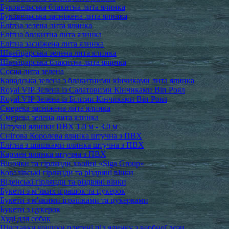
Буковельська блакитна лита ялинка
Буковельська засніжена лита ялинка
Елітна зелена лита ялинка
Елітна блакитна лита ялинка
Елітна засніжена лита ялинка
Швейцарська зелена лита ялинка
Швейцарська блакитна лита ялинка
Сосна лита зелена
Канадська зелена з блакитними кінчиками лита ялинка
Royal VIP Зелена із Салатовими Кінчиками Віп Роял
Royal VIP Зелена із Білими Кінчиками Віп Роял
Смерека засніжена лита ялинка
Смерека зелена лита ялинка
Штучні ялинки ПВХ 1.0 м - 3.0 м
Снігова Королева ялинка штучна з ПВХ
Елітна з шишками ялинка штучна з ПВХ
Кармен ялинка штучна з ПВХ
Віночки та гірлянди хвойні «Siga Group»
Ковалівські гірлянди та різдвяні вінки
Віденські гірлянди та різдвяні вінки
Букети з м’яких іграшок та цукерок
Букети з м'якими іграшками та цукерками
Букети з цукерок
Худі для собак
Підставки кошики плетені під ялинку з вербної лози