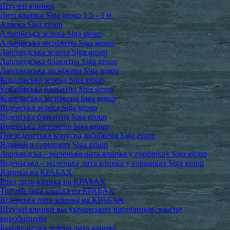
Штучні ялинки
Литі ялинки Siga group 1.5 - 3 м.
Аляска Siga group
Альпійська зелена Siga group
Альпійська засніжена Siga group
Лапландська зелена Siga group
Лапландська блакитна Siga group
Лапландська засніжена Siga group
Ковалівська зелена Siga group
Ковалівська блакитна Siga group
Ковалівська засніжена Siga group
Віденська зелена Siga group
Віденська блакитна Siga group
Віденська засніжена Siga group
Презедентська конусна засніжена Siga group
Ялинки в горщиках Siga group
Лапландска – маленька лита ялинка у горщиках Siga group
Віденьська – маленька лита ялинка у горщиках Siga group
Ялинки на КРАБАХ
Роял лита ялинка на КРАБАХ
Тріумф лита ялинка на КРАБАХ
Віденська лита ялинка на КРАБАХ
Штучні ялинки від українських виробників, власне
виробництво
Буковельська зелена лита ялинка