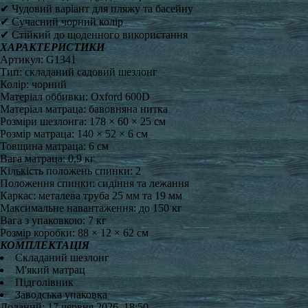
✔ Чудовий варіант для пляжу та басейну
✔ Сучасний чорний колір
✔ Стійкий до щоденного використання
ХАРАКТЕРИСТИКИ
Артикул: G1341
Тип: складаний садовий шезлонг
Колір: чорний
Матеріал оббивки: Oxford 600D
Матеріал матраца: бавовняна нитка
Розміри шезлонга: 178 × 60 × 25 см
Розмір матраца: 140 × 52 × 6 см
Товщина матраца: 6 см
Вага матраца: 0,9 кг
Кількість положень спинки: 2
Положення спинки: сидіння та лежання
Каркас: металева труба 25 мм та 19 мм
Максимальне навантаження: до 150 кг
Вага з упаковкою: 7 кг
Розмір коробки: 88 × 12 × 62 см
КОМПЛЕКТАЦІЯ
Складаний шезлонг
М'який матрац
Підголівник
Заводська упаковка
Доданий: 17 червня 2026, 18:50