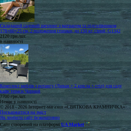
Складаний садовий шезлонг з матрацом та підголівником
178×60×25 см, 2 положення спинки, до 150 кг, сірий, G1342
2120 грн./шт.
в наявності
Комплект меблів з ротангу (Диван + 2 крісла + стіл) для саду
кафе тераси Чорний
7700 грн./шт.
Немає у наявності
© 2018 - 2026 Інтернет-магазин «СВЯТКОВА КРАМНИЧКА»
Поскаржитися на зміст
Як зробити сайт безкоштовно
Сайт створений на платформі
UA Market