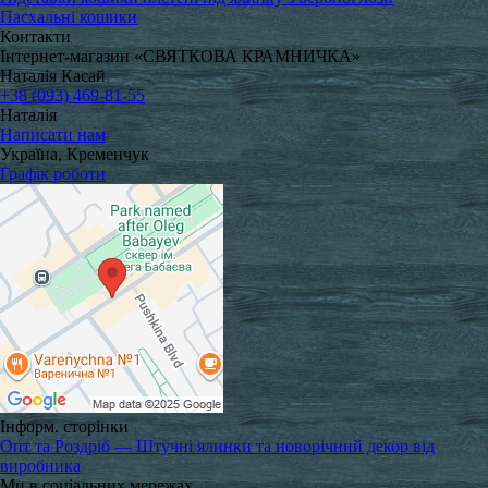
Пасхальні кошики
Контакти
Інтернет-магазин «СВЯТКОВА КРАМНИЧКА»
Наталія Касай
+38 (093) 469-81-55
Наталія
Написати нам
Україна, Кременчук
Графік роботи
Інформ. сторінки
Опт та Роздріб — Штучні ялинки та новорічний декор від
виробника
Ми в соціальних мережах