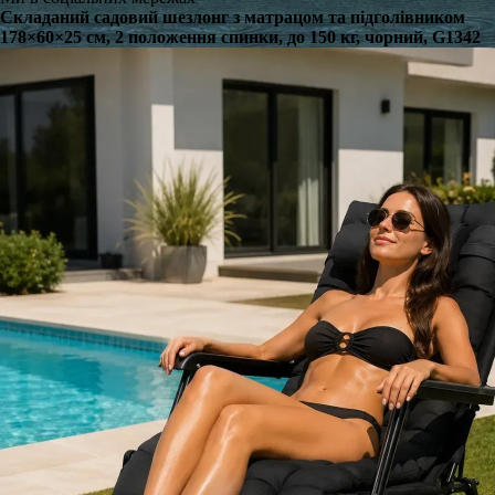
Складаний садовий шезлонг з матрацом та підголівником
178×60×25 см, 2 положення спинки, до 150 кг, чорний, G1342