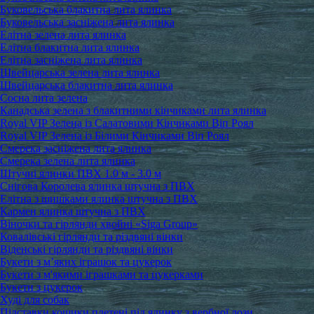
Буковельська блакитна лита ялинка
Буковельська засніжена лита ялинка
Елітна зелена лита ялинка
Елітна блакитна лита ялинка
Елітна засніжена лита ялинка
Швейцарська зелена лита ялинка
Швейцарська блакитна лита ялинка
Сосна лита зелена
Канадська зелена з блакитними кінчиками лита ялинка
Royal VIP Зелена із Салатовими Кінчиками Віп Роял
Royal VIP Зелена із Білими Кінчиками Віп Роял
Смерека засніжена лита ялинка
Смерека зелена лита ялинка
Штучні ялинки ПВХ 1.0 м - 3.0 м
Снігова Королева ялинка штучна з ПВХ
Елітна з шишками ялинка штучна з ПВХ
Кармен ялинка штучна з ПВХ
Віночки та гірлянди хвойні «Siga Group»
Ковалівські гірлянди та різдвяні вінки
Віденські гірлянди та різдвяні вінки
Букети з м’яких іграшок та цукерок
Букети з м'якими іграшками та цукерками
Букети з цукерок
Худі для собак
Підставки кошики плетені під ялинку з вербної лози