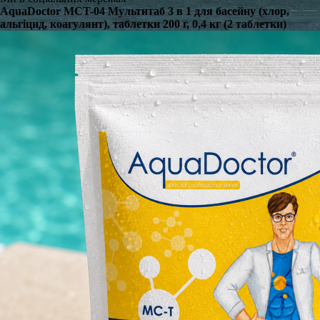
AquaDoctor MCT-04 Мультитаб 3 в 1 для басейну (хлор,
альгіцид, коагулянт), таблетки 200 г, 0,4 кг (2 таблетки)