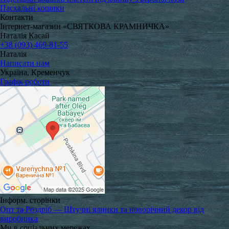
Пасхальні кошики
Контакти
Інтернет-магазин «СВЯТКОВА КРАМНИЧКА»
Наталія Касай
+38 (093) 469-81-55
Наталія
Написати нам
Україна, Кременчук
Графік роботи
Інформ. сторінки
Опт та Роздріб — Штучні ялинки та новорічний декор від
виробника
Ми в соціальних мережах