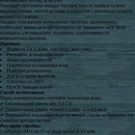
комплексний догляд за водою.
Препарат ефективно знищує бактерії, віруси, грибки та інші
мікроорганізми, запобігає появі водоростей і допомагає усувати
каламутність води.
Завдяки повільному розчиненню таблетки підтримують
стабільний рівень дезінфекції протягом тривалого часу. Засіб
підходить для каркасних, надувних, стаціонарних та
композитних басейнів.
Переваги:
Формула 3 в 1: хлор, альгіцид і коагулянт
Регулярна дезінфекція води
Захист від водоростей
Освітлення та очищення води
Повільне розчинення
Для всіх типів басейнів
Таблетки по 200 г
Просте використання
Спосіб застосування
Перед використанням перевірте показники води.
✔ Оптимальний рівень pH: 7,2-7,6
✔ Оптимальний рівень вільного хлору: 0,3-0,6 мг/л
✔ Перевіряйте показники води не менше 2 разів на тиждень, а в
спекотну погоду частіше.
Регулярна обробка:
1 таблетка 200 г на 25 м³ води кожні 8-14 днів.