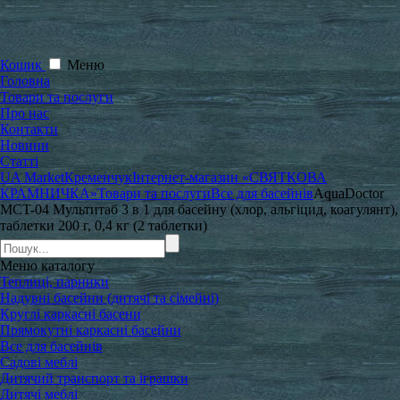
Кошик
Меню
Головна
Товари та послуги
Про нас
Контакти
Новини
Статті
UA Market
Кременчук
Інтернет-магазин «СВЯТКОВА
КРАМНИЧКА»
Товари та послуги
Все для басейнів
AquaDoctor
MCT-04 Мультитаб 3 в 1 для басейну (хлор, альгіцид, коагулянт),
таблетки 200 г, 0,4 кг (2 таблетки)
Меню
каталогу
Теплиці, парники
Надувні басейни (дитячі та сімейні)
Круглі каркасні басени
Прямокутні каркасні басейни
Все для басейнів
Садові меблі
Дитячий транспорт та іграшки
Дитячі меблі