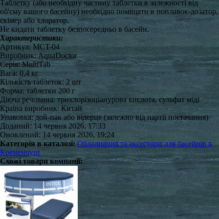
Таблетку (або необхідну частину таблетки в залежності від
об'єму вашого басейну) необхідно поміщати в поплавок-дозатор,
скімер або хлоратор.
Не кидати таблетку безпосередньо в басейн.
Характеристики:
Артикул: MCT-04
Виробник: AquaDoctor
Серія: MultiTab
Вага: 0,4 кг
Кількість таблеток: 2 шт
Форма: таблетки 200 г
Діюча речовина: трихлорізоціанурова кислота, сульфат міді
Країна виробник: Китай
Упаковка: дой-пак або відерце (залежно від партії постачання)
Доданий: 14 червня 2026, 17:33
Оновлений: 14 червня 2026, 19:24
Категорія в каталозі:
Обладнання та аксесуари для басейнів в
Кременчуці
Схожі товари компанії: