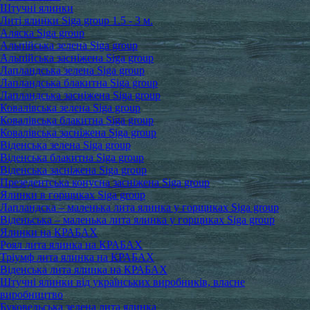
Штучні ялинки
Литі ялинки Siga group 1.5 - 3 м.
Аляска Siga group
Альпійська зелена Siga group
Альпійська засніжена Siga group
Лапландська зелена Siga group
Лапландська блакитна Siga group
Лапландська засніжена Siga group
Ковалівська зелена Siga group
Ковалівська блакитна Siga group
Ковалівська засніжена Siga group
Віденська зелена Siga group
Віденська блакитна Siga group
Віденська засніжена Siga group
Презедентська конусна засніжена Siga group
Ялинки в горщиках Siga group
Лапландска – маленька лита ялинка у горщиках Siga group
Віденьська – маленька лита ялинка у горщиках Siga group
Ялинки на КРАБАХ
Роял лита ялинка на КРАБАХ
Тріумф лита ялинка на КРАБАХ
Віденська лита ялинка на КРАБАХ
Штучні ялинки від українських виробників, власне
виробництво
Буковельська зелена лита ялинка