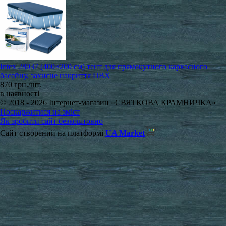
Intex 28037 (400×200 см) тент для прямокутного каркасного
басейну, захисне накриття ПВХ
870 грн./шт.
в наявності
© 2018 - 2026 Інтернет-магазин «СВЯТКОВА КРАМНИЧКА»
Поскаржитися на зміст
Як зробити сайт безкоштовно
Сайт створений на платформі
UA Market