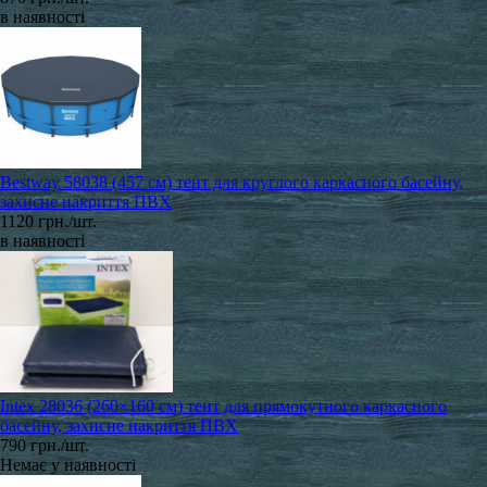
в наявності
Bestway 58038 (457 см) тент для круглого каркасного басейну,
захисне накриття ПВХ
1120 грн./шт.
в наявності
Intex 28036 (260×160 см) тент для прямокутного каркасного
басейну, захисне накриття ПВХ
790 грн./шт.
Немає у наявності