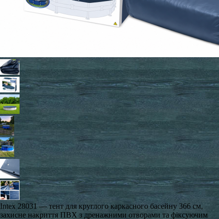
Intex 28031 — тент для круглого каркасного басейну 366 см,
захисне накриття ПВХ з дренажними отворами та фіксуючим