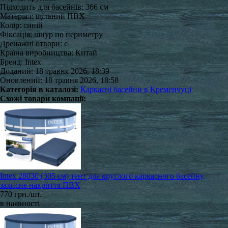
Підходить для басейнів: 366 см
Матеріал: щільний ПВХ
Колір: синій
Фіксація: шнур по периметру
Дренажні отвори: є
Країна виробництва: Китай
Бренд: Intex
Доданий: 18 травня 2026, 18:39
Оновлений: 18 травня 2026, 18:58
Категорія в каталозі:
Каркасні басейни в Кременчуці
Схожі товари компанії:
Intex 28030 (305 см) тент для круглого каркасного басейну,
захисне накриття ПВХ
770 грн./шт.
в наявності