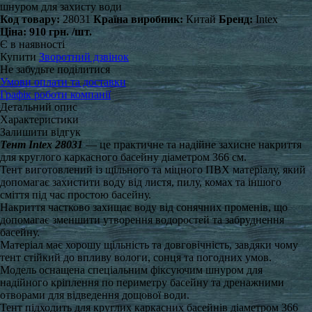
шнуром для захисту води
Код товару:
28031
Країна виробник:
Китай
Бренд:
Intex
Ціна:
910 грн.
/шт.
Є в наявності
Купити
Зворотний дзвінок
Не забудьте поділитися
Умови оплати та доставки
Графік роботи компанії
Детальний опис
Характеристики
Залишити відгук
Тент Intex 28031
— це практичне та надійне захисне накриття
для круглого каркасного басейну діаметром 366 см.
Тент виготовлений із щільного та міцного ПВХ матеріалу, який
допомагає захистити воду від листя, пилу, комах та іншого
сміття під час простою басейну.
Накриття частково захищає воду від сонячних променів, що
допомагає зменшити утворення водоростей та забруднення
басейну.
Матеріал має хорошу щільність та довговічність, завдяки чому
тент стійкий до впливу вологи, сонця та погодних умов.
Модель оснащена спеціальним фіксуючим шнуром для
надійного кріплення по периметру басейну та дренажними
отворами для відведення дощової води.
Тент підходить для круглих каркасних басейнів діаметром 366