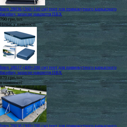
Intex 28036 (260×160 см) тент для прямокутного каркасного
басейну, захисне накриття ПВХ
790 грн./шт.
Немає у наявності
Intex 28037 (400×200 см) тент для прямокутного каркасного
басейну, захисне накриття ПВХ
870 грн./шт.
в наявності
Intex 28038 (300×200 см) тент для прямокутного каркасного