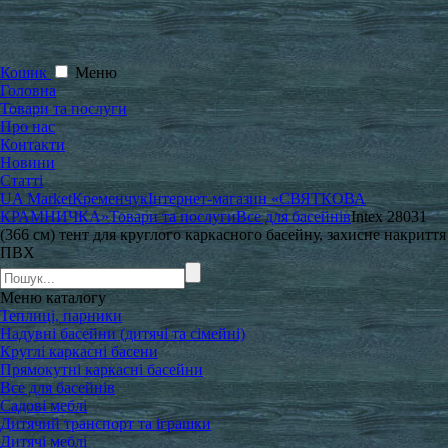
Кошик
Меню
Головна
Товари та послуги
Про нас
Контакти
Новини
Статті
UA Market
Кременчук
Інтернет-магазин «СВЯТКОВА
КРАМНИЧКА»
Товари та послуги
Все для басейнів
Intex 28031
(366 см) тент для круглого каркасного басейну, захисне накриття
ПВХ
Меню
каталогу
Теплиці, парники
Надувні басейни (дитячі та сімейні)
Круглі каркасні басени
Прямокутні каркасні басейни
Все для басейнів
Садові меблі
Дитячий транспорт та іграшки
Дитячі меблі