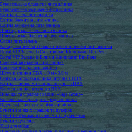
Буковельська блакитна лита ялинка
Буковельська засніжена лита ялинка
Елітна зелена лита ялинка
Елітна блакитна лита ялинка
Елітна засніжена лита ялинка
Швейцарська зелена лита ялинка
Швейцарська блакитна лита ялинка
Сосна лита зелена
Канадська зелена з блакитними кінчиками лита ялинка
Royal VIP Зелена із Салатовими Кінчиками Віп Роял
Royal VIP Зелена із Білими Кінчиками Віп Роял
Смерека засніжена лита ялинка
Смерека зелена лита ялинка
Штучні ялинки ПВХ 1.0 м - 3.0 м
Снігова Королева ялинка штучна з ПВХ
Елітна з шишками ялинка штучна з ПВХ
Кармен ялинка штучна з ПВХ
Віночки та гірлянди хвойні «Siga Group»
Ковалівські гірлянди та різдвяні вінки
Віденські гірлянди та різдвяні вінки
Букети з м’яких іграшок та цукерок
Букети з м'якими іграшками та цукерками
Букети з цукерок
Худі для собак
Підставки кошики плетені під ялинку з вербної лози