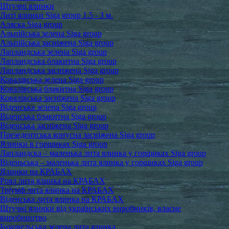
Штучні ялинки
Литі ялинки Siga group 1.5 - 3 м.
Аляска Siga group
Альпійська зелена Siga group
Альпійська засніжена Siga group
Лапландська зелена Siga group
Лапландська блакитна Siga group
Лапландська засніжена Siga group
Ковалівська зелена Siga group
Ковалівська блакитна Siga group
Ковалівська засніжена Siga group
Віденська зелена Siga group
Віденська блакитна Siga group
Віденська засніжена Siga group
Презедентська конусна засніжена Siga group
Ялинки в горщиках Siga group
Лапландска – маленька лита ялинка у горщиках Siga group
Віденьська – маленька лита ялинка у горщиках Siga group
Ялинки на КРАБАХ
Роял лита ялинка на КРАБАХ
Тріумф лита ялинка на КРАБАХ
Віденська лита ялинка на КРАБАХ
Штучні ялинки від українських виробників, власне
виробництво
Буковельська зелена лита ялинка