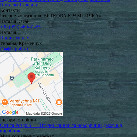
Пасхальні кошики
Контакти
Інтернет-магазин «СВЯТКОВА КРАМНИЧКА»
Наталія Касай
+38 (093) 469-81-55
Наталія
Написати нам
Україна, Кременчук
Графік роботи
Інформ. сторінки
Опт та Роздріб — Штучні ялинки та новорічний декор від
виробника
Ми в соціальних мережах