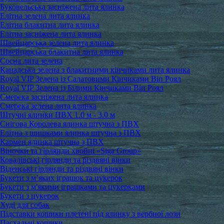
Буковельська засніжена лита ялинка
Елітна зелена лита ялинка
Елітна блакитна лита ялинка
Елітна засніжена лита ялинка
Швейцарська зелена лита ялинка
Швейцарська блакитна лита ялинка
Сосна лита зелена
Канадська зелена з блакитними кінчиками лита ялинка
Royal VIP Зелена із Салатовими Кінчиками Віп Роял
Royal VIP Зелена із Білими Кінчиками Віп Роял
Смерека засніжена лита ялинка
Смерека зелена лита ялинка
Штучні ялинки ПВХ 1.0 м - 3.0 м
Снігова Королева ялинка штучна з ПВХ
Елітна з шишками ялинка штучна з ПВХ
Кармен ялинка штучна з ПВХ
Віночки та гірлянди хвойні «Siga Group»
Ковалівські гірлянди та різдвяні вінки
Віденські гірлянди та різдвяні вінки
Букети з м’яких іграшок та цукерок
Букети з м'якими іграшками та цукерками
Букети з цукерок
Худі для собак
Підставки кошики плетені під ялинку з вербної лози
Пасхальні кошики