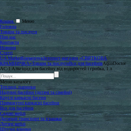
Кошик
Меню
Головна
Товари та послуги
Про нас
Контакти
Новини
Статті
UA Market
Кременчук
Інтернет-магазин «СВЯТКОВА
КРАМНИЧКА»
Товари та послуги
Все для басейнів
AquaDoctor
AC-1 Альгіцид для басейну від водоростей і грибка, 1 л
Меню
каталогу
Теплиці, парники
Надувні басейни (дитячі та сімейні)
Круглі каркасні басени
Прямокутні каркасні басейни
Все для басейнів
Садові меблі
Дитячий транспорт та іграшки
Дитячі меблі
Штучні ялинки