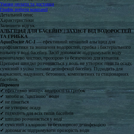
Умови оплати та доставки
Графік роботи компанії
Детальний опис
Характеристики
Залишити відгук
АЛЬГІЦИД ДЛЯ БАСЕЙНУ | ЗАХИСТ ВІД ВОДОРОСТЕЙ
ТА ГРИБКА
AquaDoctor AC-1
— ефективний непінний альгіцид для
профілактики та знищення водоростей, грибка і бактеріального
нальоту у воді басейну. Засіб допомагає підтримувати воду
кришталево чистою, прозорою та безпечною для купання.
Препарат швидко розчиняється у воді, не утворює піни та осаду,
сумісний з усіма типами дезінфекції басейну. Підходить для
каркасних, надувних, бетонних, композитних та стаціонарних
басейнів.
Переваги
✔ ефективно знищує водорості та грибок
✔ запобігає "цвітінню" води
✔ не піниться
✔ не утворює осаду
✔ підходить для всіх типів басейнів
✔ швидко розчиняється у воді
✔ сумісний з хлорною та безхлорною дезінфекцією
✔ допомагає підтримувати прозорість води