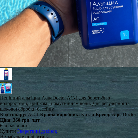
Непінний альгіцид AquaDoctor AC-1 для боротьби з
водоростями, грибком і помутнінням води. Для регулярної та
шокової обробки басейну.
Код товару:
AC-1
Країна виробник:
Китай
Бренд:
AquaDoctor
Ціна:
360 грн.
/шт.
Є в наявності
Купити
Зворотний дзвінок
Не забудьте поділитися