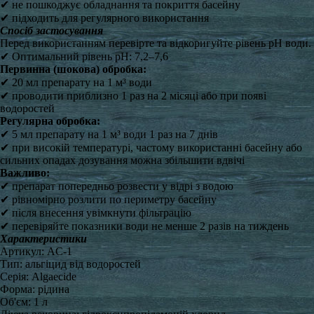
✔ не пошкоджує обладнання та покриття басейну
✔ підходить для регулярного використання
Спосіб застосування
Перед використанням перевірте та відкоригуйте рівень pH води.
✔ Оптимальний рівень pH: 7,2–7,6
Первинна (шокова) обробка:
✔ 20 мл препарату на 1 м³ води
✔ проводити приблизно 1 раз на 2 місяці або при появі
водоростей
Регулярна обробка:
✔ 5 мл препарату на 1 м³ води 1 раз на 7 днів
✔ при високій температурі, частому використанні басейну або
сильних опадах дозування можна збільшити вдвічі
Важливо:
✔ препарат попередньо розвести у відрі з водою
✔ рівномірно розлити по периметру басейну
✔ після внесення увімкнути фільтрацію
✔ перевіряйте показники води не менше 2 разів на тиждень
Характеристики
Артикул: AC-1
Тип: альгіцид від водоростей
Серія: Algaecide
Форма: рідина
Об'єм: 1 л