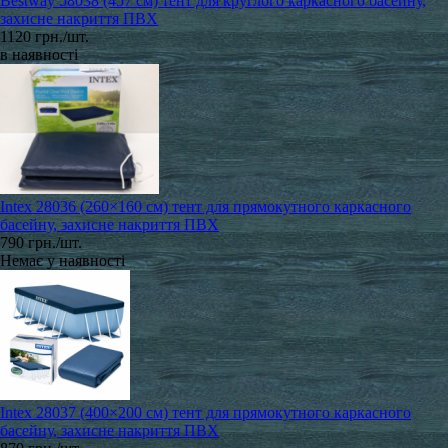
Bestway 58038 (457 см) тент для круглого каркасного басейну,
захисне накриття ПВХ
1120 грн./шт.
в наявності
Intex 28036 (260×160 см) тент для прямокутного каркасного
басейну, захисне накриття ПВХ
790 грн./шт.
Немає у наявності
Intex 28037 (400×200 см) тент для прямокутного каркасного
басейну, захисне накриття ПВХ