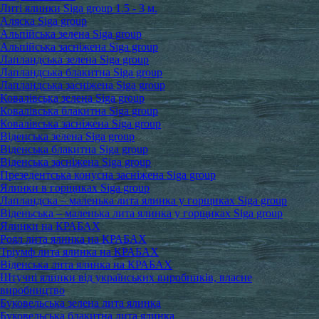
Литі ялинки Siga group 1.5 - 3 м.
Аляска Siga group
Альпійська зелена Siga group
Альпійська засніжена Siga group
Лапландська зелена Siga group
Лапландська блакитна Siga group
Лапландська засніжена Siga group
Ковалівська зелена Siga group
Ковалівська блакитна Siga group
Ковалівська засніжена Siga group
Віденська зелена Siga group
Віденська блакитна Siga group
Віденська засніжена Siga group
Презедентська конусна засніжена Siga group
Ялинки в горщиках Siga group
Лапландска – маленька лита ялинка у горщиках Siga group
Віденьська – маленька лита ялинка у горщиках Siga group
Ялинки на КРАБАХ
Роял лита ялинка на КРАБАХ
Тріумф лита ялинка на КРАБАХ
Віденська лита ялинка на КРАБАХ
Штучні ялинки від українських виробників, власне
виробництво
Буковельська зелена лита ялинка
Буковельська блакитна лита ялинка