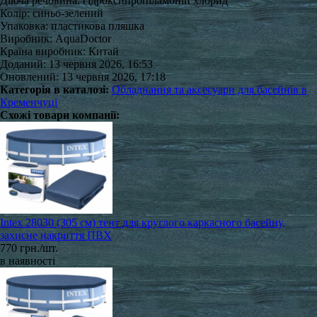
Діюча речовина: гідроксипропіламоній хлорид
Колір: синьо-зелений
Упаковка: пластикова пляшка
Виробник: AquaDoctor
Країна виробник: Китай
Доданий: 13 червня 2026, 16:53
Оновлений: 13 червня 2026, 17:18
Категорія в каталозі:
Обладнання та аксесуари для басейнів в
Кременчуці
Схожі товари компанії:
Intex 28030 (305 см) тент для круглого каркасного басейну,
захисне накриття ПВХ
770 грн./шт.
в наявності