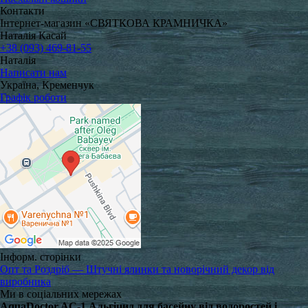
Контакти
Інтернет-магазин «СВЯТКОВА КРАМНИЧКА»
Наталія Касай
+38 (093) 469-81-55
Наталія
Написати нам
Україна, Кременчук
Графік роботи
Інформ. сторінки
Опт та Роздріб — Штучні ялинки та новорічний декор від
виробника
Ми в соціальних мережах
AquaDoctor AC-1 Альгіцид для басейну від водоростей і