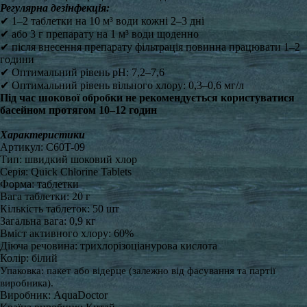
Регулярна дезінфекція:
✔ 1–2 таблетки на 10 м³ води кожні 2–3 дні
✔ або 3 г препарату на 1 м³ води щоденно
✔ після внесення препарату фільтрація повинна працювати 1–2
години
✔ Оптимальний рівень pH: 7,2–7,6
✔ Оптимальний рівень вільного хлору: 0,3–0,6 мг/л
Під час шокової обробки не рекомендується користуватися
басейном протягом 10–12 годин
Характеристики
Артикул: C60T-09
Тип: швидкий шоковий хлор
Серія: Quick Chlorine Tablets
Форма: таблетки
Вага таблетки: 20 г
Кількість таблеток: 50 шт
Загальна вага: 0,9 кг
Вміст активного хлору: 60%
Діюча речовина: трихлорізоціанурова кислота
Колір: білий
Упаковка: пакет або відерце (залежно від фасування та партії
виробника).
Виробник: AquaDoctor