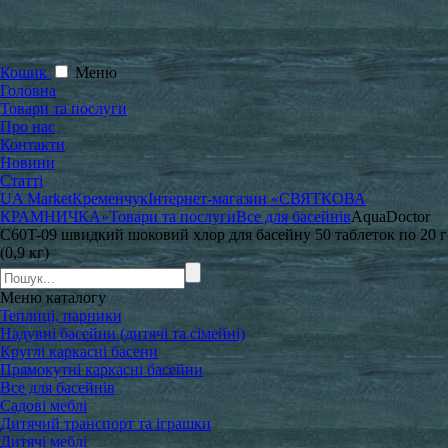
Кошик
Меню
Головна
Товари та послуги
Про нас
Контакти
Новини
Статті
UA Market
Кременчук
Інтернет-магазин «СВЯТКОВА
КРАМНИЧКА»
Товари та послуги
Все для басейнів
AquaDoctor
C60T-09 швидкий шоковий хлор для басейну 50 таблеток по 20 г
(0,9 кг)
Меню
каталогу
Теплиці, парники
Надувні басейни (дитячі та сімейні)
Круглі каркасні басени
Прямокутні каркасні басейни
Все для басейнів
Садові меблі
Дитячий транспорт та іграшки
Дитячі меблі