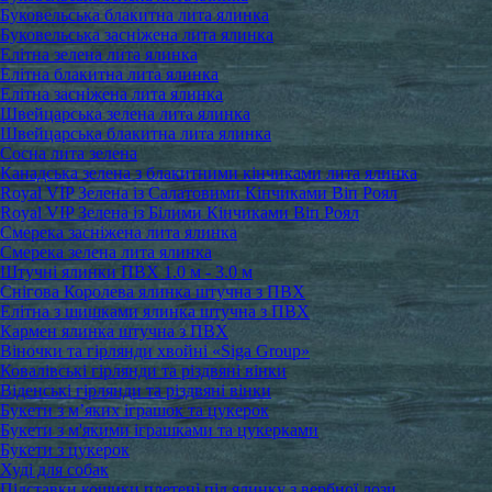
Буковельська блакитна лита ялинка
Буковельська засніжена лита ялинка
Елітна зелена лита ялинка
Елітна блакитна лита ялинка
Елітна засніжена лита ялинка
Швейцарська зелена лита ялинка
Швейцарська блакитна лита ялинка
Сосна лита зелена
Канадська зелена з блакитними кінчиками лита ялинка
Royal VIP Зелена із Салатовими Кінчиками Віп Роял
Royal VIP Зелена із Білими Кінчиками Віп Роял
Смерека засніжена лита ялинка
Смерека зелена лита ялинка
Штучні ялинки ПВХ 1.0 м - 3.0 м
Снігова Королева ялинка штучна з ПВХ
Елітна з шишками ялинка штучна з ПВХ
Кармен ялинка штучна з ПВХ
Віночки та гірлянди хвойні «Siga Group»
Ковалівські гірлянди та різдвяні вінки
Віденські гірлянди та різдвяні вінки
Букети з м’яких іграшок та цукерок
Букети з м'якими іграшками та цукерками
Букети з цукерок
Худі для собак
Підставки кошики плетені під ялинку з вербної лози