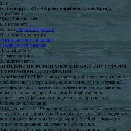
20 г.
Код товару:
C60T-09
Країна виробник:
Китай
Бренд:
AquaDoctor
Ціна:
590 грн.
/шт.
Є в наявності
Купити
Зворотний дзвінок
Не забудьте поділитися
Умови оплати та доставки
Графік роботи компанії
Детальний опис
Характеристики
Залишити відгук
ШВИДКИЙ ШОКОВИЙ ХЛОР ДЛЯ БАСЕЙНУ | УДАРНА
ТА РЕГУЛЯРНА ДЕЗІНФЕКЦІЯ
AquaDoctor C60T-09
— швидкорозчинний препарат на основі
стабілізованого хлору для первинної (шокової) та регулярної
дезінфекції води в басейні. Засіб ефективно знищує бактерії,
віруси, грибок, водорості та органічні забруднення,
допомагаючи підтримувати воду чистою, прозорою та
безпечною для купання.
Препарат містить 60% активного хлору та швидко розчиняється
у воді без утворення осаду. Підходить для каркасних, надувних,
композитних, бетонних і стаціонарних басейнів з будь-яким
типом облицювання, включаючи ПВХ та вініл.
Таблетки по 20 г забезпечують точне дозування та зручне