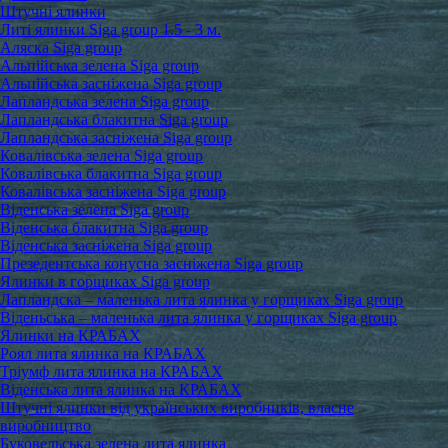
Штучні ялинки
Литі ялинки Siga group 1.5 - 3 м.
Аляска Siga group
Альпійська зелена Siga group
Альпійська засніжена Siga group
Лапландська зелена Siga group
Лапландська блакитна Siga group
Лапландська засніжена Siga group
Ковалівська зелена Siga group
Ковалівська блакитна Siga group
Ковалівська засніжена Siga group
Віденська зелена Siga group
Віденська блакитна Siga group
Віденська засніжена Siga group
Презедентська конусна засніжена Siga group
Ялинки в горщиках Siga group
Лапландска – маленька лита ялинка у горщиках Siga group
Віденьська – маленька лита ялинка у горщиках Siga group
Ялинки на КРАБАХ
Роял лита ялинка на КРАБАХ
Тріумф лита ялинка на КРАБАХ
Віденська лита ялинка на КРАБАХ
Штучні ялинки від українських виробників, власне
виробництво
Буковельська зелена лита ялинка