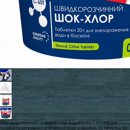
Швидкорозчинний шоковий хлор AquaDoctor C60T-09 для
ударної та регулярної дезінфекції води в басейні. 50 таблеток по