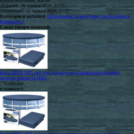
Країна виробник: Китай
Доданий: 09 червня 2026, 22:59
Оновлений: 11 червня 2026, 21:57
Категорія в каталозі:
Обладнання та аксесуари для басейнів в
Кременчуці
Схожі товари компанії:
Intex 28030 (305 см) тент для круглого каркасного басейну,
захисне накриття ПВХ
770 грн./шт.
в наявності