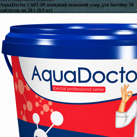
AquaDoctor C60T-09 швидкий шоковий хлор для басейну 50
таблеток по 20 г (0,9 кг)