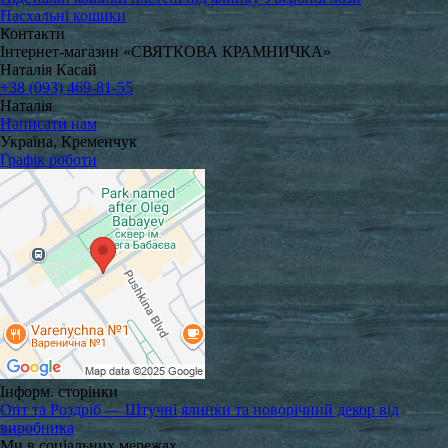
Пасхальні кошики
Контакти
Інтернет-магазин «СВЯТКОВА КРАМНИЧКА»
Наталія Касай
+38 (093) 469-81-55
Наталія
Написати нам
Україна, Кременчук
Графік роботи
Інформ. сторінки
Опт та Роздріб — Штучні ялинки та новорічний декор від
виробника
Ми в соціальних мережах