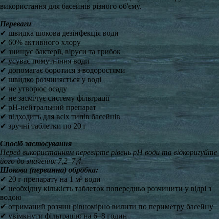
використання для басейнів різного об'єму.
Переваги
✔ швидка шокова дезінфекція води
✔ 60% активного хлору
✔ знищує бактерії, віруси та грибок
✔ усуває помутніння води
✔ допомагає боротися з водоростями
✔ швидко розчиняється у воді
✔ не утворює осаду
✔ не засмічує систему фільтрації
✔ pH-нейтральний препарат
✔ підходить для всіх типів басейнів
✔ зручні таблетки по 20 г
Спосіб застосування
Перед використанням перевірте рівень pH води та відкоригуйте
його до значення 7,2–7,4.
Шокова (первинна) обробка:
✔ 20 г препарату на 1 м³ води
✔ необхідну кількість таблеток попередньо розчинити у відрі з
водою
✔ отриманий розчин рівномірно вилити по периметру басейну
✔ увімкнути фільтрацію на 6–8 годин