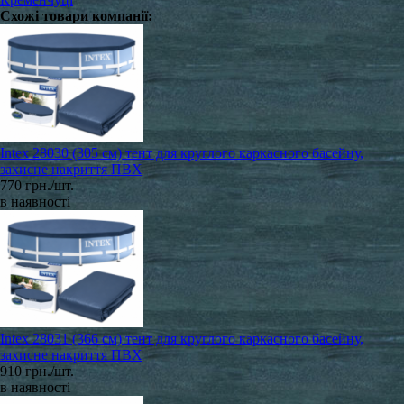
Схожі товари компанії:
Intex 28030 (305 см) тент для круглого каркасного басейну,
захисне накриття ПВХ
770 грн./шт.
в наявності
Intex 28031 (366 см) тент для круглого каркасного басейну,
захисне накриття ПВХ
910 грн./шт.
в наявності