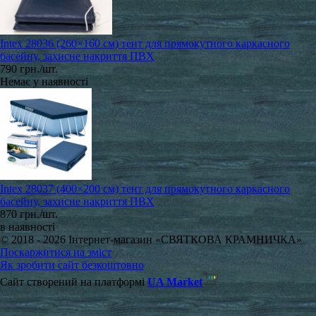
Intex 28036 (260×160 см) тент для прямокутного каркасного
басейну, захисне накриття ПВХ
790 грн./шт.
Немає у наявності
Intex 28037 (400×200 см) тент для прямокутного каркасного
басейну, захисне накриття ПВХ
870 грн./шт.
в наявності
© 2018 - 2026 Інтернет-магазин «СВЯТКОВА КРАМНИЧКА»
Поскаржитися на зміст
Як зробити сайт безкоштовно
Сайт створений на платформі
UA Market