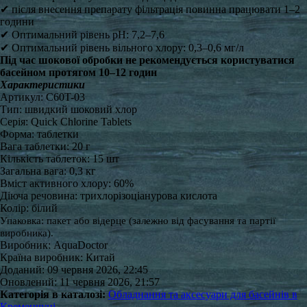
✔ після внесення препарату фільтрація повинна працювати 1–2
години
✔ Оптимальний рівень pH: 7,2–7,6
✔ Оптимальний рівень вільного хлору: 0,3–0,6 мг/л
Під час шокової обробки не рекомендується користуватися
басейном протягом 10–12 годин
Характеристики
Артикул: C60T-03
Тип: швидкий шоковий хлор
Серія: Quick Chlorine Tablets
Форма: таблетки
Вага таблетки: 20 г
Кількість таблеток: 15 шт
Загальна вага: 0,3 кг
Вміст активного хлору: 60%
Діюча речовина: трихлорізоціанурова кислота
Колір: білий
Упаковка: пакет або відерце (залежно від фасування та партії
виробника).
Виробник: AquaDoctor
Країна виробник: Китай
Доданий: 09 червня 2026, 22:45
Оновлений: 11 червня 2026, 21:57
Категорія в каталозі:
Обладнання та аксесуари для басейнів в
Кременчуці