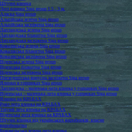
Штучні ялинки
Литі ялинки Siga group 1.5 - 3 м.
Аляска Siga group
Альпійська зелена Siga group
Альпійська засніжена Siga group
Лапландська зелена Siga group
Лапландська блакитна Siga group
Лапландська засніжена Siga group
Ковалівська зелена Siga group
Ковалівська блакитна Siga group
Ковалівська засніжена Siga group
Віденська зелена Siga group
Віденська блакитна Siga group
Віденська засніжена Siga group
Презедентська конусна засніжена Siga group
Ялинки в горщиках Siga group
Лапландска – маленька лита ялинка у горщиках Siga group
Віденьська – маленька лита ялинка у горщиках Siga group
Ялинки на КРАБАХ
Роял лита ялинка на КРАБАХ
Тріумф лита ялинка на КРАБАХ
Віденська лита ялинка на КРАБАХ
Штучні ялинки від українських виробників, власне
виробництво
Буковельська зелена лита ялинка