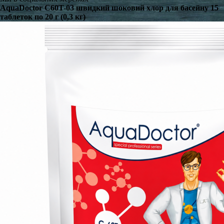
AquaDoctor C60T-03 швидкий шоковий хлор для басейну 15
таблеток по 20 г (0,3 кг)