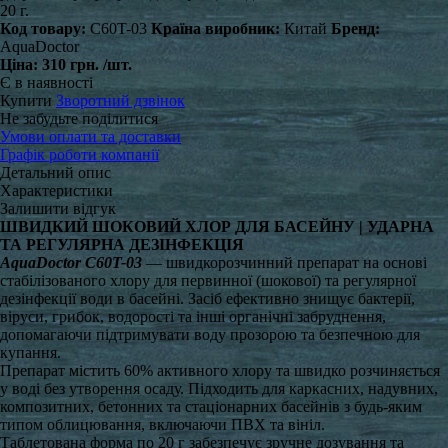
20 г.
Код товару:
C60T-03
Країна виробник:
Китай
Бренд:
AquaDoctor
Ціна:
310 грн.
/шт.
Є в наявності
Купити
Зворотний дзвінок
Не забудьте поділитися
Умови оплати та доставки
Графік роботи компанії
Детальний опис
Характеристики
Залишити відгук
ШВИДКИЙ ШОКОВИЙ ХЛОР ДЛЯ БАСЕЙНУ | УДАРНА
ТА РЕГУЛЯРНА ДЕЗІНФЕКЦІЯ
AquaDoctor C60T-03
— швидкорозчинний препарат на основі
стабілізованого хлору для первинної (шокової) та регулярної
дезінфекції води в басейні. Засіб ефективно знищує бактерії,
віруси, грибок, водорості та інші органічні забруднення,
допомагаючи підтримувати воду прозорою та безпечною для
купання.
Препарат містить 60% активного хлору та швидко розчиняється
у воді без утворення осаду. Підходить для каркасних, надувних,
композитних, бетонних та стаціонарних басейнів з будь-яким
типом облицювання, включаючи ПВХ та вініл.
Таблетована форма по 20 г забезпечує зручне дозування та