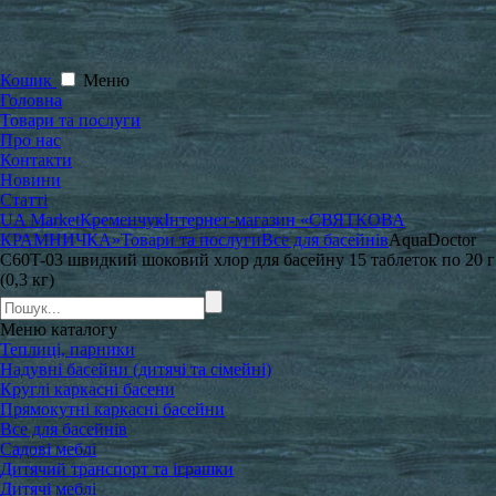
Кошик
Меню
Головна
Товари та послуги
Про нас
Контакти
Новини
Статті
UA Market
Кременчук
Інтернет-магазин «СВЯТКОВА
КРАМНИЧКА»
Товари та послуги
Все для басейнів
AquaDoctor
C60T-03 швидкий шоковий хлор для басейну 15 таблеток по 20 г
(0,3 кг)
Меню
каталогу
Теплиці, парники
Надувні басейни (дитячі та сімейні)
Круглі каркасні басени
Прямокутні каркасні басейни
Все для басейнів
Садові меблі
Дитячий транспорт та іграшки
Дитячі меблі