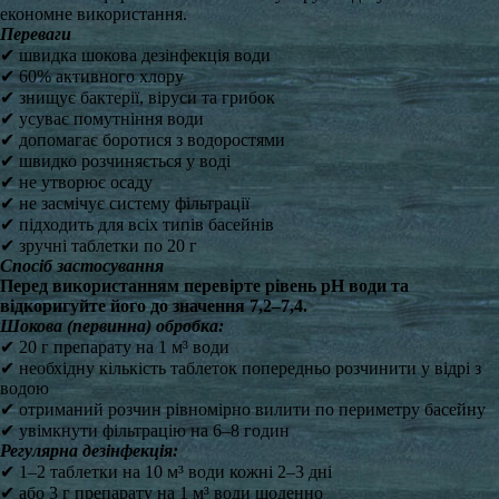
економне використання.
Переваги
✔ швидка шокова дезінфекція води
✔ 60% активного хлору
✔ знищує бактерії, віруси та грибок
✔ усуває помутніння води
✔ допомагає боротися з водоростями
✔ швидко розчиняється у воді
✔ не утворює осаду
✔ не засмічує систему фільтрації
✔ підходить для всіх типів басейнів
✔ зручні таблетки по 20 г
Спосіб застосування
Перед використанням перевірте рівень pH води та
відкоригуйте його до значення 7,2–7,4.
Шокова (первинна) обробка:
✔ 20 г препарату на 1 м³ води
✔ необхідну кількість таблеток попередньо розчинити у відрі з
водою
✔ отриманий розчин рівномірно вилити по периметру басейну
✔ увімкнути фільтрацію на 6–8 годин
Регулярна дезінфекція:
✔ 1–2 таблетки на 10 м³ води кожні 2–3 дні
✔ або 3 г препарату на 1 м³ води щоденно