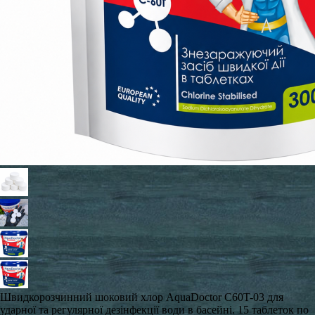
Швидкорозчинний шоковий хлор AquaDoctor C60T-03 для
ударної та регулярної дезінфекції води в басейні. 15 таблеток по