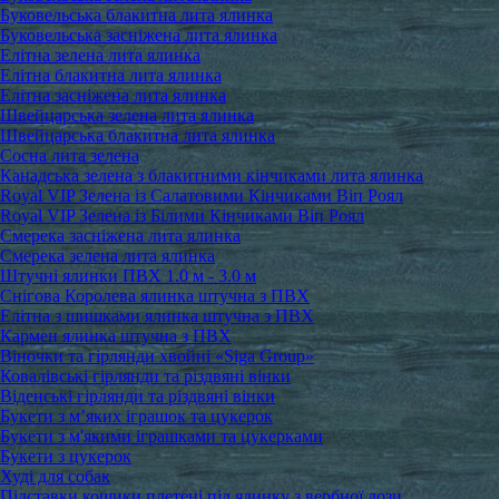
Буковельська блакитна лита ялинка
Буковельська засніжена лита ялинка
Елітна зелена лита ялинка
Елітна блакитна лита ялинка
Елітна засніжена лита ялинка
Швейцарська зелена лита ялинка
Швейцарська блакитна лита ялинка
Сосна лита зелена
Канадська зелена з блакитними кінчиками лита ялинка
Royal VIP Зелена із Салатовими Кінчиками Віп Роял
Royal VIP Зелена із Білими Кінчиками Віп Роял
Смерека засніжена лита ялинка
Смерека зелена лита ялинка
Штучні ялинки ПВХ 1.0 м - 3.0 м
Снігова Королева ялинка штучна з ПВХ
Елітна з шишками ялинка штучна з ПВХ
Кармен ялинка штучна з ПВХ
Віночки та гірлянди хвойні «Siga Group»
Ковалівські гірлянди та різдвяні вінки
Віденські гірлянди та різдвяні вінки
Букети з м’яких іграшок та цукерок
Букети з м'якими іграшками та цукерками
Букети з цукерок
Худі для собак
Підставки кошики плетені під ялинку з вербної лози