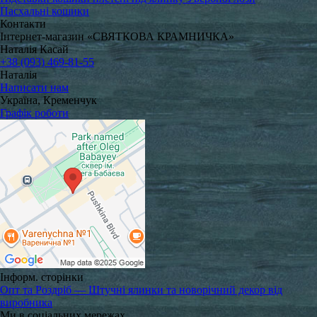
Пасхальні кошики
Контакти
Інтернет-магазин «СВЯТКОВА КРАМНИЧКА»
Наталія Касай
+38 (093) 469-81-55
Наталія
Написати нам
Україна, Кременчук
Графік роботи
Інформ. сторінки
Опт та Роздріб — Штучні ялинки та новорічний декор від
виробника
Ми в соціальних мережах