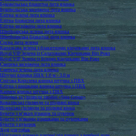
Буковельська блакитна лита ялинка
Буковельська засніжена лита ялинка
Елітна зелена лита ялинка
Елітна блакитна лита ялинка
Елітна засніжена лита ялинка
Швейцарська зелена лита ялинка
Швейцарська блакитна лита ялинка
Сосна лита зелена
Канадська зелена з блакитними кінчиками лита ялинка
Royal VIP Зелена із Салатовими Кінчиками Віп Роял
Royal VIP Зелена із Білими Кінчиками Віп Роял
Смерека засніжена лита ялинка
Смерека зелена лита ялинка
Штучні ялинки ПВХ 1.0 м - 3.0 м
Снігова Королева ялинка штучна з ПВХ
Елітна з шишками ялинка штучна з ПВХ
Кармен ялинка штучна з ПВХ
Віночки та гірлянди хвойні «Siga Group»
Ковалівські гірлянди та різдвяні вінки
Віденські гірлянди та різдвяні вінки
Букети з м’яких іграшок та цукерок
Букети з м'якими іграшками та цукерками
Букети з цукерок
Худі для собак
Підставки кошики плетені під ялинку з вербної лози