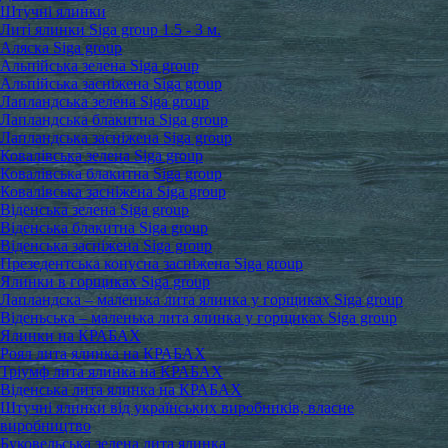
Штучні ялинки
Литі ялинки Siga group 1.5 - 3 м.
Аляска Siga group
Альпійська зелена Siga group
Альпійська засніжена Siga group
Лапландська зелена Siga group
Лапландська блакитна Siga group
Лапландська засніжена Siga group
Ковалівська зелена Siga group
Ковалівська блакитна Siga group
Ковалівська засніжена Siga group
Віденська зелена Siga group
Віденська блакитна Siga group
Віденська засніжена Siga group
Презедентська конусна засніжена Siga group
Ялинки в горщиках Siga group
Лапландска – маленька лита ялинка у горщиках Siga group
Віденьська – маленька лита ялинка у горщиках Siga group
Ялинки на КРАБАХ
Роял лита ялинка на КРАБАХ
Тріумф лита ялинка на КРАБАХ
Віденська лита ялинка на КРАБАХ
Штучні ялинки від українських виробників, власне
виробництво
Буковельська зелена лита ялинка