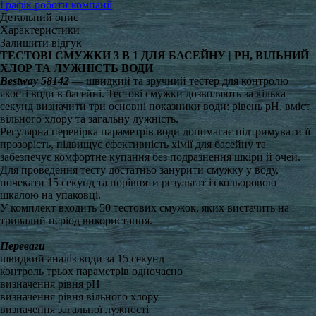
Графік роботи компанії
Детальний опис
Характеристики
Залишити відгук
ТЕСТОВІ СМУЖКИ 3 В 1 ДЛЯ БАСЕЙНУ | PH, ВІЛЬНИЙ
ХЛОР ТА ЛУЖНІСТЬ ВОДИ
Bestway 58142
— швидкий та зручний тестер для контролю
якості води в басейні. Тестові смужки дозволяють за кілька
секунд визначити три основні показники води: рівень pH, вміст
вільного хлору та загальну лужність.
Регулярна перевірка параметрів води допомагає підтримувати її
прозорість, підвищує ефективність хімії для басейну та
забезпечує комфортне купання без подразнення шкіри й очей.
Для проведення тесту достатньо занурити смужку у воду,
почекати 15 секунд та порівняти результат із кольоровою
шкалою на упаковці.
У комплект входить 50 тестових смужок, яких вистачить на
тривалий період використання.
Переваги
швидкий аналіз води за 15 секунд
контроль трьох параметрів одночасно
визначення рівня pH
визначення рівня вільного хлору
визначення загальної лужності