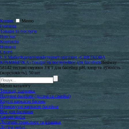
Кошик
Меню
Головна
Товари та послуги
Про нас
Контакти
Новини
Статті
UA Market
Кременчук
Інтернет-магазин «СВЯТКОВА
КРАМНИЧКА»
Товари та послуги
Все для басейнів
Bestway
58142 тестові смужки 3 в 1 для басейну pH, хлор та лужність
(жорстокість), 50 шт
Меню
каталогу
Теплиці, парники
Надувні басейни (дитячі та сімейні)
Круглі каркасні басени
Прямокутні каркасні басейни
Все для басейнів
Садові меблі
Дитячий транспорт та іграшки
Дитячі меблі