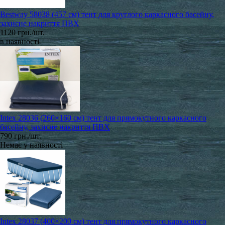
Bestway 58038 (457 см) тент для круглого каркасного басейну,
захисне накриття ПВХ
1120 грн./шт.
в наявності
Intex 28036 (260×160 см) тент для прямокутного каркасного
басейну, захисне накриття ПВХ
790 грн./шт.
Немає у наявності
Intex 28037 (400×200 см) тент для прямокутного каркасного