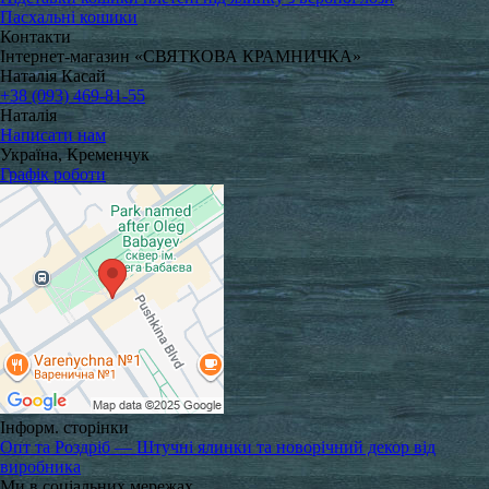
Пасхальні кошики
Контакти
Інтернет-магазин «СВЯТКОВА КРАМНИЧКА»
Наталія Касай
+38 (093) 469-81-55
Наталія
Написати нам
Україна, Кременчук
Графік роботи
Інформ. сторінки
Опт та Роздріб — Штучні ялинки та новорічний декор від
виробника
Ми в соціальних мережах