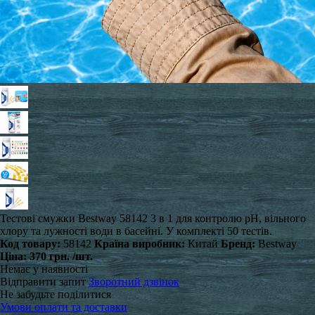
Тестові смужки Bestway 58142 3 в 1 для контролю pH, вільного
хлору та лужності води в басейні. У комплекті 50 тестів.
Код товару:
58142
Країна виробник:
Китай
Бренд:
Bestway
Ціна:
370 грн.
/шт.
Немає у наявності
Відправити запит
Зворотний дзвінок
Не забудьте поділитися
Умови оплати та доставки