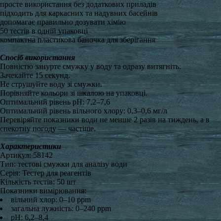
просте використання без додаткових приладів
підходить для каркасних та надувних басейнів
допомагає правильно дозувати хімію
50 тестів в одній упаковці
компактна пластикова баночка для зберігання
Спосіб використання
Повністю занурте смужку у воду та одразу витягніть.
Зачекайте 15 секунд.
Не струшуйте воду зі смужки.
Порівняйте кольори зі шкалою на упаковці.
Оптимальний рівень pH: 7,2–7,6
Оптимальний рівень вільного хлору: 0,3–0,6 мг/л
Перевіряйте показники води не менше 2 разів на тиждень, а в
спекотну погоду — частіше.
Характеристики
Артикул: 58142
Тип: тестові смужки для аналізу води
Серія: Тестер для реагентів
Кількість тестів: 50 шт
Показники вимірювання:
вільний хлор: 0–10 ppm
загальна лужність: 0–240 ppm
pH: 6,2–8,4