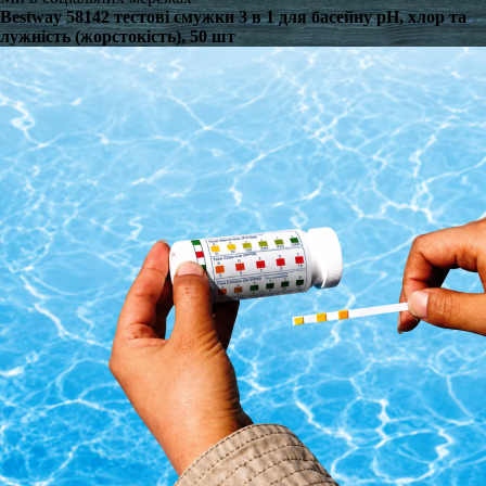
Bestway 58142 тестові смужки 3 в 1 для басейну pH, хлор та
лужність (жорстокість), 50 шт