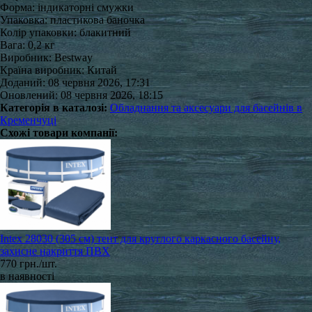
Форма: індикаторні смужки
Упаковка: пластикова баночка
Колір упаковки: блакитний
Вага: 0,2 кг
Виробник: Bestway
Країна виробник: Китай
Доданий: 08 червня 2026, 17:31
Оновлений: 08 червня 2026, 18:15
Категорія в каталозі:
Обладнання та аксесуари для басейнів в
Кременчуці
Схожі товари компанії:
Intex 28030 (305 см) тент для круглого каркасного басейну,
захисне накриття ПВХ
770 грн./шт.
в наявності