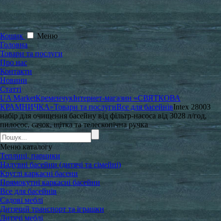
Кошик
Меню
Головна
Товари та послуги
Про нас
Контакти
Новини
Статті
UA Market
Кременчук
Інтернет-магазин «СВЯТКОВА
КРАМНИЧКА»
Товари та послуги
Все для басейнів
Intex 28003
набір для очищення басейну від фільтр-насоса від 3028 л/год,
пилосос, сачок, щітка та телескопічна ручка
Меню
каталогу
Теплиці, парники
Надувні басейни (дитячі та сімейні)
Круглі каркасні басени
Прямокутні каркасні басейни
Все для басейнів
Садові меблі
Дитячий транспорт та іграшки
Дитячі меблі