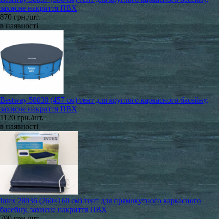
захисне накриття ПВХ
870 грн./шт.
в наявності
Bestway 58038 (457 см) тент для круглого каркасного басейну,
захисне накриття ПВХ
1120 грн./шт.
в наявності
Intex 28036 (260×160 см) тент для прямокутного каркасного
басейну, захисне накриття ПВХ
790 грн./шт.