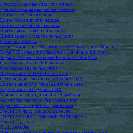
Буковельська блакитна лита ялинка
Буковельська засніжена лита ялинка
Елітна зелена лита ялинка
Елітна блакитна лита ялинка
Елітна засніжена лита ялинка
Швейцарська зелена лита ялинка
Швейцарська блакитна лита ялинка
Сосна лита зелена
Канадська зелена з блакитними кінчиками лита ялинка
Royal VIP Зелена із Салатовими Кінчиками Віп Роял
Royal VIP Зелена із Білими Кінчиками Віп Роял
Смерека засніжена лита ялинка
Смерека зелена лита ялинка
Штучні ялинки ПВХ 1.0 м - 3.0 м
Снігова Королева ялинка штучна з ПВХ
Елітна з шишками ялинка штучна з ПВХ
Кармен ялинка штучна з ПВХ
Віночки та гірлянди хвойні «Siga Group»
Ковалівські гірлянди та різдвяні вінки
Віденські гірлянди та різдвяні вінки
Букети з м’яких іграшок та цукерок
Букети з м'якими іграшками та цукерками
Букети з цукерок
Худі для собак
Підставки кошики плетені під ялинку з вербної лози