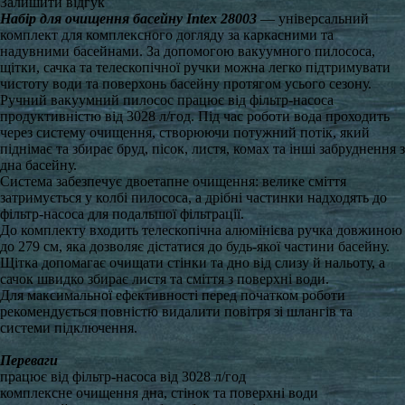
Залишити відгук
Набір для очищення басейну Intex 28003
— універсальний
комплект для комплексного догляду за каркасними та
надувними басейнами. За допомогою вакуумного пилососа,
щітки, сачка та телескопічної ручки можна легко підтримувати
чистоту води та поверхонь басейну протягом усього сезону.
Ручний вакуумний пилосос працює від фільтр-насоса
продуктивністю від 3028 л/год. Під час роботи вода проходить
через систему очищення, створюючи потужний потік, який
піднімає та збирає бруд, пісок, листя, комах та інші забруднення з
дна басейну.
Система забезпечує двоетапне очищення: велике сміття
затримується у колбі пилососа, а дрібні частинки надходять до
фільтр-насоса для подальшої фільтрації.
До комплекту входить телескопічна алюмінієва ручка довжиною
до 279 см, яка дозволяє дістатися до будь-якої частини басейну.
Щітка допомагає очищати стінки та дно від слизу й нальоту, а
сачок швидко збирає листя та сміття з поверхні води.
Для максимальної ефективності перед початком роботи
рекомендується повністю видалити повітря зі шлангів та
системи підключення.
Переваги
працює від фільтр-насоса від 3028 л/год
комплексне очищення дна, стінок та поверхні води