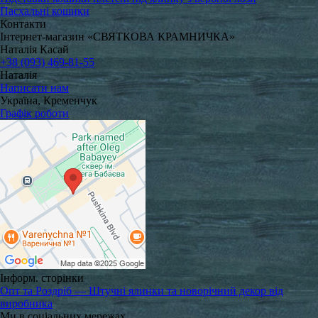
Пасхальні кошики
Контакти
Інтернет-магазин «СВЯТКОВА КРАМНИЧКА»
Наталія Касай
+38 (093) 469-81-55
Наталія
Написати нам
Україна, Кременчук
Графік роботи
Інформ. сторінки
Опт та Роздріб — Штучні ялинки та новорічний декор від
виробника
Ми в соціальних мережах