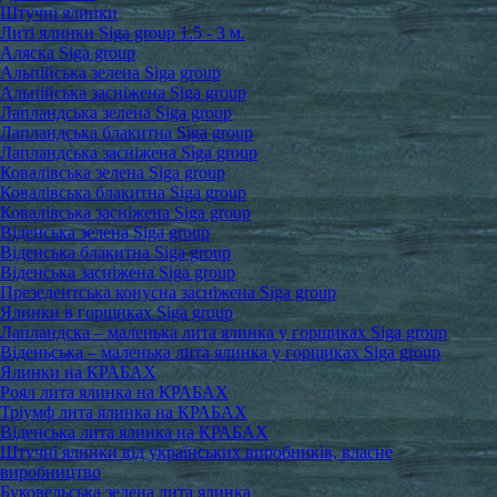
Штучні ялинки
Литі ялинки Siga group 1.5 - 3 м.
Аляска Siga group
Альпійська зелена Siga group
Альпійська засніжена Siga group
Лапландська зелена Siga group
Лапландська блакитна Siga group
Лапландська засніжена Siga group
Ковалівська зелена Siga group
Ковалівська блакитна Siga group
Ковалівська засніжена Siga group
Віденська зелена Siga group
Віденська блакитна Siga group
Віденська засніжена Siga group
Презедентська конусна засніжена Siga group
Ялинки в горщиках Siga group
Лапландска – маленька лита ялинка у горщиках Siga group
Віденьська – маленька лита ялинка у горщиках Siga group
Ялинки на КРАБАХ
Роял лита ялинка на КРАБАХ
Тріумф лита ялинка на КРАБАХ
Віденська лита ялинка на КРАБАХ
Штучні ялинки від українських виробників, власне
виробництво
Буковельська зелена лита ялинка