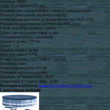
Артикул: 28003
Серія: Pool Maintenance Kit
Призначення: очищення дна, стінок та поверхні води
Пилосос: вакуумний, від фільтр-насоса
Необхідна продуктивність фільтр-насоса: від 3028 л/год
Реальна продуктивність системи: від 2085 л/год
Сачок: для збору великого сміття
Щітка: для очищення стінок та дна
Телескопічна ручка: алюмінієва
Довжина ручки: 279 см
Шланг: 7 м
Діаметр шланга: 38 мм
Вага комплекту: 3,7 кг
Розмір упаковки: 113,5 × 30,5 × 13,5 см
Виробник: Intex
Країна виробництва: Китай
Упаковка: картонна коробка
Доданий: 02 червня 2026, 18:47
Оновлений: 02 червня 2026, 20:09
Категорія в каталозі:
Каркасні басейни в Кременчуці
Схожі товари компанії: