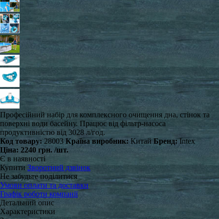
Професійний набір для комплексного очищення дна, стінок та
поверхні води басейну. Працює від фільтр-насоса
продуктивністю від 3028 л/год.
Код товару:
28003
Країна виробник:
Китай
Бренд:
Intex
Ціна:
2240 грн.
/шт.
Є в наявності
Купити
Зворотний дзвінок
Не забудьте поділитися
Умови оплати та доставки
Графік роботи компанії
Детальний опис
Характеристики