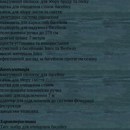
вакуумний пилосос для збору бруду та піску
щітка для очищення стінок басейну
сачок для збору листя та сміття
двоетапна система очищення
підходить для каркасних басейнів
підходить для надувних басейнів
телескопічна ручка до 279 см
довгий шланг 7 метрів
проста установка та використання
сумісний з басейнами Intex та Bestway
якісні матеріали Intex
ефективний догляд за басейном протягом сезону
Комплектація
вакуумний пилосос для басейну
сачок для збору сміття
щітка для очищення стінок
телескопічна алюмінієва ручка
шланг для підключення 7 м
адаптер для підключення до системи фільтрації
інструкція
заводська упаковка
Характеристики
Тип: набір для очищення басейну