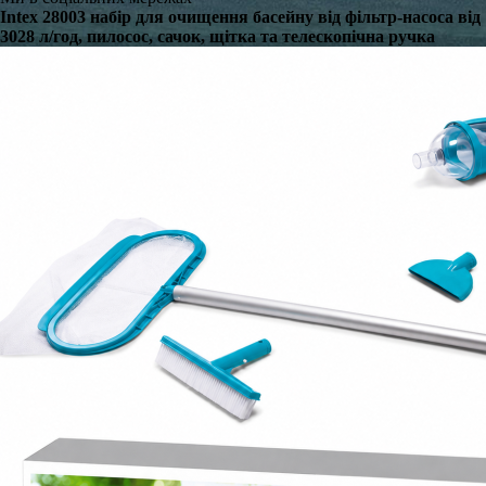
Intex 28003 набір для очищення басейну від фільтр-насоса від
3028 л/год, пилосос, сачок, щітка та телескопічна ручка