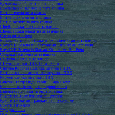
Буковельська блакитна лита ялинка
Буковельська засніжена лита ялинка
Елітна зелена лита ялинка
Елітна блакитна лита ялинка
Елітна засніжена лита ялинка
Швейцарська зелена лита ялинка
Швейцарська блакитна лита ялинка
Сосна лита зелена
Канадська зелена з блакитними кінчиками лита ялинка
Royal VIP Зелена із Салатовими Кінчиками Віп Роял
Royal VIP Зелена із Білими Кінчиками Віп Роял
Смерека засніжена лита ялинка
Смерека зелена лита ялинка
Штучні ялинки ПВХ 1.0 м - 3.0 м
Снігова Королева ялинка штучна з ПВХ
Елітна з шишками ялинка штучна з ПВХ
Кармен ялинка штучна з ПВХ
Віночки та гірлянди хвойні «Siga Group»
Ковалівські гірлянди та різдвяні вінки
Віденські гірлянди та різдвяні вінки
Букети з м’яких іграшок та цукерок
Букети з м'якими іграшками та цукерками
Букети з цукерок
Худі для собак
Підставки кошики плетені під ялинку з вербної лози