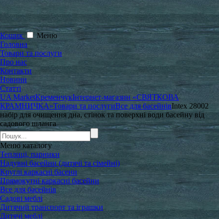
Кошик
Меню
Головна
Товари та послуги
Про нас
Контакти
Новини
Статті
UA Market
Кременчук
Інтернет-магазин «СВЯТКОВА
КРАМНИЧКА»
Товари та послуги
Все для басейнів
Intex 28002
набір для очищення дна, стінок та поверхні води басейну від
садового шланга
Меню
каталогу
Теплиці, парники
Надувні басейни (дитячі та сімейні)
Круглі каркасні басени
Прямокутні каркасні басейни
Все для басейнів
Садові меблі
Дитячий транспорт та іграшки
Дитячі меблі