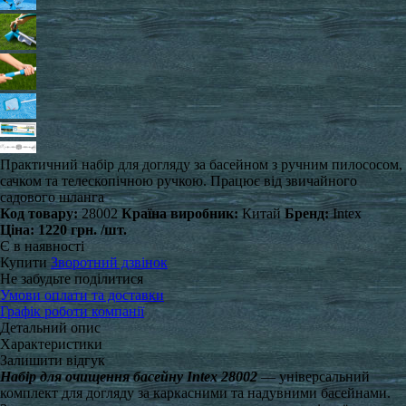
Практичний набір для догляду за басейном з ручним пилососом,
сачком та телескопічною ручкою. Працює від звичайного
садового шланга
Код товару:
28002
Країна виробник:
Китай
Бренд:
Intex
Ціна:
1220 грн.
/шт.
Є в наявності
Купити
Зворотний дзвінок
Не забудьте поділитися
Умови оплати та доставки
Графік роботи компанії
Детальний опис
Характеристики
Залишити відгук
Набір для очищення басейну Intex 28002
— універсальний
комплект для догляду за каркасними та надувними басейнами.