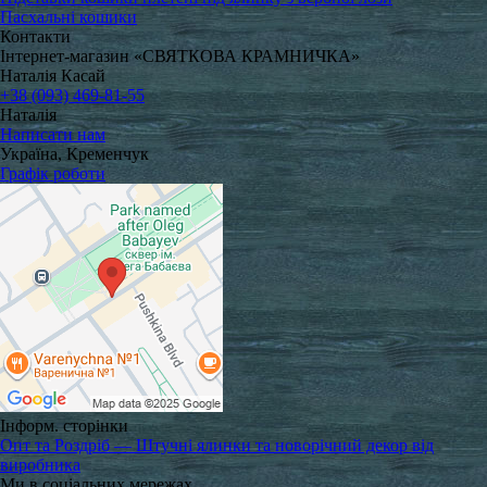
Пасхальні кошики
Контакти
Інтернет-магазин «СВЯТКОВА КРАМНИЧКА»
Наталія Касай
+38 (093) 469-81-55
Наталія
Написати нам
Україна, Кременчук
Графік роботи
Інформ. сторінки
Опт та Роздріб — Штучні ялинки та новорічний декор від
виробника
Ми в соціальних мережах