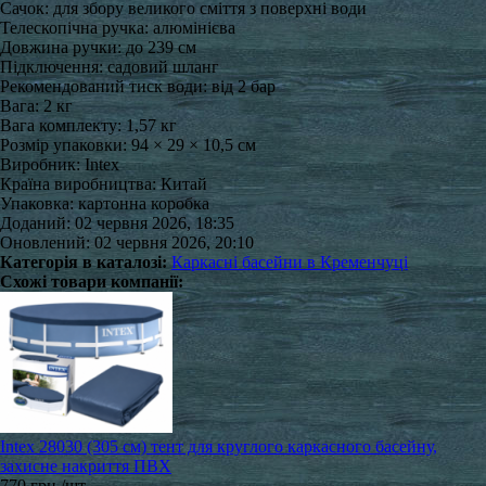
Сачок: для збору великого сміття з поверхні води
Телескопічна ручка: алюмінієва
Довжина ручки: до 239 см
Підключення: садовий шланг
Рекомендований тиск води: від 2 бар
Вага: 2 кг
Вага комплекту: 1,57 кг
Розмір упаковки: 94 × 29 × 10,5 см
Виробник: Intex
Країна виробництва: Китай
Упаковка: картонна коробка
Доданий: 02 червня 2026, 18:35
Оновлений: 02 червня 2026, 20:10
Категорія в каталозі:
Каркасні басейни в Кременчуці
Схожі товари компанії:
Intex 28030 (305 см) тент для круглого каркасного басейну,
захисне накриття ПВХ
770 грн./шт.