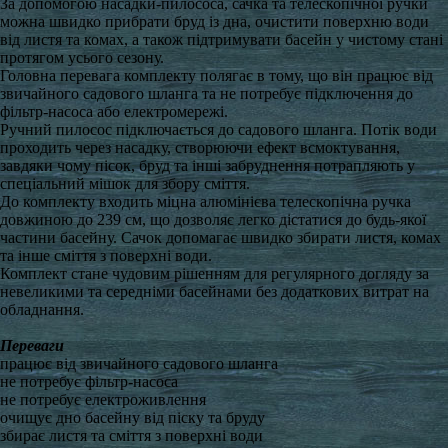
За допомогою насадки-пилососа, сачка та телескопічної ручки
можна швидко прибрати бруд із дна, очистити поверхню води
від листя та комах, а також підтримувати басейн у чистому стані
протягом усього сезону.
Головна перевага комплекту полягає в тому, що він працює від
звичайного садового шланга та не потребує підключення до
фільтр-насоса або електромережі.
Ручний пилосос підключається до садового шланга. Потік води
проходить через насадку, створюючи ефект всмоктування,
завдяки чому пісок, бруд та інші забруднення потрапляють у
спеціальний мішок для збору сміття.
До комплекту входить міцна алюмінієва телескопічна ручка
довжиною до 239 см, що дозволяє легко дістатися до будь-якої
частини басейну. Сачок допомагає швидко збирати листя, комах
та інше сміття з поверхні води.
Комплект стане чудовим рішенням для регулярного догляду за
невеликими та середніми басейнами без додаткових витрат на
обладнання.
Переваги
працює від звичайного садового шланга
не потребує фільтр-насоса
не потребує електроживлення
очищує дно басейну від піску та бруду
збирає листя та сміття з поверхні води