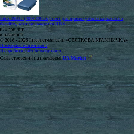
Intex 28037 (400×200 см) тент для прямокутного каркасного
басейну, захисне накриття ПВХ
870 грн./шт.
в наявності
© 2018 - 2026 Інтернет-магазин «СВЯТКОВА КРАМНИЧКА»
Поскаржитися на зміст
Як зробити сайт безкоштовно
Сайт створений на платформі
UA Market