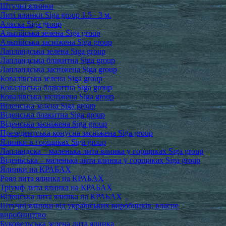
Штучні ялинки
Литі ялинки Siga group 1.5 - 3 м.
Аляска Siga group
Альпійська зелена Siga group
Альпійська засніжена Siga group
Лапландська зелена Siga group
Лапландська блакитна Siga group
Лапландська засніжена Siga group
Ковалівська зелена Siga group
Ковалівська блакитна Siga group
Ковалівська засніжена Siga group
Віденська зелена Siga group
Віденська блакитна Siga group
Віденська засніжена Siga group
Презедентська конусна засніжена Siga group
Ялинки в горщиках Siga group
Лапландска – маленька лита ялинка у горщиках Siga group
Віденьська – маленька лита ялинка у горщиках Siga group
Ялинки на КРАБАХ
Роял лита ялинка на КРАБАХ
Тріумф лита ялинка на КРАБАХ
Віденська лита ялинка на КРАБАХ
Штучні ялинки від українських виробників, власне
виробництво
Буковельська зелена лита ялинка