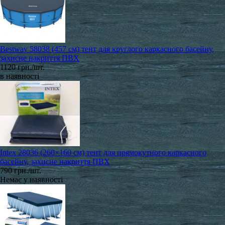
Bestway 58038 (457 см) тент для круглого каркасного басейну,
захисне накриття ПВХ
1120 грн./шт.
в наявності
Intex 28036 (260×160 см) тент для прямокутного каркасного
басейну, захисне накриття ПВХ
790 грн./шт.
Немає у наявності