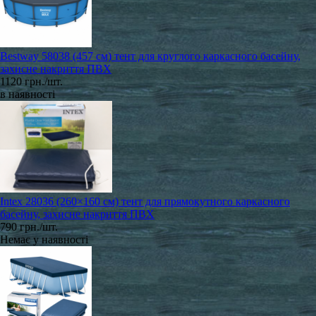
Bestway 58038 (457 см) тент для круглого каркасного басейну,
захисне накриття ПВХ
1120 грн./шт.
в наявності
Intex 28036 (260×160 см) тент для прямокутного каркасного
басейну, захисне накриття ПВХ
790 грн./шт.
Немає у наявності