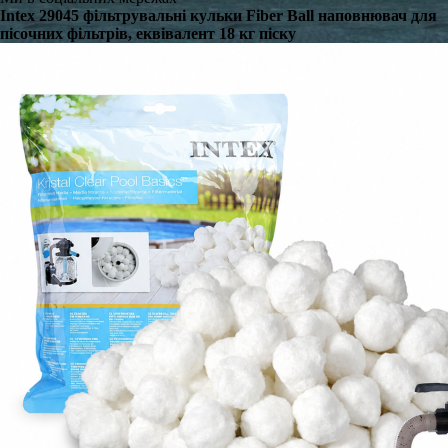
Intex 29045 фільтрувальні кульки Fiber Ball наповнювач для
пісочних фільтрів, еквівалент 18 кг піску