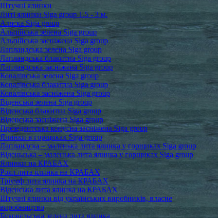
Штучні ялинки
Литі ялинки Siga group 1.5 - 3 м.
Аляска Siga group
Альпійська зелена Siga group
Альпійська засніжена Siga group
Лапландська зелена Siga group
Лапландська блакитна Siga group
Лапландська засніжена Siga group
Ковалівська зелена Siga group
Ковалівська блакитна Siga group
Ковалівська засніжена Siga group
Віденська зелена Siga group
Віденська блакитна Siga group
Віденська засніжена Siga group
Презедентська конусна засніжена Siga group
Ялинки в горщиках Siga group
Лапландска – маленька лита ялинка у горщиках Siga group
Віденьська – маленька лита ялинка у горщиках Siga group
Ялинки на КРАБАХ
Роял лита ялинка на КРАБАХ
Тріумф лита ялинка на КРАБАХ
Віденська лита ялинка на КРАБАХ
Штучні ялинки від українських виробників, власне
виробництво
Буковельська зелена лита ялинка