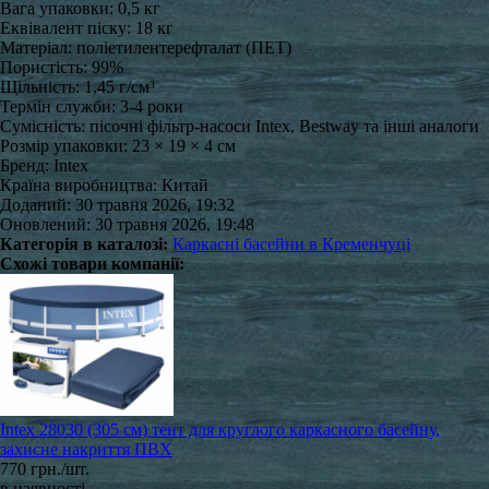
Вага упаковки: 0,5 кг
Еквівалент піску: 18 кг
Матеріал: поліетилентерефталат (ПЕТ)
Пористість: 99%
Щільність: 1,45 г/см³
Термін служби: 3-4 роки
Сумісність: пісочні фільтр-насоси Intex, Bestway та інші аналоги
Розмір упаковки: 23 × 19 × 4 см
Бренд: Intex
Країна виробництва: Китай
Доданий: 30 травня 2026, 19:32
Оновлений: 30 травня 2026, 19:48
Категорія в каталозі:
Каркасні басейни в Кременчуці
Схожі товари компанії:
Intex 28030 (305 см) тент для круглого каркасного басейну,
захисне накриття ПВХ
770 грн./шт.
в наявності