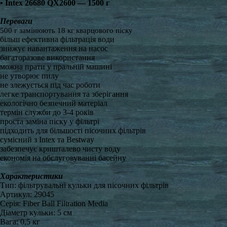
• Intex 26680 QX2600 — 1500 г
Переваги
500 г замінюють 18 кг кварцового піску
більш ефективна фільтрація води
знижує навантаження на насос
багаторазове використання
можна прати у пральній машині
не утворює пилу
не злежується під час роботи
легке транспортування та зберігання
екологічно безпечний матеріал
термін служби до 3-4 років
проста заміна піску у фільтрі
підходить для більшості пісочних фільтрів
сумісний з Intex та Bestway
забезпечує кришталево чисту воду
економія на обслуговуванні басейну
Характеристики
Тип: фільтрувальні кульки для пісочних фільтрів
Артикул: 29045
Серія: Fiber Ball Filtration Media
Діаметр кульки: 5 см
Вага: 0,5 кг