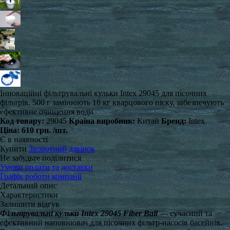
Інноваційні фільтрувальні кульки Intex 29045 для пісочних
фільтрів. 500 г замінюють 18 кг кварцового піску, забезпечують
ефективне очищення води
Код товару:
29045
Країна виробник:
Китай
Бренд:
Intex
Ціна:
610 грн.
/шт.
Є в наявності
Купити
Зворотний дзвінок
Не забудьте поділитися
Умови оплати та доставки
Графік роботи компанії
Детальний опис
Характеристики
Залишити відгук
Фільтрувальні кульки Intex 29045 Fiber Ball
— сучасний та
ефективний наповнювач для пісочних фільтр-насосів басейнів.