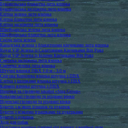
Буковельська блакитна лита ялинка
Буковельська засніжена лита ялинка
Елітна зелена лита ялинка
Елітна блакитна лита ялинка
Елітна засніжена лита ялинка
Швейцарська зелена лита ялинка
Швейцарська блакитна лита ялинка
Сосна лита зелена
Канадська зелена з блакитними кінчиками лита ялинка
Royal VIP Зелена із Салатовими Кінчиками Віп Роял
Royal VIP Зелена із Білими Кінчиками Віп Роял
Смерека засніжена лита ялинка
Смерека зелена лита ялинка
Штучні ялинки ПВХ 1.0 м - 3.0 м
Снігова Королева ялинка штучна з ПВХ
Елітна з шишками ялинка штучна з ПВХ
Кармен ялинка штучна з ПВХ
Віночки та гірлянди хвойні «Siga Group»
Ковалівські гірлянди та різдвяні вінки
Віденські гірлянди та різдвяні вінки
Букети з м’яких іграшок та цукерок
Букети з м'якими іграшками та цукерками
Букети з цукерок
Худі для собак
Підставки кошики плетені під ялинку з вербної лози