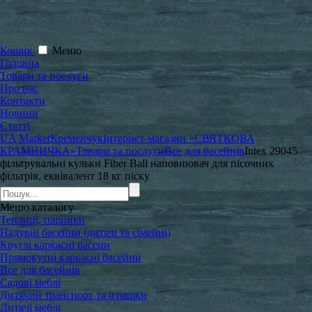
Кошик
Меню
Головна
Товари та послуги
Про нас
Контакти
Новини
Статті
UA Market
Кременчук
Інтернет-магазин «СВЯТКОВА
КРАМНИЧКА»
Товари та послуги
Все для басейнів
Intex 29045
фільтрувальні кульки Fiber Ball наповнювач для пісочних
фільтрів, еквівалент 18 кг піску
Меню
каталогу
Теплиці, парники
Надувні басейни (дитячі та сімейні)
Круглі каркасні басени
Прямокутні каркасні басейни
Все для басейнів
Садові меблі
Дитячий транспорт та іграшки
Дитячі меблі