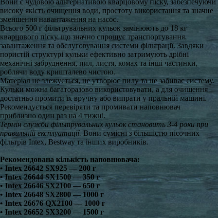
Вони є чудовою альтернативою кварцовому піску, забезпечуючи
високу якість очищення води, простоту використання та значне
зменшення навантаження на насос.
Всього 500 г фільтрувальних кульок замінюють до 18 кг
кварцового піску, що значно спрощує транспортування,
завантаження та обслуговування системи фільтрації. Завдяки
пористій структурі кульки ефективно затримують дрібні
механічні забруднення, пил, листя, комах та інші частинки,
роблячи воду кришталево чистою.
Матеріал не злежується, не утворює пилу та не забиває систему.
Кульки можна багаторазово використовувати, а для очищення
достатньо промити їх вручну або випрати у пральній машині.
Рекомендується перевіряти та промивати наповнювач
приблизно один раз на 4 тижні.
Термін служби фільтрувальних кульок становить 3-4 роки при
правильній експлуатації.
Вони сумісні з більшістю пісочних
фільтрів Intex, Bestway та інших виробників.
Рекомендована кількість наповнювача:
• Intex 26642 SX925 — 200 г
• Intex 26644 SX1500 — 350 г
• Intex 26646 SX2100 — 650 г
• Intex 26648 SX2800 — 1000 г
• Intex 26676 QX2100 — 1000 г
• Intex 26652 SX3200 — 1500 г