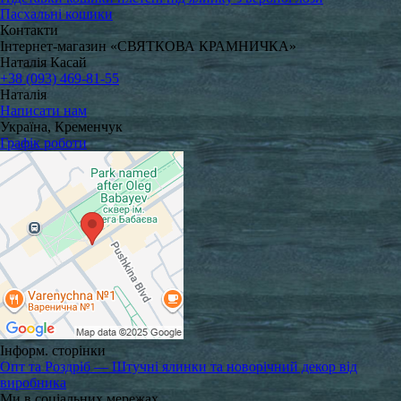
Пасхальні кошики
Контакти
Інтернет-магазин «СВЯТКОВА КРАМНИЧКА»
Наталія Касай
+38 (093) 469-81-55
Наталія
Написати нам
Україна, Кременчук
Графік роботи
Інформ. сторінки
Опт та Роздріб — Штучні ялинки та новорічний декор від
виробника
Ми в соціальних мережах