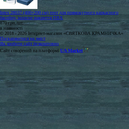
Intex 28037 (400×200 см) тент для прямокутного каркасного
басейну, захисне накриття ПВХ
870 грн./шт.
в наявності
© 2018 - 2026 Інтернет-магазин «СВЯТКОВА КРАМНИЧКА»
Поскаржитися на зміст
Як зробити сайт безкоштовно
Сайт створений на платформі
UA Market