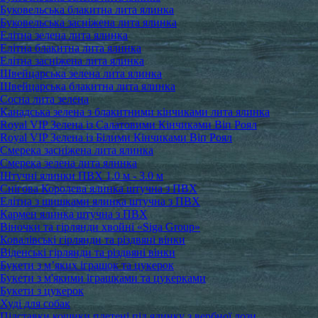
Буковельська блакитна лита ялинка
Буковельська засніжена лита ялинка
Елітна зелена лита ялинка
Елітна блакитна лита ялинка
Елітна засніжена лита ялинка
Швейцарська зелена лита ялинка
Швейцарська блакитна лита ялинка
Сосна лита зелена
Канадська зелена з блакитними кінчиками лита ялинка
Royal VIP Зелена із Салатовими Кінчиками Віп Роял
Royal VIP Зелена із Білими Кінчиками Віп Роял
Смерека засніжена лита ялинка
Смерека зелена лита ялинка
Штучні ялинки ПВХ 1.0 м - 3.0 м
Снігова Королева ялинка штучна з ПВХ
Елітна з шишками ялинка штучна з ПВХ
Кармен ялинка штучна з ПВХ
Віночки та гірлянди хвойні «Siga Group»
Ковалівські гірлянди та різдвяні вінки
Віденські гірлянди та різдвяні вінки
Букети з м’яких іграшок та цукерок
Букети з м'якими іграшками та цукерками
Букети з цукерок
Худі для собак
Підставки кошики плетені під ялинку з вербної лози