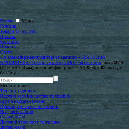
Кошик
Меню
Головна
Товари та послуги
Про нас
Контакти
Новини
Статті
UA Market
Кременчук
Інтернет-магазин «СВЯТКОВА
КРАМНИЧКА»
Товари та послуги
Все для басейнів
Intex 26648
(Діаметр 360 мм) пісочний фільтр-насос SX2800, 8000 л/год для
басейну
Меню
каталогу
Теплиці, парники
Надувні басейни (дитячі та сімейні)
Круглі каркасні басени
Прямокутні каркасні басейни
Все для басейнів
Садові меблі
Дитячий транспорт та іграшки
Дитячі меблі