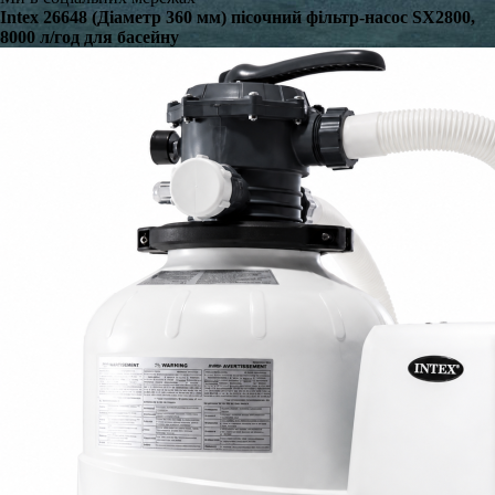
Intex 26648 (Діаметр 360 мм) пісочний фільтр-насос SX2800,
8000 л/год для басейну