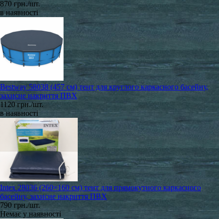
870 грн./шт.
в наявності
Bestway 58038 (457 см) тент для круглого каркасного басейну,
захисне накриття ПВХ
1120 грн./шт.
в наявності
Intex 28036 (260×160 см) тент для прямокутного каркасного
басейну, захисне накриття ПВХ
790 грн./шт.
Немає у наявності