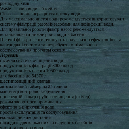
розподілу хімії
Waste — злив води з басейну
Closed — повне перекриття потоку води
Для максимально чистої води рекомендується використовувати
систему фільтрації разом із засобами для дезінфекції води.
Для правильної роботи фільтр-насос рекомендується
встановлювати нижче рівня води в басейні.
Пісочні фільтр-насоси очищують воду значно ефективніше за
картриджні системи та потребують мінімального
обслуговування протягом сезону.
Переваги
пісочна система очищення води
продуктивність фільтрації 8000 л/год
продуктивність насоса 10500 л/год
для басейнів до 54370 л
шестипозиційний клапан
автоматичний таймер на 24 години
манометр контролю забруднення
попередній фільтр грубого очищення (скімер)
режим зворотного промивання
ефективна циркуляція води
проста експлуатація та обслуговування
економічне використання
підходить для каркасних та надувних басейнів
чиста та прозора вода