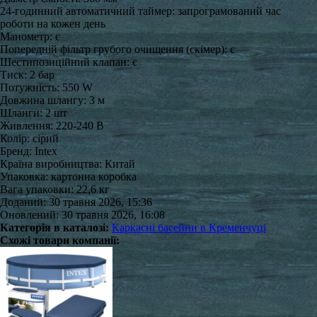
24-годинний автоматичний таймер: запрограмований час
роботи на кожен день
Манометр: є
Попередній фільтр грубого очищення (скімер): є
Шестипозиційний клапан: є
Тиск: 2 бар
Потужність: 550 W
Довжина шлангу: 3 м
Шланги: 2 шт
Живлення: 220-240 В
Колір: сірий
Бренд: Intex
Країна виробництва: Китай
Упаковка: картонна коробка
Вага упаковки: 22,6 кг
Доданий: 30 травня 2026, 15:36
Оновлений: 30 травня 2026, 16:08
Категорія в каталозі:
Каркасні басейни в Кременчуці
Схожі товари компанії: