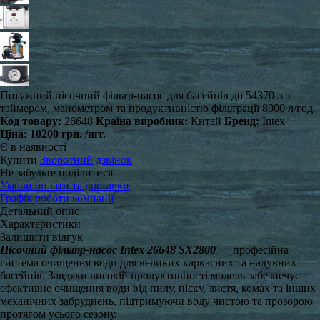
Потужний пісочний фільтр-насос для басейнів до 54370 л з
таймером, манометром та продуктивністю фільтрації 8000 л/год.
Код товару:
26648
Країна виробник:
Китай
Бренд:
Intex
Ціна:
10200 грн.
/шт.
Є в наявності
Купити
Зворотний дзвінок
Не забудьте поділитися
Умови оплати та доставки
Графік роботи компанії
Детальний опис
Характеристики
Залишити відгук
Пісочний фільтр-насос Intex 26648 SX2800
— професійна
система очищення води для великих каркасних та надувних
басейнів. Завдяки високій продуктивності модель забезпечує
ефективне очищення води від пилу, піску, листя, комах та інших
механічних забруднень, підтримуючи воду чистою та прозорою
протягом усього сезону.