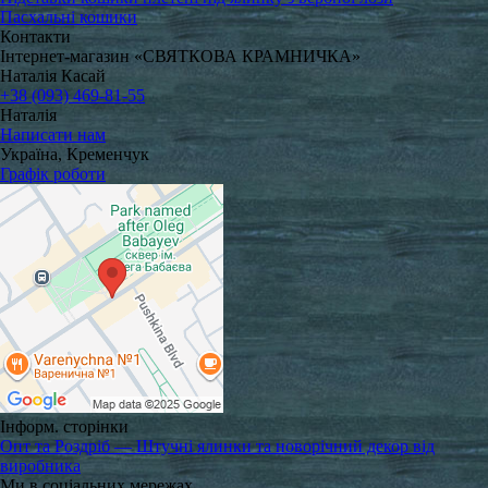
Пасхальні кошики
Контакти
Інтернет-магазин «СВЯТКОВА КРАМНИЧКА»
Наталія Касай
+38 (093) 469-81-55
Наталія
Написати нам
Україна, Кременчук
Графік роботи
Інформ. сторінки
Опт та Роздріб — Штучні ялинки та новорічний декор від
виробника
Ми в соціальних мережах