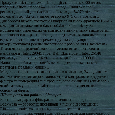
Продуктивність системи фільтрації становить 8000 л/год, а
продуктивність насоса — 10500 л/год. Фільтр-насос
рекомендований для басейнів об'ємом до 54370 літрів та
розмірами до 732 см у діаметрі або до 975 см у довжину.
Для роботи використовується кварцовий пісок фракцією 0,4-1,2
мм. Для завантаження в бак необхідно 35 кг піску. За
нормальних умов експлуатації повна заміна піску виконується
приблизно один раз на рік, а для підтримання максимальної
ефективності очищення рекомендується регулярно
використовувати режим зворотного промивання (Backwash).
Також як фільтруючий матеріал можна використовувати
наповнювач Intex 29045 Fiber Ball. Для моделі Intex 26648
рекомендована кількість становить приблизно 1000 г.
Наповнювач багаторазовий, легко промивається та може
пратися в пральній машині.
Модель оснащена шестипозиційним клапаном, 24-годинним
автоматичним таймером, манометром контролю забруднення
фільтра та попереднім фільтром грубого очищення (скімером),
який затримує велике сміття ще до потрапляння води в
основний фільтр.
Шість режимів роботи фільтра:
Filter — стандартна фільтрація та очищення води
Backwash — зворотне промивання піску від забруднень
Rinse — ополіскування піску після промивки
Recirculate — циркуляція води без фільтрації для рівномірного