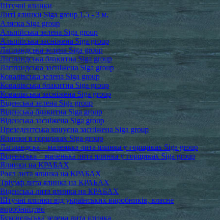
Штучні ялинки
Литі ялинки Siga group 1.5 - 3 м.
Аляска Siga group
Альпійська зелена Siga group
Альпійська засніжена Siga group
Лапландська зелена Siga group
Лапландська блакитна Siga group
Лапландська засніжена Siga group
Ковалівська зелена Siga group
Ковалівська блакитна Siga group
Ковалівська засніжена Siga group
Віденська зелена Siga group
Віденська блакитна Siga group
Віденська засніжена Siga group
Презедентська конусна засніжена Siga group
Ялинки в горщиках Siga group
Лапландска – маленька лита ялинка у горщиках Siga group
Віденьська – маленька лита ялинка у горщиках Siga group
Ялинки на КРАБАХ
Роял лита ялинка на КРАБАХ
Тріумф лита ялинка на КРАБАХ
Віденська лита ялинка на КРАБАХ
Штучні ялинки від українських виробників, власне
виробництво
Буковельська зелена лита ялинка