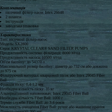
Комплектація
пісочний фільтр-насос Intex 26648
2 шланги
інструкція
заводська упаковка
Характеристики
Тип: пісочний фільтр-насос
Модель: SX2800
Серія: KRYSTAL CLEAR® SAND FILTER PUMPS
Продуктивність системи фільтрації: 8000 л/год
Продуктивність насоса: 10500 л/год
Об'єм басейну: до 54370 л
Максимальний розмір басейну: діаметр до 732 см або довжина
до 975 см
Фільтруючий матеріал: кварцовий пісок або Intex 29045 Fiber
Ball
Фракція піску: 0,4-1,2 мм
Необхідна кількість піску: 35 кг
Альтернативний наповнювач: Intex 29045 Fiber Ball
Необхідна кількість Fiber Ball: 1000 г
Термін служби Fiber Ball: до 3-4 років
Можливість очищення Fiber Ball: ручне або машинне прання
Діаметр ємності: 360 мм