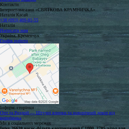
Контакти
Інтернет-магазин «СВЯТКОВА КРАМНИЧКА»
Наталія Касай
+38 (093) 469-81-55
Наталія
Написати нам
Україна, Кременчук
Графік роботи
Інформ. сторінки
Опт та Роздріб — Штучні ялинки та новорічний декор від
виробника
Ми в соціальних мережах
Intex 26638 насос-фільтр картриджний C1000, 3785 л/год для