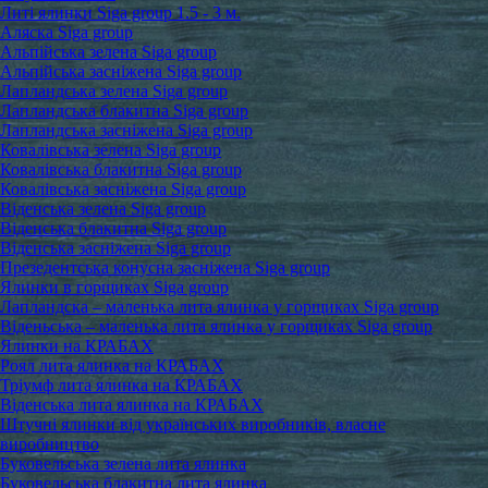
Литі ялинки Siga group 1.5 - 3 м.
Аляска Siga group
Альпійська зелена Siga group
Альпійська засніжена Siga group
Лапландська зелена Siga group
Лапландська блакитна Siga group
Лапландська засніжена Siga group
Ковалівська зелена Siga group
Ковалівська блакитна Siga group
Ковалівська засніжена Siga group
Віденська зелена Siga group
Віденська блакитна Siga group
Віденська засніжена Siga group
Презедентська конусна засніжена Siga group
Ялинки в горщиках Siga group
Лапландска – маленька лита ялинка у горщиках Siga group
Віденьська – маленька лита ялинка у горщиках Siga group
Ялинки на КРАБАХ
Роял лита ялинка на КРАБАХ
Тріумф лита ялинка на КРАБАХ
Віденська лита ялинка на КРАБАХ
Штучні ялинки від українських виробників, власне
виробництво
Буковельська зелена лита ялинка
Буковельська блакитна лита ялинка