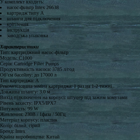
У комплект входить:
насос-фільтр Intex 26638
картридж типу А
шланги для підключення
кріплення
інструкція
заводська упаковка
Характеристики
Тип: картриджний насос-фільтр
Модель: C1000
Серія: Cartridge Filter Pumps
Продуктивність насоса: 3785 л/год
Об’єм басейну: до 17000 л
Тип картриджа: A
Рекомендована заміна картриджа: 1 раз на 1-2 тижні
Довжина шлангу: 3.0 м
Вихід підключення на корпусі: штуцер під зажим хомутами
Рівень захисту: IPX5/IPX7
Потужність: 99 W
Живлення: 230В / 1фаза / 50Гц
Матеріал корпусу: пластик
Колір: білий, сірий
Бренд: Intex
Країна виробництва: Китай