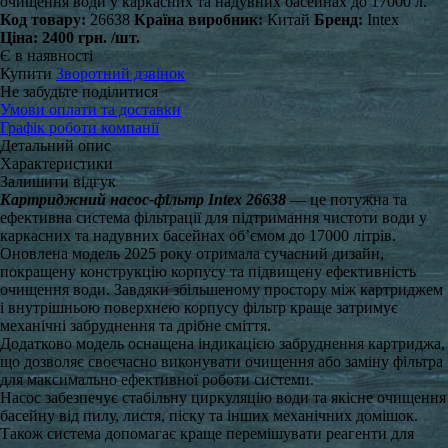
очищення води у каркасних та надувних басейнах до 17000 л.
Код товару:
26638
Країна виробник:
Китай
Бренд:
Intex
Ціна:
2400 грн.
/шт.
Є в наявності
Купити
Зворотний дзвінок
Не забудьте поділитися
Умови оплати та доставки
Графік роботи компанії
Детальний опис
Характеристики
Залишити відгук
Картриджний насос-фільтр Intex 26638
— це потужна та
ефективна система фільтрації для підтримання чистоти води у
каркасних та надувних басейнах об’ємом до 17000 літрів.
Оновлена модель 2025 року отримала сучасний дизайн,
покращену конструкцію корпусу та підвищену ефективність
очищення води. Завдяки збільшеному простору між картриджем
і внутрішньою поверхнею корпусу фільтр краще затримує
механічні забруднення та дрібне сміття.
Додатково модель оснащена індикацією забруднення картриджа,
що дозволяє своєчасно виконувати очищення або заміну фільтра
для максимально ефективної роботи системи.
Насос забезпечує стабільну циркуляцію води та якісне очищення
басейну від пилу, листя, піску та інших механічних домішок.
Також система допомагає краще перемішувати реагенти для