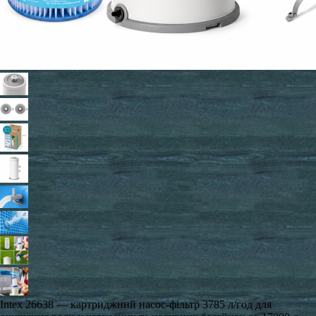
Intex 26638 — картриджний насос-фільтр 3785 л/год для