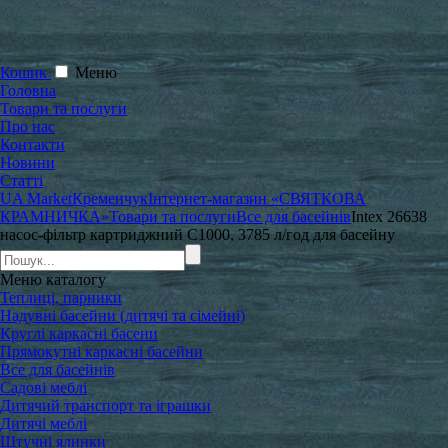
Кошик
Меню
Головна
Товари та послуги
Про нас
Контакти
Новини
Статті
UA Market
Кременчук
Інтернет-магазин «СВЯТКОВА
КРАМНИЧКА»
Товари та послуги
Все для басейнів
Intex 26638
насос-фільтр картриджний C1000, 3785 л/год для басейну
Меню
каталогу
Теплиці, парники
Надувні басейни (дитячі та сімейні)
Круглі каркасні басени
Прямокутні каркасні басейни
Все для басейнів
Садові меблі
Дитячий транспорт та іграшки
Дитячі меблі
Штучні ялинки