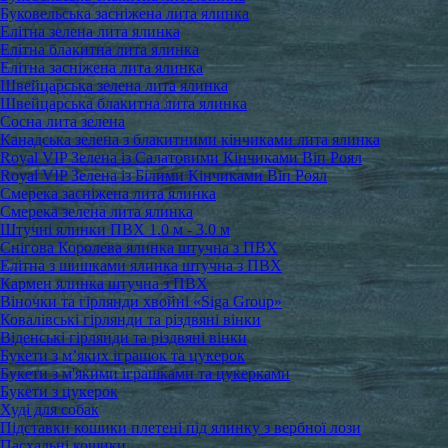
Буковельська засніжена лита ялинка
Елітна зелена лита ялинка
Елітна блакитна лита ялинка
Елітна засніжена лита ялинка
Швейцарська зелена лита ялинка
Швейцарська блакитна лита ялинка
Сосна лита зелена
Канадська зелена з блакитними кінчиками лита ялинка
Royal VIP Зелена із Салатовими Кінчиками Віп Роял
Royal VIP Зелена із Білими Кінчиками Віп Роял
Смерека засніжена лита ялинка
Смерека зелена лита ялинка
Штучні ялинки ПВХ 1.0 м - 3.0 м
Снігова Королева ялинка штучна з ПВХ
Елітна з шишками ялинка штучна з ПВХ
Кармен ялинка штучна з ПВХ
Віночки та гірлянди хвойні «Siga Group»
Ковалівські гірлянди та різдвяні вінки
Віденські гірлянди та різдвяні вінки
Букети з м’яких іграшок та цукерок
Букети з м'якими іграшками та цукерками
Букети з цукерок
Худі для собак
Підставки кошики плетені під ялинку з вербної лози
Пасхальні кошики