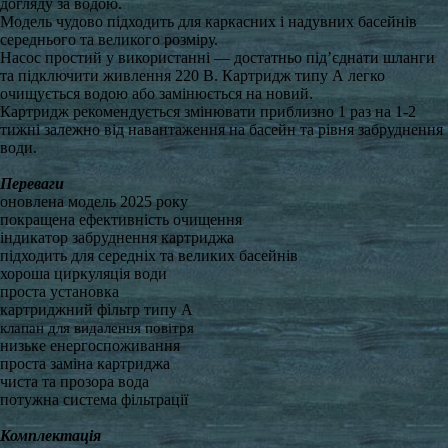
догляду за водою.
Модель чудово підходить для каркасних і надувних басейнів
середнього та великого розміру.
Насос простий у використанні — достатньо під’єднати шланги
та підключити живлення 220 В. Картридж типу А легко
очищується водою або замінюється на новий.
Картридж рекомендується змінювати приблизно 1 раз на 1-2
тижні залежно від навантаження на басейн та рівня забруднення
води.
Переваги
оновлена модель 2025 року
покращена ефективність очищення
індикатор забруднення картриджа
підходить для середніх та великих басейнів
хороша циркуляція води
проста установка
картриджний фільтр типу А
клапан для видалення повітря
низьке енергоспоживання
проста заміна картриджа
чиста та прозора вода
потужна система фільтрації
Комплектація