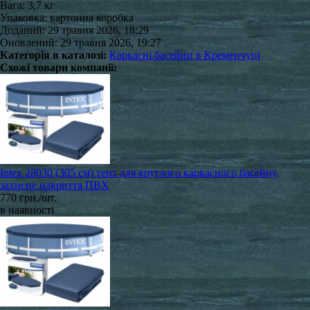
Вага: 3,7 кг
Упаковка: картонна коробка
Доданий: 29 травня 2026, 18:29
Оновлений: 29 травня 2026, 19:27
Категорія в каталозі:
Каркасні басейни в Кременчуці
Схожі товари компанії:
Intex 28030 (305 см) тент для круглого каркасного басейну,
захисне накриття ПВХ
770 грн./шт.
в наявності