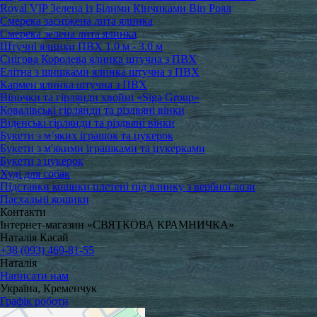
Royal VIP Зелена із Білими Кінчиками Віп Роял
Смерека засніжена лита ялинка
Смерека зелена лита ялинка
Штучні ялинки ПВХ 1.0 м - 3.0 м
Снігова Королева ялинка штучна з ПВХ
Елітна з шишками ялинка штучна з ПВХ
Кармен ялинка штучна з ПВХ
Віночки та гірлянди хвойні «Siga Group»
Ковалівські гірлянди та різдвяні вінки
Віденські гірлянди та різдвяні вінки
Букети з м’яких іграшок та цукерок
Букети з м'якими іграшками та цукерками
Букети з цукерок
Худі для собак
Підставки кошики плетені під ялинку з вербної лози
Пасхальні кошики
Контакти
Інтернет-магазин «СВЯТКОВА КРАМНИЧКА»
Наталія Касай
+38 (093) 469-81-55
Наталія
Написати нам
Україна, Кременчук
Графік роботи