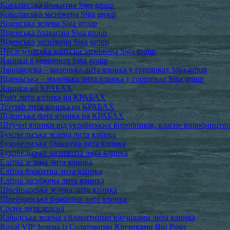
Ковалівська блакитна Siga group
Ковалівська засніжена Siga group
Віденська зелена Siga group
Віденська блакитна Siga group
Віденська засніжена Siga group
Презедентська конусна засніжена Siga group
Ялинки в горщиках Siga group
Лапландска – маленька лита ялинка у горщиках Siga group
Віденьська – маленька лита ялинка у горщиках Siga group
Ялинки на КРАБАХ
Роял лита ялинка на КРАБАХ
Тріумф лита ялинка на КРАБАХ
Віденська лита ялинка на КРАБАХ
Штучні ялинки від українських виробників, власне виробництв
Буковельська зелена лита ялинка
Буковельська блакитна лита ялинка
Буковельська засніжена лита ялинка
Елітна зелена лита ялинка
Елітна блакитна лита ялинка
Елітна засніжена лита ялинка
Швейцарська зелена лита ялинка
Швейцарська блакитна лита ялинка
Сосна лита зелена
Канадська зелена з блакитними кінчиками лита ялинка
Royal VIP Зелена із Салатовими Кінчиками Віп Роял