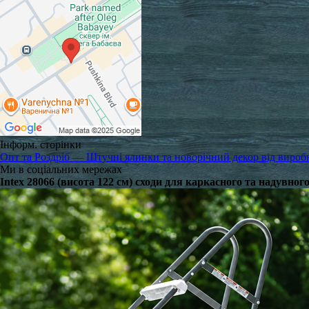
Інформ. сторінки
Опт та Роздріб — Штучні ялинки та новорічний декор від вироб
Ми в соціальних мережах
Intex 28066 (висота 122 см) сходи для каркасного та надувног