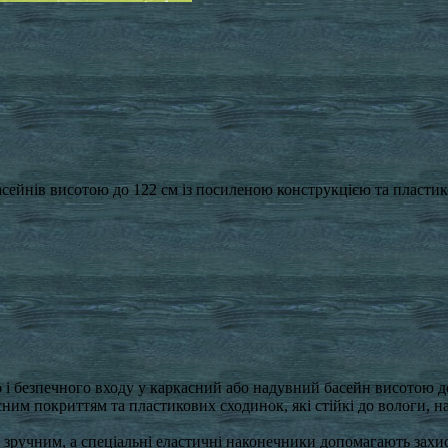
басейнів висотою до 122 см із посиленою конструкцією та пласт
 і безпечного входу у каркасний або надувний басейн висотою д
сним покриттям та пластикових сходинок, які стійкі до вологи, 
зручним, а спеціальні еластичні наконечники допомагають захи