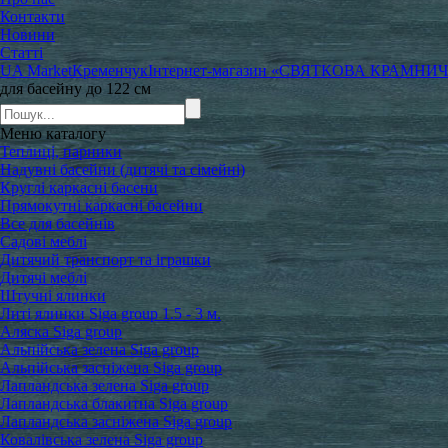
Контакти
Новини
Статті
UA Market
Кременчук
Інтернет-магазин «СВЯТКОВА КРАМНИ
для басейну до 122 см
Меню
каталогу
Теплиці, парники
Надувні басейни (дитячі та сімейні)
Круглі каркасні басени
Прямокутні каркасні басейни
Все для басейнів
Садові меблі
Дитячий транспорт та іграшки
Дитячі меблі
Штучні ялинки
Литі ялинки Siga group 1.5 - 3 м.
Аляска Siga group
Альпійська зелена Siga group
Альпійська засніжена Siga group
Лапландська зелена Siga group
Лапландська блакитна Siga group
Лапландська засніжена Siga group
Ковалівська зелена Siga group