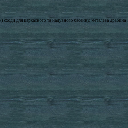
см) сходи для каркасного та надувного басейну, металева драбина