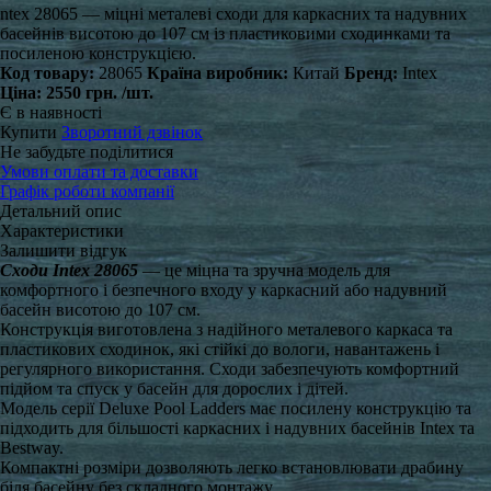
ntex 28065 — міцні металеві сходи для каркасних та надувних
басейнів висотою до 107 см із пластиковими сходинками та
посиленою конструкцією.
Код товару:
28065
Країна виробник:
Китай
Бренд:
Intex
Ціна:
2550 грн.
/шт.
Є в наявності
Купити
Зворотний дзвінок
Не забудьте поділитися
Умови оплати та доставки
Графік роботи компанії
Детальний опис
Характеристики
Залишити відгук
Сходи Intex 28065
— це міцна та зручна модель для
комфортного і безпечного входу у каркасний або надувний
басейн висотою до 107 см.
Конструкція виготовлена з надійного металевого каркаса та
пластикових сходинок, які стійкі до вологи, навантажень і
регулярного використання. Сходи забезпечують комфортний
підйом та спуск у басейн для дорослих і дітей.
Модель серії Deluxe Pool Ladders має посилену конструкцію та
підходить для більшості каркасних і надувних басейнів Intex та
Bestway.
Компактні розміри дозволяють легко встановлювати драбину
біля басейну без складного монтажу.