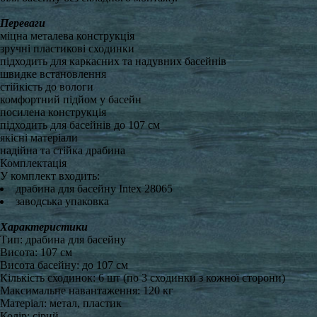
Переваги
міцна металева конструкція
зручні пластикові сходинки
підходить для каркасних та надувних басейнів
швидке встановлення
стійкість до вологи
комфортний підйом у басейн
посилена конструкція
підходить для басейнів до 107 см
якісні матеріали
надійна та стійка драбина
Комплектація
У комплект входить:
драбина для басейну Intex 28065
заводська упаковка
Характеристики
Тип: драбина для басейну
Висота: 107 см
Висота басейну: до 107 см
Кількість сходинок: 6 шт (по 3 сходинки з кожної сторони)
Максимальне навантаження: 120 кг
Матеріал: метал, пластик
Колір: сірий