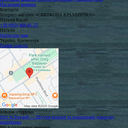
Пасхальні кошики
Контакти
Інтернет-магазин «СВЯТКОВА КРАМНИЧКА»
Наталія Касай
+38 (093) 469-81-55
Наталія
Написати нам
Україна, Кременчук
Графік роботи
Інформ. сторінки
Опт та Роздріб — Штучні ялинки та новорічний декор від
виробника
Ми в соціальних мережах