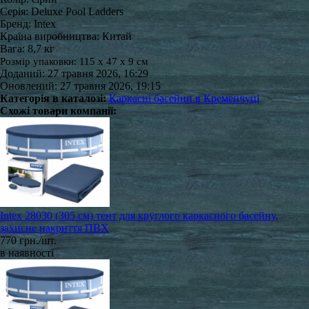
Серія: Deluxe Pool Ladders
Бренд: Intex
Країна виробництва: Китай
Вага: 8,7 кг
Розмір упаковки: 115 x 47 x 9 см
Доданий: 27 травня 2026, 16:29
Оновлений: 27 травня 2026, 19:15
Категорія в каталозі:
Каркасні басейни в Кременчуці
Схожі товари компанії:
Intex 28030 (305 см) тент для круглого каркасного басейну,
захисне накриття ПВХ
770 грн./шт.
в наявності