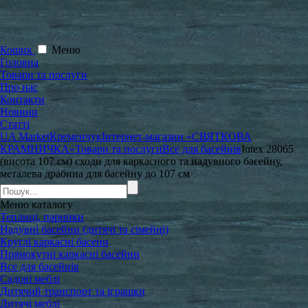
Кошик
Меню
Головна
Товари та послуги
Про нас
Контакти
Новини
Статті
UA Market
Кременчук
Інтернет-магазин «СВЯТКОВА
КРАМНИЧКА»
Товари та послуги
Все для басейнів
Intex 28065
(висота 107 см) сходи для каркасного та надувного басейну,
металева драбина для басейну до 107 см
Меню
каталогу
Теплиці, парники
Надувні басейни (дитячі та сімейні)
Круглі каркасні басени
Прямокутні каркасні басейни
Все для басейнів
Садові меблі
Дитячий транспорт та іграшки
Дитячі меблі