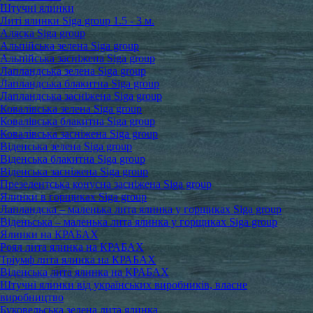
Штучні ялинки
Литі ялинки Siga group 1.5 - 3 м.
Аляска Siga group
Альпійська зелена Siga group
Альпійська засніжена Siga group
Лапландська зелена Siga group
Лапландська блакитна Siga group
Лапландська засніжена Siga group
Ковалівська зелена Siga group
Ковалівська блакитна Siga group
Ковалівська засніжена Siga group
Віденська зелена Siga group
Віденська блакитна Siga group
Віденська засніжена Siga group
Презедентська конусна засніжена Siga group
Ялинки в горщиках Siga group
Лапландска – маленька лита ялинка у горщиках Siga group
Віденьська – маленька лита ялинка у горщиках Siga group
Ялинки на КРАБАХ
Роял лита ялинка на КРАБАХ
Тріумф лита ялинка на КРАБАХ
Віденська лита ялинка на КРАБАХ
Штучні ялинки від українських виробників, власне
виробництво
Буковельська зелена лита ялинка