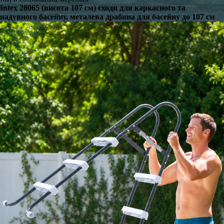
Intex 28065 (висота 107 см) сходи для каркасного та
надувного басейну, металева драбина для басейну до 107 см