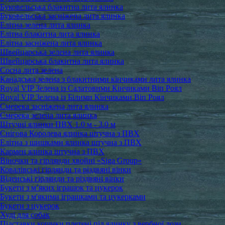
Буковельська блакитна лита ялинка
Буковельська засніжена лита ялинка
Елітна зелена лита ялинка
Елітна блакитна лита ялинка
Елітна засніжена лита ялинка
Швейцарська зелена лита ялинка
Швейцарська блакитна лита ялинка
Сосна лита зелена
Канадська зелена з блакитними кінчиками лита ялинка
Royal VIP Зелена із Салатовими Кінчиками Віп Роял
Royal VIP Зелена із Білими Кінчиками Віп Роял
Смерека засніжена лита ялинка
Смерека зелена лита ялинка
Штучні ялинки ПВХ 1.0 м - 3.0 м
Снігова Королева ялинка штучна з ПВХ
Елітна з шишками ялинка штучна з ПВХ
Кармен ялинка штучна з ПВХ
Віночки та гірлянди хвойні «Siga Group»
Ковалівські гірлянди та різдвяні вінки
Віденські гірлянди та різдвяні вінки
Букети з м’яких іграшок та цукерок
Букети з м'якими іграшками та цукерками
Букети з цукерок
Худі для собак
Підставки кошики плетені під ялинку з вербної лози