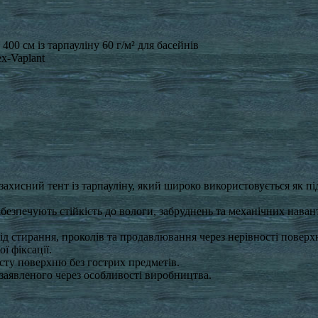
400 см із тарпауліну 60 г/м² для басейнів
x-Vaplant
ахисний тент із тарпауліну, який широко використовується як під
безпечують стійкість до вологи, забруднень та механічних нава
д стирання, проколів та продавлювання через нерівності поверхні
 фіксації.
сту поверхню без гострих предметів.
 заявленого через особливості виробництва.