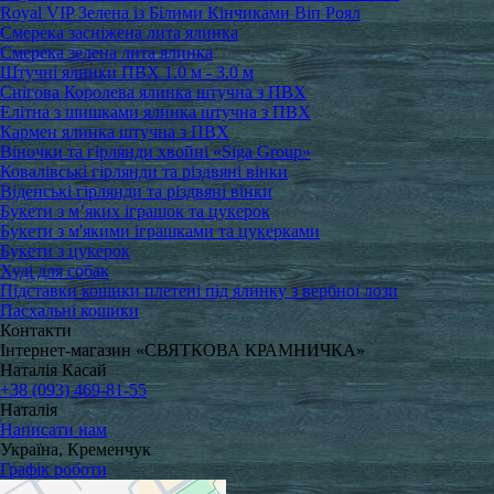
Royal VIP Зелена із Білими Кінчиками Віп Роял
Смерека засніжена лита ялинка
Смерека зелена лита ялинка
Штучні ялинки ПВХ 1.0 м - 3.0 м
Снігова Королева ялинка штучна з ПВХ
Елітна з шишками ялинка штучна з ПВХ
Кармен ялинка штучна з ПВХ
Віночки та гірлянди хвойні «Siga Group»
Ковалівські гірлянди та різдвяні вінки
Віденські гірлянди та різдвяні вінки
Букети з м’яких іграшок та цукерок
Букети з м'якими іграшками та цукерками
Букети з цукерок
Худі для собак
Підставки кошики плетені під ялинку з вербної лози
Пасхальні кошики
Контакти
Інтернет-магазин «СВЯТКОВА КРАМНИЧКА»
Наталія Касай
+38 (093) 469-81-55
Наталія
Написати нам
Україна, Кременчук
Графік роботи