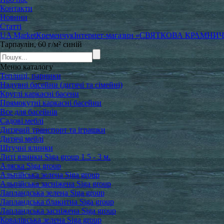
Контакти
Новини
Статті
UA Market
Кременчук
Інтернет-магазин «СВЯТКОВА КРАМНИ
Тарпаулін, 60 г/м² синій
Меню
каталогу
Теплиці, парники
Надувні басейни (дитячі та сімейні)
Круглі каркасні басени
Прямокутні каркасні басейни
Все для басейнів
Садові меблі
Дитячий транспорт та іграшки
Дитячі меблі
Штучні ялинки
Литі ялинки Siga group 1.5 - 3 м.
Аляска Siga group
Альпійська зелена Siga group
Альпійська засніжена Siga group
Лапландська зелена Siga group
Лапландська блакитна Siga group
Лапландська засніжена Siga group
Ковалівська зелена Siga group