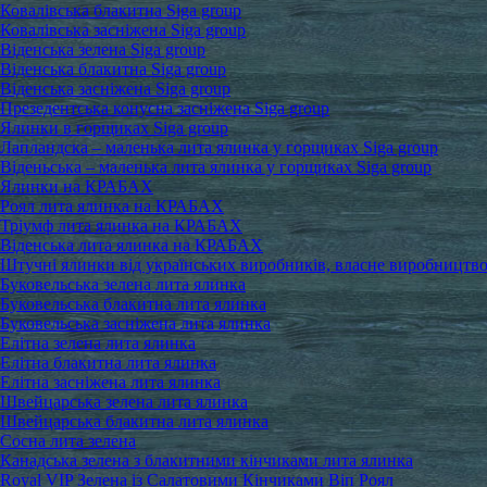
Ковалівська блакитна Siga group
Ковалівська засніжена Siga group
Віденська зелена Siga group
Віденська блакитна Siga group
Віденська засніжена Siga group
Презедентська конусна засніжена Siga group
Ялинки в горщиках Siga group
Лапландска – маленька лита ялинка у горщиках Siga group
Віденьська – маленька лита ялинка у горщиках Siga group
Ялинки на КРАБАХ
Роял лита ялинка на КРАБАХ
Тріумф лита ялинка на КРАБАХ
Віденська лита ялинка на КРАБАХ
Штучні ялинки від українських виробників, власне виробництв
Буковельська зелена лита ялинка
Буковельська блакитна лита ялинка
Буковельська засніжена лита ялинка
Елітна зелена лита ялинка
Елітна блакитна лита ялинка
Елітна засніжена лита ялинка
Швейцарська зелена лита ялинка
Швейцарська блакитна лита ялинка
Сосна лита зелена
Канадська зелена з блакитними кінчиками лита ялинка
Royal VIP Зелена із Салатовими Кінчиками Віп Роял