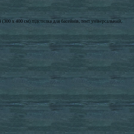
x4 (300 x 400 см) підстилка для басейнів, тент універсальний,