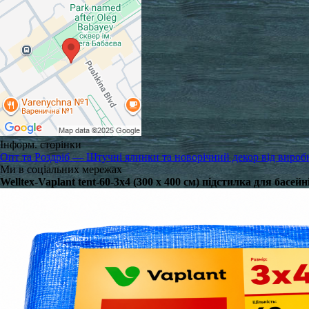
Інформ. сторінки
Опт та Роздріб — Штучні ялинки та новорічний декор від вироб
Ми в соціальних мережах
Welltex-Vaplant tent-60-3x4 (300 x 400 см) підстилка для басейн