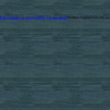
ЧКА»
Товари та послуги
Все для басейнів
Welltex-Vaplant tent-60-3