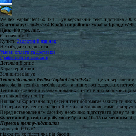
Welltex-Vaplant tent-60-3x4 — універсальний тент-підстилка 300 x 
Код товару:
tent-60-3x4
Країна виробник:
Україна
Бренд:
Wellte
Ціна:
480 грн.
/шт.
Є в наявності
Купити
Зворотний дзвінок
Не забудьте поділитися
Умови оплати та доставки
Графік роботи компанії
Детальний опис
Характеристики
Залишити відгук
Тент-підстилка Welltex-Vaplant tent-60-3x4
— це універсальний з
матеріалів, техніки, меблів, дров та інших господарських потреб.
Тент виготовлений із заламінованих синтетичних волокон, що за
на відкритому повітрі.
Під час використання під басейн тент допомагає захистити дно ві
По периметру тент оснащений металевими люверсами для зручної
Перед встановленням басейну необхідно підготувати рівну та чи
Фактичний розмір виробу може бути на 10–15 см меншим
від
Переваги тенту-підстилки
тарпаулін 60 г/м²
підходить як підстилка під басейн