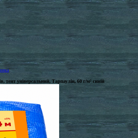
ника
ів, тент універсальний, Тарпаулін, 60 г/м² синій