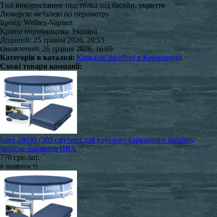
Тип використання: підстилка під басейн, укриття
Люверси: металеві по периметру
Бренд: Welltex-Vaplant
Країна виробництва: Україна
Доданий: 25 травня 2026, 20:53
Оновлений: 26 травня 2026, 16:05
Категорія в каталозі:
Каркасні басейни в Кременчуці
Схожі товари компанії:
Intex 28030 (305 см) тент для круглого каркасного басейну,
захисне накриття ПВХ
770 грн./шт.
в наявності