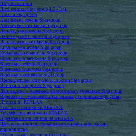
Штучні ялинки
Литі ялинки Siga group 1.5 - 3 м.
Аляска Siga group
Альпійська зелена Siga group
Альпійська засніжена Siga group
Лапландська зелена Siga group
Лапландська блакитна Siga group
Лапландська засніжена Siga group
Ковалівська зелена Siga group
Ковалівська блакитна Siga group
Ковалівська засніжена Siga group
Віденська зелена Siga group
Віденська блакитна Siga group
Віденська засніжена Siga group
Презедентська конусна засніжена Siga group
Ялинки в горщиках Siga group
Лапландска – маленька лита ялинка у горщиках Siga group
Віденьська – маленька лита ялинка у горщиках Siga group
Ялинки на КРАБАХ
Роял лита ялинка на КРАБАХ
Тріумф лита ялинка на КРАБАХ
Віденська лита ялинка на КРАБАХ
Штучні ялинки від українських виробників, власне
виробництво
Буковельська зелена лита ялинка