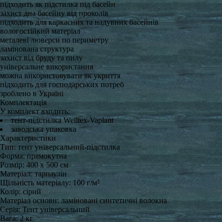
підходить як підстилка під басейн
захист дна басейну від проколів
підходить для каркасних та надувних басейнів
вологостійкий матеріал
металеві люверси по периметру
ламінована структура
захист від бруду та пилу
універсальне використання
можна використовувати як укриття
підходить для господарських потреб
зроблено в Україні
Комплектація
У комплект входить:
тент-підстилка Welltex-Vaplant
заводська упаковка
Характеристики
Тип: тент універсальний-підстилка
Форма: прямокутна
Розмір: 400 x 500 см
Матеріал: тарпаулін
Щільність матеріалу: 100 г/м²
Колір: сірий
Матеріал основи: ламіновані синтетичні волокна
Серія: Тент універсальний
Вага: 2 кг