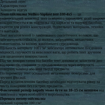
Детальний опис
Характеристики
Залишити відгук
Тент-підстилка Welltex-Vaplant tent-100-4x5
— це
універсальний захисний тент із міцного тарпауліну, який широко
використовується як підстилка під каркасні та надувні басейни,
укриття для різних конструкцій, будівельних матеріалів, техніки
та вантажів.
Тент виготовлений із ламінованих синтетичних волокон, що
забезпечують стійкість до вологи, забруднень, механічних
навантажень та впливу зовнішнього середовища.
Щільність матеріалу 100 г/м² забезпечує оптимальне поєднання
міцності, гнучкості та невеликої ваги, що робить тент зручним
для щоденного використання.
Під час використання під басейн тент допомагає захистити дно
від проколів, стирання та продавлювання через нерівності
поверхні, камінці або інші тверді предмети.
По периметру тент оснащений металевими люверсами для
зручної фіксації.
Перед встановленням басейну необхідно підготувати рівну та
чисту поверхню без гострих предметів.
Фактичний розмір виробу може бути на 10–15 см меншим
від
заявленого через особливості виробництва.
Переваги тенту-підстилки
щільний тарпаулін 100 г/м²