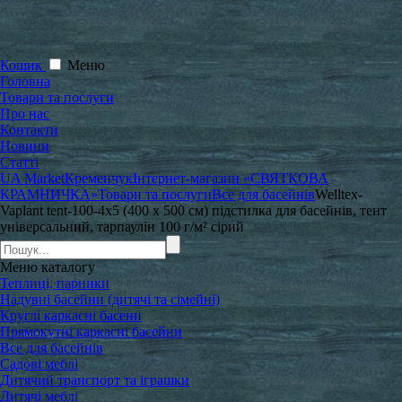
Кошик
Меню
Головна
Товари та послуги
Про нас
Контакти
Новини
Статті
UA Market
Кременчук
Інтернет-магазин «СВЯТКОВА
КРАМНИЧКА»
Товари та послуги
Все для басейнів
Welltex-
Vaplant tent-100-4x5 (400 x 500 см) підстилка для басейнів, тент
універсальний, тарпаулін 100 г/м² сірий
Меню
каталогу
Теплиці, парники
Надувні басейни (дитячі та сімейні)
Круглі каркасні басени
Прямокутні каркасні басейни
Все для басейнів
Садові меблі
Дитячий транспорт та іграшки
Дитячі меблі