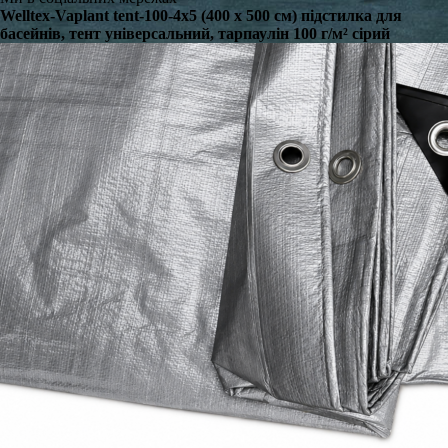
Welltex-Vaplant tent-100-4x5 (400 x 500 см) підстилка для
басейнів, тент універсальний, тарпаулін 100 г/м² сірий