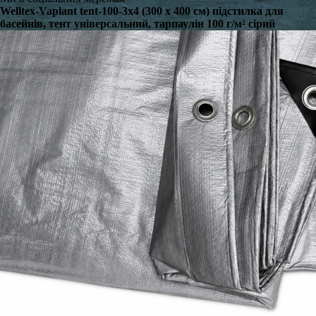
Welltex-Vaplant tent-100-3x4 (300 x 400 см) підстилка для
басейнів, тент універсальний, тарпаулін 100 г/м² сірий