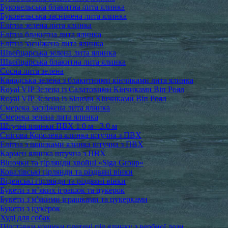
Буковельська блакитна лита ялинка
Буковельська засніжена лита ялинка
Елітна зелена лита ялинка
Елітна блакитна лита ялинка
Елітна засніжена лита ялинка
Швейцарська зелена лита ялинка
Швейцарська блакитна лита ялинка
Сосна лита зелена
Канадська зелена з блакитними кінчиками лита ялинка
Royal VIP Зелена із Салатовими Кінчиками Віп Роял
Royal VIP Зелена із Білими Кінчиками Віп Роял
Смерека засніжена лита ялинка
Смерека зелена лита ялинка
Штучні ялинки ПВХ 1.0 м - 3.0 м
Снігова Королева ялинка штучна з ПВХ
Елітна з шишками ялинка штучна з ПВХ
Кармен ялинка штучна з ПВХ
Віночки та гірлянди хвойні «Siga Group»
Ковалівські гірлянди та різдвяні вінки
Віденські гірлянди та різдвяні вінки
Букети з м’яких іграшок та цукерок
Букети з м'якими іграшками та цукерками
Букети з цукерок
Худі для собак
Підставки кошики плетені під ялинку з вербної лози