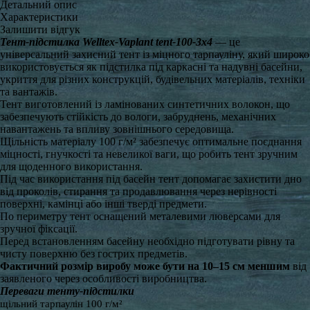
Детальний опис
Характеристики
Залишити відгук
Тент-підстилка Welltex-Vaplant tent-100-3x4
— це
універсальний захисний тент із міцного тарпауліну, який широко
використовується як підстилка під каркасні та надувні басейни,
укриття для різних конструкцій, будівельних матеріалів, техніки
та вантажів.
Тент виготовлений із ламінованих синтетичних волокон, що
забезпечують стійкість до вологи, забруднень, механічних
навантажень та впливу зовнішнього середовища.
Щільність матеріалу 100 г/м² забезпечує оптимальне поєднання
міцності, гнучкості та невеликої ваги, що робить тент зручним
для щоденного використання.
Під час використання під басейн тент допомагає захистити дно
від проколів, стирання та продавлювання через нерівності
поверхні, камінці або інші тверді предмети.
По периметру тент оснащений металевими люверсами для
зручної фіксації.
Перед встановленням басейну необхідно підготувати рівну та
чисту поверхню без гострих предметів.
Фактичний розмір виробу може бути на 10–15 см меншим
від
заявленого через особливості виробництва.
Переваги тенту-підстилки
щільний тарпаулін 100 г/м²