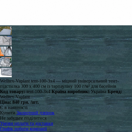
Welltex-Vaplant tent-100-3x4 — міцний універсальний тент-
підстилка 300 x 400 см із тарпауліну 100 г/м² для басейнів
Код товару:
tent-100-3x4
Країна виробник:
Україна
Бренд:
Welltex-Vaplant
Ціна:
840 грн.
/шт.
Є в наявності
Купити
Зворотний дзвінок
Не забудьте поділитися
Умови оплати та доставки
Графік роботи компанії