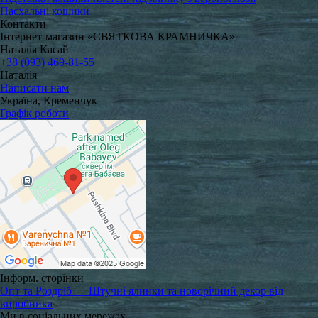
Пасхальні кошики
Контакти
Інтернет-магазин «СВЯТКОВА КРАМНИЧКА»
Наталія Касай
+38 (093) 469-81-55
Наталія
Написати нам
Україна, Кременчук
Графік роботи
Інформ. сторінки
Опт та Роздріб — Штучні ялинки та новорічний декор від
виробника
Ми в соціальних мережах