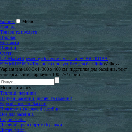
Кошик
Меню
Головна
Товари та послуги
Про нас
Контакти
Новини
Статті
UA Market
Кременчук
Інтернет-магазин «СВЯТКОВА
КРАМНИЧКА»
Товари та послуги
Все для басейнів
Welltex-
Vaplant tent-100-3x4 (300 x 400 см) підстилка для басейнів, тент
універсальний, тарпаулін 100 г/м² сірий
Меню
каталогу
Теплиці, парники
Надувні басейни (дитячі та сімейні)
Круглі каркасні басени
Прямокутні каркасні басейни
Все для басейнів
Садові меблі
Дитячий транспорт та іграшки
Дитячі меблі