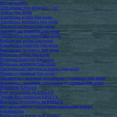
Штучні ялинки
Литі ялинки Siga group 1.5 - 3 м.
Аляска Siga group
Альпійська зелена Siga group
Альпійська засніжена Siga group
Лапландська зелена Siga group
Лапландська блакитна Siga group
Лапландська засніжена Siga group
Ковалівська зелена Siga group
Ковалівська блакитна Siga group
Ковалівська засніжена Siga group
Віденська зелена Siga group
Віденська блакитна Siga group
Віденська засніжена Siga group
Презедентська конусна засніжена Siga group
Ялинки в горщиках Siga group
Лапландска – маленька лита ялинка у горщиках Siga group
Віденьська – маленька лита ялинка у горщиках Siga group
Ялинки на КРАБАХ
Роял лита ялинка на КРАБАХ
Тріумф лита ялинка на КРАБАХ
Віденська лита ялинка на КРАБАХ
Штучні ялинки від українських виробників, власне
виробництво
Буковельська зелена лита ялинка