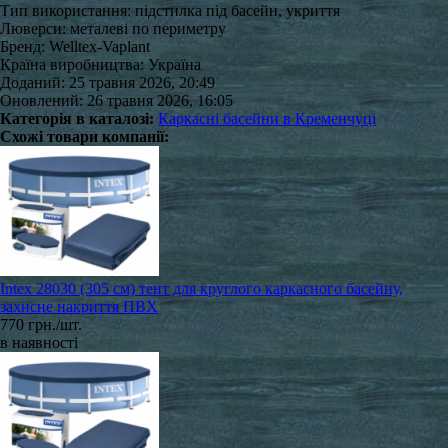
Тип використання: підстилка під басейн, укриття
Люверси: металеві по периметру
Бренд: Welltex-Vaplant
Країна виробництва: Україна
Доданий: 25 травня 2026, 20:49
Оновлений: 26 травня 2026, 16:05
Категорія в каталозі:
Каркасні басейни в Кременчуці
Схожі товари компанії:
Intex 28030 (305 см) тент для круглого каркасного басейну,
захисне накриття ПВХ
770 грн./шт.
в наявності