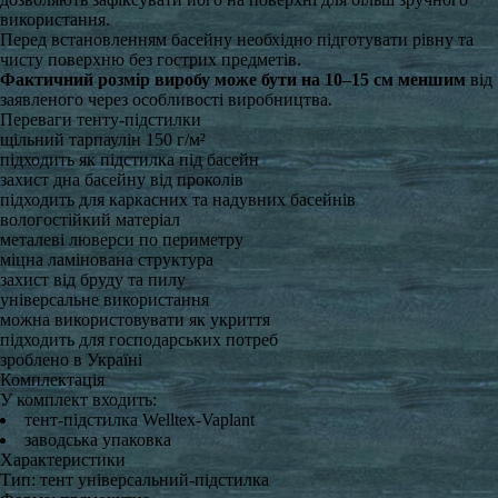
використання.
Перед встановленням басейну необхідно підготувати рівну та
чисту поверхню без гострих предметів.
Фактичний розмір виробу може бути на 10–15 см меншим
від
заявленого через особливості виробництва.
Переваги тенту-підстилки
щільний тарпаулін 150 г/м²
підходить як підстилка під басейн
захист дна басейну від проколів
підходить для каркасних та надувних басейнів
вологостійкий матеріал
металеві люверси по периметру
міцна ламінована структура
захист від бруду та пилу
універсальне використання
можна використовувати як укриття
підходить для господарських потреб
зроблено в Україні
Комплектація
У комплект входить:
тент-підстилка Welltex-Vaplant
заводська упаковка
Характеристики
Тип: тент універсальний-підстилка