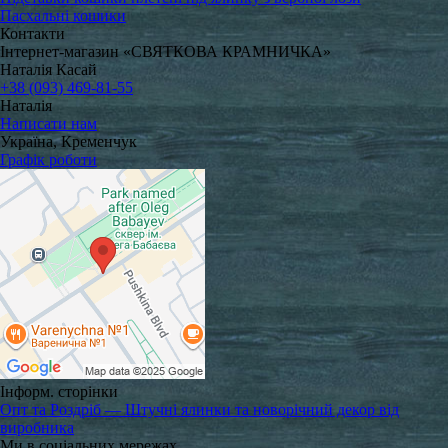
Пасхальні кошики
Контакти
Інтернет-магазин «СВЯТКОВА КРАМНИЧКА»
Наталія Касай
+38 (093) 469-81-55
Наталія
Написати нам
Україна, Кременчук
Графік роботи
Інформ. сторінки
Опт та Роздріб — Штучні ялинки та новорічний декор від
виробника
Ми в соціальних мережах