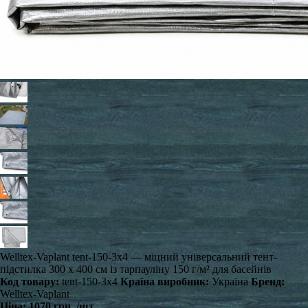
Welltex-Vaplant tent-150-3x4 — міцний універсальний тент-
підстилка 300 x 400 см із тарпауліну 150 г/м² для басейнів
Код товару:
tent-150-3x4
Країна виробник:
Україна
Бренд:
Welltex-Vaplant
Ціна:
1070 грн.
/шт.