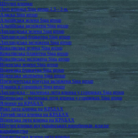
Штучні ялинки
Литі ялинки Siga group 1.5 - 3 м.
Аляска Siga group
Альпійська зелена Siga group
Альпійська засніжена Siga group
Лапландська зелена Siga group
Лапландська блакитна Siga group
Лапландська засніжена Siga group
Ковалівська зелена Siga group
Ковалівська блакитна Siga group
Ковалівська засніжена Siga group
Віденська зелена Siga group
Віденська блакитна Siga group
Віденська засніжена Siga group
Презедентська конусна засніжена Siga group
Ялинки в горщиках Siga group
Лапландска – маленька лита ялинка у горщиках Siga group
Віденьська – маленька лита ялинка у горщиках Siga group
Ялинки на КРАБАХ
Роял лита ялинка на КРАБАХ
Тріумф лита ялинка на КРАБАХ
Віденська лита ялинка на КРАБАХ
Штучні ялинки від українських виробників, власне
виробництво
Буковельська зелена лита ялинка