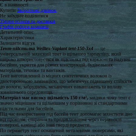
Є в наявності
Купити
Зворотний дзвінок
Не забудьте поділитися
Умови оплати та доставки
Графік роботи компанії
Детальний опис
Характеристики
Залишити відгук
Тент-підстилка Welltex-Vaplant tent-150-3x4
— це
універсальний захисний тент із щільного тарпауліну, який
широко використовується як підстилка під каркасні та надувні
басейни, укриття для різних конструкцій, будівельних
матеріалів, техніки та вантажів.
Тент виготовлений із міцних синтетичних волокон із
двосторонньою ламінацією, що забезпечує підвищену стійкість
до вологи, забруднень, механічних навантажень та впливу
зовнішнього середовища.
Матеріал має високу щільність 150 г/м²,
завдяки чому тент є
значно міцнішим та щільнішим у порівнянні зі стандартними
підстилками для басейнів.
Під час використання під басейн тент допомагає захистити дно
від проколів, стирання та продавлювання через нерівності
поверхні, камінці або інші тверді предмети.
По периметру тент оснащений металевими люверсами, які
дозволяють зафіксувати його на поверхні для більш зручного