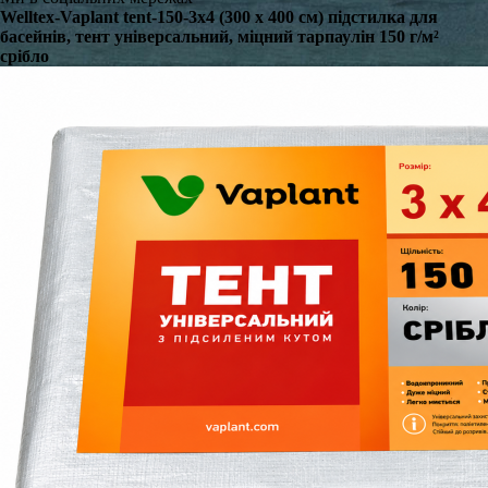
Welltex-Vaplant tent-150-3x4 (300 x 400 см) підстилка для
басейнів, тент універсальний, міцний тарпаулін 150 г/м²
срібло