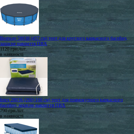
Bestway 58038 (457 см) тент для круглого каркасного басейну,
захисне накриття ПВХ
1120 грн./шт.
в наявності
Intex 28036 (260×160 см) тент для прямокутного каркасного
басейну, захисне накриття ПВХ
790 грн./шт.
в наявності