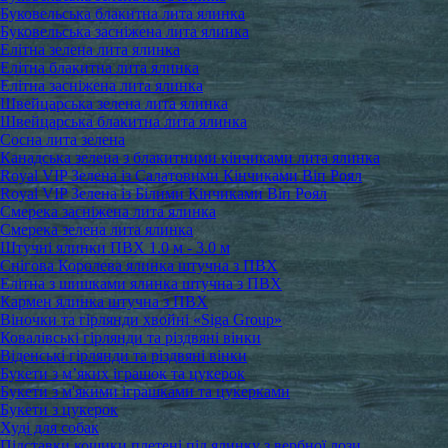
Буковельська блакитна лита ялинка
Буковельська засніжена лита ялинка
Елітна зелена лита ялинка
Елітна блакитна лита ялинка
Елітна засніжена лита ялинка
Швейцарська зелена лита ялинка
Швейцарська блакитна лита ялинка
Сосна лита зелена
Канадська зелена з блакитними кінчиками лита ялинка
Royal VIP Зелена із Салатовими Кінчиками Віп Роял
Royal VIP Зелена із Білими Кінчиками Віп Роял
Смерека засніжена лита ялинка
Смерека зелена лита ялинка
Штучні ялинки ПВХ 1.0 м - 3.0 м
Снігова Королева ялинка штучна з ПВХ
Елітна з шишками ялинка штучна з ПВХ
Кармен ялинка штучна з ПВХ
Віночки та гірлянди хвойні «Siga Group»
Ковалівські гірлянди та різдвяні вінки
Віденські гірлянди та різдвяні вінки
Букети з м’яких іграшок та цукерок
Букети з м'якими іграшками та цукерками
Букети з цукерок
Худі для собак
Підставки кошики плетені під ялинку з вербної лози