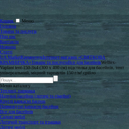
Кошик
Меню
Головна
Товари та послуги
Про нас
Контакти
Новини
Статті
UA Market
Кременчук
Інтернет-магазин «СВЯТКОВА
КРАМНИЧКА»
Товари та послуги
Все для басейнів
Welltex-
Vaplant tent-150-3x4 (300 x 400 см) підстилка для басейнів, тент
універсальний, міцний тарпаулін 150 г/м² срібло
Меню
каталогу
Теплиці, парники
Надувні басейни (дитячі та сімейні)
Круглі каркасні басени
Прямокутні каркасні басейни
Все для басейнів
Садові меблі
Дитячий транспорт та іграшки
Дитячі меблі