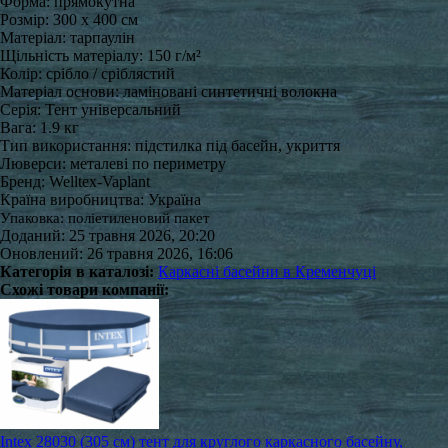
Форма: прямокутна
Розмір: 300 x 400 см
Матеріал: тарпаулін
Щільність матеріалу: 150 г/м²
Колір: срібло / сріблястий
Матеріал основи: ламіновані синтетичні волокна
Серія: Тент універсальний
Вага: 1.9 кг
Тип використання: підстилка під басейн, укриття
Люверси: металеві по периметру
Бренд: Welltex-Vaplant
Країна виробництва: Україна
Упаковка: поліетиленовий пакет
Доданий: 25 травня 2026, 20:20
Оновлений: 26 травня 2026, 16:06
Категорія в каталозі:
Каркасні басейни в Кременчуці
Схожі товари компанії:
Intex 28030 (305 см) тент для круглого каркасного басейну,