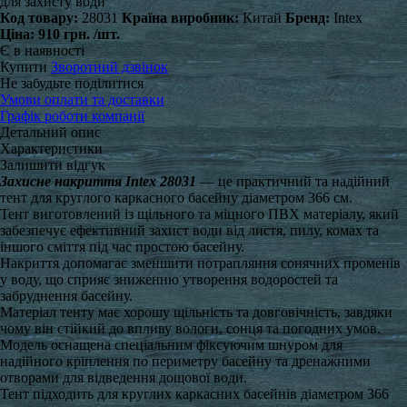
для захисту води
Код товару:
28031
Країна виробник:
Китай
Бренд:
Intex
Ціна:
910 грн.
/шт.
Є в наявності
Купити
Зворотний дзвінок
Не забудьте поділитися
Умови оплати та доставки
Графік роботи компанії
Детальний опис
Характеристики
Залишити відгук
Захисне накриття Intex 28031
— це практичний та надійний
тент для круглого каркасного басейну діаметром 366 см.
Тент виготовлений із щільного та міцного ПВХ матеріалу, який
забезпечує ефективний захист води від листя, пилу, комах та
іншого сміття під час простою басейну.
Накриття допомагає зменшити потрапляння сонячних променів
у воду, що сприяє зниженню утворення водоростей та
забруднення басейну.
Матеріал тенту має хорошу щільність та довговічність, завдяки
чому він стійкий до впливу вологи, сонця та погодних умов.
Модель оснащена спеціальним фіксуючим шнуром для
надійного кріплення по периметру басейну та дренажними
отворами для відведення дощової води.
Тент підходить для круглих каркасних басейнів діаметром 366