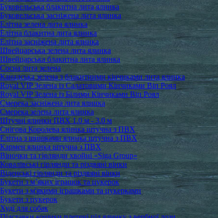
Буковельська блакитна лита ялинка
Буковельська засніжена лита ялинка
Елітна зелена лита ялинка
Елітна блакитна лита ялинка
Елітна засніжена лита ялинка
Швейцарська зелена лита ялинка
Швейцарська блакитна лита ялинка
Сосна лита зелена
Канадська зелена з блакитними кінчиками лита ялинка
Royal VIP Зелена із Салатовими Кінчиками Віп Роял
Royal VIP Зелена із Білими Кінчиками Віп Роял
Смерека засніжена лита ялинка
Смерека зелена лита ялинка
Штучні ялинки ПВХ 1.0 м - 3.0 м
Снігова Королева ялинка штучна з ПВХ
Елітна з шишками ялинка штучна з ПВХ
Кармен ялинка штучна з ПВХ
Віночки та гірлянди хвойні «Siga Group»
Ковалівські гірлянди та різдвяні вінки
Віденські гірлянди та різдвяні вінки
Букети з м’яких іграшок та цукерок
Букети з м'якими іграшками та цукерками
Букети з цукерок
Худі для собак
Підставки кошики плетені під ялинку з вербної лози