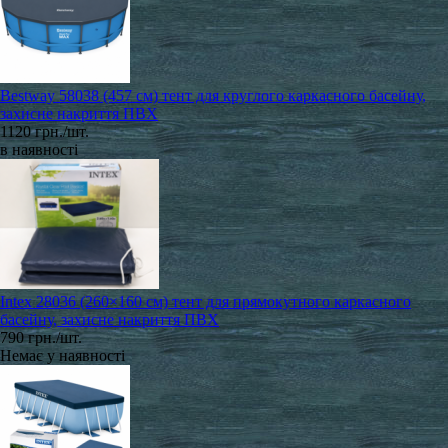
Bestway 58038 (457 см) тент для круглого каркасного басейну,
захисне накриття ПВХ
1120 грн./шт.
в наявності
Intex 28036 (260×160 см) тент для прямокутного каркасного
басейну, захисне накриття ПВХ
790 грн./шт.
Немає у наявності