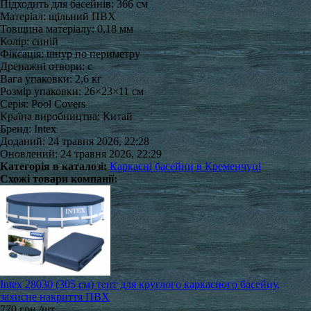
Підходить для басейнів: 366 см
Матеріал: щільний ПВХ
Товщина матеріалу: 0,18 мм
Колір: синій
Фіксація: шнур по периметру
Дренажні отвори: є
Вага упаковки: 2,6 кг
Розмір упаковки: 26×23×11 см
Серія: Pool Covers
Країна виробництва: Китай
Бренд: Intex
Доданий: 24 травня 2026, 22:28
Оновлений: 24 травня 2026, 22:29
Категорія в каталозі:
Каркасні басейни в Кременчуці
Схожі товари компанії:
Intex 28030 (305 см) тент для круглого каркасного басейну,
захисне накриття ПВХ
770 грн./шт.