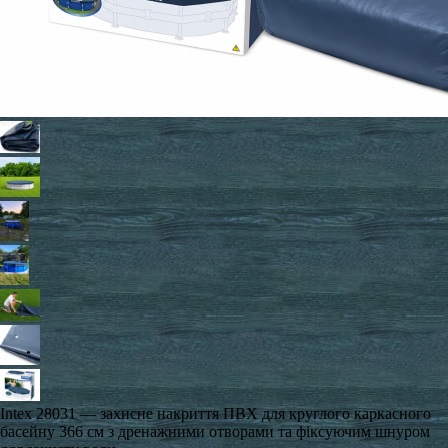
Intex 28031 — захисне накриття ПВХ для круглого каркасного
басейну 366 см з дренажними отворами та фіксуючим шнуром