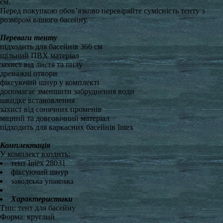
см.
Перед покупкою обов’язково перевіряйте сумісність тенту з
розміром вашого басейну.
Переваги тенту
підходить для басейнів 366 см
щільний ПВХ матеріал
захист від листя та пилу
дренажні отвори
фіксуючий шнур у комплекті
допомагає зменшити забруднення води
швидке встановлення
захист від сонячних променів
міцний та довговічний матеріал
підходить для каркасних басейнів Intex
Комплектація
У комплект входить:
тент Intex 28031
фіксуючий шнур
заводська упаковка
Характеристики
Тип: тент для басейну
Форма: круглий