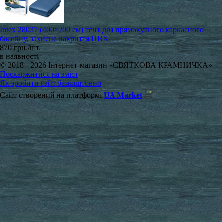
Intex 28037 (400×200 см) тент для прямокутного каркасного
басейну, захисне накриття ПВХ
870 грн./шт.
в наявності
© 2018 - 2026 Інтернет-магазин «СВЯТКОВА КРАМНИЧКА»
Поскаржитися на зміст
Як зробити сайт безкоштовно
Сайт створений на платформі
UA Market