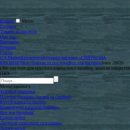
Кошик
Меню
Головна
Товари та послуги
Про нас
Контакти
Новини
Статті
UA Market
Кременчук
Інтернет-магазин «СВЯТКОВА
КРАМНИЧКА»
Товари та послуги
Все для басейнів
Intex 28031
(366 см) тент для круглого каркасного басейну, захисне накриття
ПВХ
Меню
каталогу
Теплиці, парники
Надувні басейни (дитячі та сімейні)
Круглі каркасні басени
Прямокутні каркасні басейни
Все для басейнів
Садові меблі
Дитячий транспорт та іграшки
Дитячі меблі