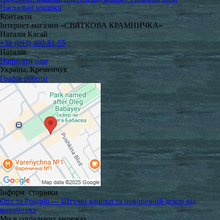
Пасхальні кошики
Контакти
Інтернет-магазин «СВЯТКОВА КРАМНИЧКА»
Наталія Касай
+38 (093) 469-81-55
Наталія
Написати нам
Україна, Кременчук
Графік роботи
Інформ. сторінки
Опт та Роздріб — Штучні ялинки та новорічний декор від
виробника
Ми в соціальних мережах