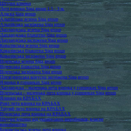
Штучні ялинки
Литі ялинки Siga group 1.5 - 3 м.
Аляска Siga group
Альпійська зелена Siga group
Альпійська засніжена Siga group
Лапландська зелена Siga group
Лапландська блакитна Siga group
Лапландська засніжена Siga group
Ковалівська зелена Siga group
Ковалівська блакитна Siga group
Ковалівська засніжена Siga group
Віденська зелена Siga group
Віденська блакитна Siga group
Віденська засніжена Siga group
Презедентська конусна засніжена Siga group
Ялинки в горщиках Siga group
Лапландска – маленька лита ялинка у горщиках Siga group
Віденьська – маленька лита ялинка у горщиках Siga group
Ялинки на КРАБАХ
Роял лита ялинка на КРАБАХ
Тріумф лита ялинка на КРАБАХ
Віденська лита ялинка на КРАБАХ
Штучні ялинки від українських виробників, власне
виробництво
Буковельська зелена лита ялинка