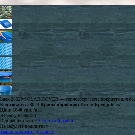
Intex 28029 SOLAR COVER — теплозберігаюче покриття для басейн
Код товару:
28029
Країна виробник:
Китай
Бренд:
Intex
Ціна:
1840 грн.
/шт.
Немає у наявності
Відправити запит
Зворотний дзвінок
Не забудьте поділитися
Умови оплати та доставки