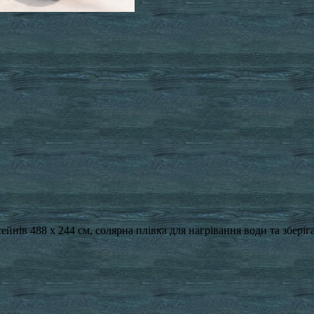
ів 488 x 244 см, солярна плівка для нагрівання води та зберіг