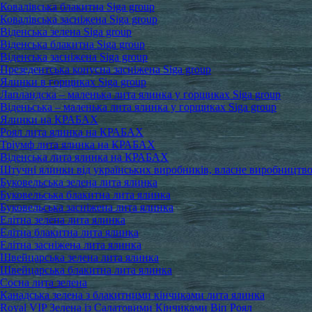
Ковалівська блакитна Siga group
Ковалівська засніжена Siga group
Віденська зелена Siga group
Віденська блакитна Siga group
Віденська засніжена Siga group
Презедентська конусна засніжена Siga group
Ялинки в горщиках Siga group
Лапландска – маленька лита ялинка у горщиках Siga group
Віденьська – маленька лита ялинка у горщиках Siga group
Ялинки на КРАБАХ
Роял лита ялинка на КРАБАХ
Тріумф лита ялинка на КРАБАХ
Віденська лита ялинка на КРАБАХ
Штучні ялинки від українських виробників, власне виробництв
Буковельська зелена лита ялинка
Буковельська блакитна лита ялинка
Буковельська засніжена лита ялинка
Елітна зелена лита ялинка
Елітна блакитна лита ялинка
Елітна засніжена лита ялинка
Швейцарська зелена лита ялинка
Швейцарська блакитна лита ялинка
Сосна лита зелена
Канадська зелена з блакитними кінчиками лита ялинка
Royal VIP Зелена із Салатовими Кінчиками Віп Роял