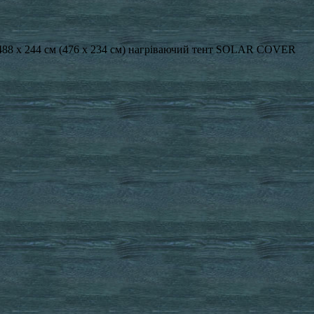
в 488 x 244 см (476 x 234 см) нагріваючий тент SOLAR COVER