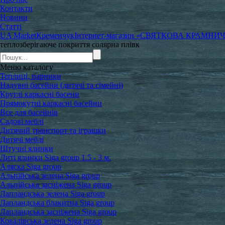
Контакти
Новини
Статті
UA Market
Кременчук
Інтернет-магазин «СВЯТКОВА КРАМНИ
теплозберігаюче покриття солярна плівк
Меню
каталогу
Теплиці, парники
Надувні басейни (дитячі та сімейні)
Круглі каркасні басени
Прямокутні каркасні басейни
Все для басейнів
Садові меблі
Дитячий транспорт та іграшки
Дитячі меблі
Штучні ялинки
Литі ялинки Siga group 1.5 - 3 м.
Аляска Siga group
Альпійська зелена Siga group
Альпійська засніжена Siga group
Лапландська зелена Siga group
Лапландська блакитна Siga group
Лапландська засніжена Siga group
Ковалівська зелена Siga group