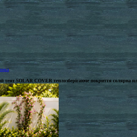
ника
ваючий тент SOLAR COVER теплозберігаюче покриття солярна п