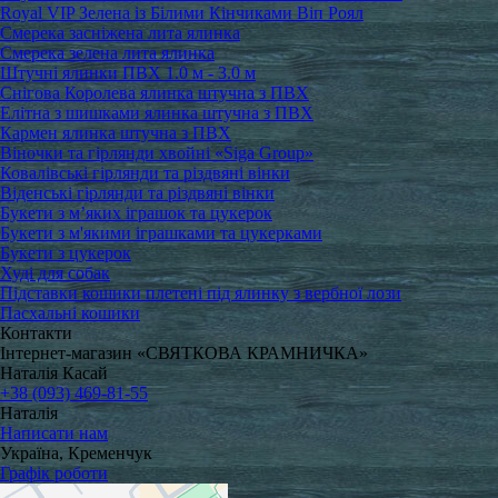
Royal VIP Зелена із Білими Кінчиками Віп Роял
Смерека засніжена лита ялинка
Смерека зелена лита ялинка
Штучні ялинки ПВХ 1.0 м - 3.0 м
Снігова Королева ялинка штучна з ПВХ
Елітна з шишками ялинка штучна з ПВХ
Кармен ялинка штучна з ПВХ
Віночки та гірлянди хвойні «Siga Group»
Ковалівські гірлянди та різдвяні вінки
Віденські гірлянди та різдвяні вінки
Букети з м’яких іграшок та цукерок
Букети з м'якими іграшками та цукерками
Букети з цукерок
Худі для собак
Підставки кошики плетені під ялинку з вербної лози
Пасхальні кошики
Контакти
Інтернет-магазин «СВЯТКОВА КРАМНИЧКА»
Наталія Касай
+38 (093) 469-81-55
Наталія
Написати нам
Україна, Кременчук
Графік роботи