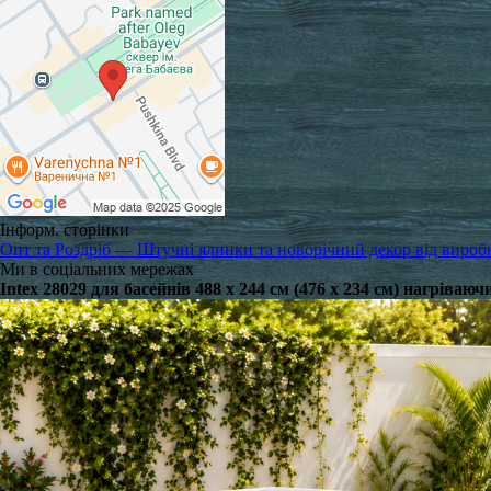
Інформ. сторінки
Опт та Роздріб — Штучні ялинки та новорічний декор від вироб
Ми в соціальних мережах
Intex 28029 для басейнів 488 x 244 см (476 x 234 см) нагрі