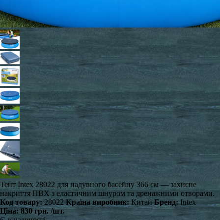
Тент Intex 28022 для надувного басейну 366 см — захисне
накриття ПВХ з еластичним шнуром та дренажними отворами.
Код товару:
28022
Країна виробник:
Китай
Бренд:
Intex
Ціна:
830 грн.
/шт.
Є в наявності