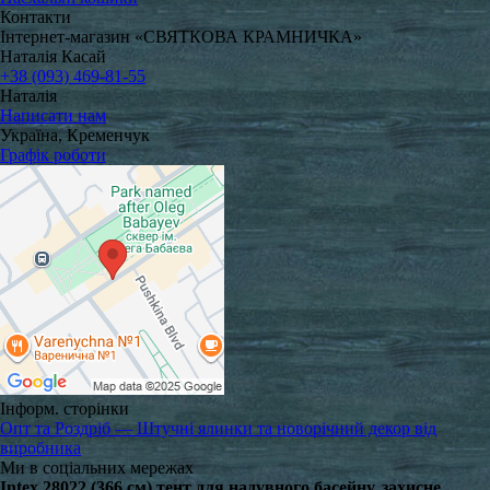
Контакти
Інтернет-магазин «СВЯТКОВА КРАМНИЧКА»
Наталія Касай
+38 (093) 469-81-55
Наталія
Написати нам
Україна, Кременчук
Графік роботи
Інформ. сторінки
Опт та Роздріб — Штучні ялинки та новорічний декор від
виробника
Ми в соціальних мережах
Intex 28022 (366 см) тент для надувного басейну, захисне