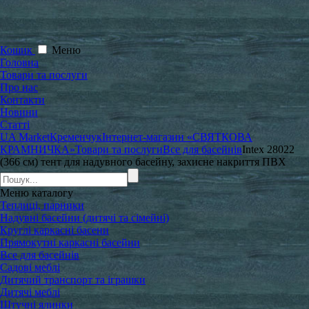
Кошик
Меню
Головна
Товари та послуги
Про нас
Контакти
Новини
Статті
UA Market
Кременчук
Інтернет-магазин «СВЯТКОВА
КРАМНИЧКА»
Товари та послуги
Все для басейнів
Intex 28022
(366 см) тент для надувного басейну, захисне накриття ПВХ
Меню
каталогу
Теплиці, парники
Надувні басейни (дитячі та сімейні)
Круглі каркасні басени
Прямокутні каркасні басейни
Все для басейнів
Садові меблі
Дитячий транспорт та іграшки
Дитячі меблі
Штучні ялинки