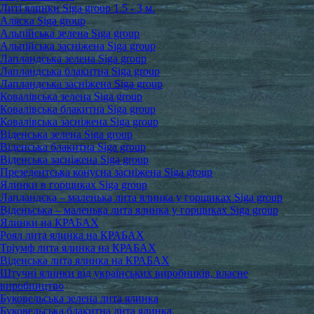
Литі ялинки Siga group 1.5 - 3 м.
Аляска Siga group
Альпійська зелена Siga group
Альпійська засніжена Siga group
Лапландська зелена Siga group
Лапландська блакитна Siga group
Лапландська засніжена Siga group
Ковалівська зелена Siga group
Ковалівська блакитна Siga group
Ковалівська засніжена Siga group
Віденська зелена Siga group
Віденська блакитна Siga group
Віденська засніжена Siga group
Презедентська конусна засніжена Siga group
Ялинки в горщиках Siga group
Лапландска – маленька лита ялинка у горщиках Siga group
Віденьська – маленька лита ялинка у горщиках Siga group
Ялинки на КРАБАХ
Роял лита ялинка на КРАБАХ
Тріумф лита ялинка на КРАБАХ
Віденська лита ялинка на КРАБАХ
Штучні ялинки від українських виробників, власне
виробництво
Буковельська зелена лита ялинка
Буковельська блакитна лита ялинка