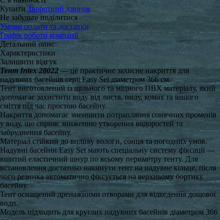
Купити
Зворотний дзвінок
Не забудьте поділитися
Умови оплати та доставки
Графік роботи компанії
Детальний опис
Характеристики
Залишити відгук
Тент Intex 28022
— це практичне захисне накриття для
надувних басейнів серії Easy Set діаметром 366 см.
Тент виготовлений із щільного та міцного ПВХ матеріалу, який
допомагає захистити воду від листя, пилу, комах та іншого
сміття під час простою басейну.
Накриття допомагає зменшити потрапляння сонячних променів
у воду, що сприяє зниженню утворення водоростей та
забруднення басейну.
Матеріал стійкий до впливу вологи, сонця та погодних умов.
Надувні басейни Easy Set мають спеціальну систему фіксації —
вшитий еластичний шнур по всьому периметру тенту. Для
встановлення достатньо накинути тент на надувне кільце, після
чого резинка автоматично фіксується на верхньому бортику
басейну.
Тент оснащений дренажними отворами для відведення дощової
води.
Модель підходить для круглих надувних басейнів діаметром 366