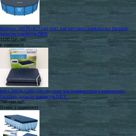
Bestway 58038 (457 см) тент для круглого каркасного басейну,
захисне накриття ПВХ
1120 грн./шт.
в наявності
Intex 28036 (260×160 см) тент для прямокутного каркасного
басейну, захисне накриття ПВХ
790 грн./шт.
Немає у наявності