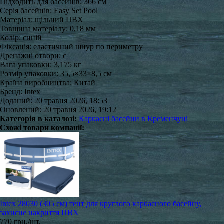
Підходить для басейнів: 366 см
Серія басейнів: Easy Set Pool
Матеріал: щільний ПВХ
Товщина матеріалу: 0,18 мм
Колір: синій
Фіксація: еластичний шнур по периметру
Дренажні отвори: є
Вага упаковки: 3,175 кг
Розмір упаковки: 35,5×33×8,5 см
Країна виробництва: Китай
Бренд: Intex
Доданий: 20 травня 2026, 18:53
Оновлений: 20 травня 2026, 19:12
Категорія в каталозі:
Каркасні басейни в Кременчуці
Схожі товари компанії:
Intex 28030 (305 см) тент для круглого каркасного басейну,
захисне накриття ПВХ
770 грн./шт.