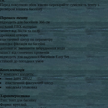
см.
Перед покупкою обов’язково перевіряйте сумісність тенту з
розміром вашого басейну.
Переваги тенту
підходить для басейнів 366 см
щільний ПВХ матеріал
захист від листя та пилу
дренажні отвори
еластичний шнур по периметру
швидка фіксація на басейні
допомагає зменшити забруднення води
захист від сонячних променів
підходить для надувних басейнів Easy Set
стійкий до погодних умов
Комплектація
У комплект входить:
тент Intex 28022
еластичний фіксуючий шнур
заводська упаковка
Характеристики
Тип: тент для басейну
Форма: круглий