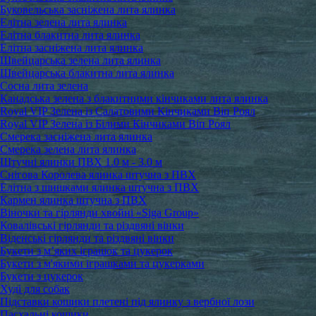
Буковельська засніжена лита ялинка
Елітна зелена лита ялинка
Елітна блакитна лита ялинка
Елітна засніжена лита ялинка
Швейцарська зелена лита ялинка
Швейцарська блакитна лита ялинка
Сосна лита зелена
Канадська зелена з блакитними кінчиками лита ялинка
Royal VIP Зелена із Салатовими Кінчиками Віп Роял
Royal VIP Зелена із Білими Кінчиками Віп Роял
Смерека засніжена лита ялинка
Смерека зелена лита ялинка
Штучні ялинки ПВХ 1.0 м - 3.0 м
Снігова Королева ялинка штучна з ПВХ
Елітна з шишками ялинка штучна з ПВХ
Кармен ялинка штучна з ПВХ
Віночки та гірлянди хвойні «Siga Group»
Ковалівські гірлянди та різдвяні вінки
Віденські гірлянди та різдвяні вінки
Букети з м’яких іграшок та цукерок
Букети з м'якими іграшками та цукерками
Букети з цукерок
Худі для собак
Підставки кошики плетені під ялинку з вербної лози
Пасхальні кошики