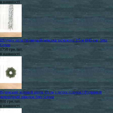
в наявності
Штучна лита гірлянда Віденська засніжена 2.5 м Ø45 см | Siga
Group
1750 грн./шт.
в наявності
Віденский зелений вінок 45 см з литих гілочок | Різдвяний
новорічний віночок Siga Group
800 грн./шт.
в наявності