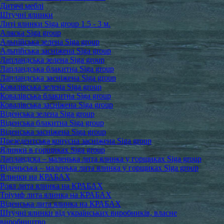
Дитячі меблі
Штучні ялинки
Литі ялинки Siga group 1.5 - 3 м.
Аляска Siga group
Альпійська зелена Siga group
Альпійська засніжена Siga group
Лапландська зелена Siga group
Лапландська блакитна Siga group
Лапландська засніжена Siga group
Ковалівська зелена Siga group
Ковалівська блакитна Siga group
Ковалівська засніжена Siga group
Віденська зелена Siga group
Віденська блакитна Siga group
Віденська засніжена Siga group
Презедентська конусна засніжена Siga group
Ялинки в горщиках Siga group
Лапландска – маленька лита ялинка у горщиках Siga group
Віденьська – маленька лита ялинка у горщиках Siga group
Ялинки на КРАБАХ
Роял лита ялинка на КРАБАХ
Тріумф лита ялинка на КРАБАХ
Віденська лита ялинка на КРАБАХ
Штучні ялинки від українських виробників, власне
виробництво