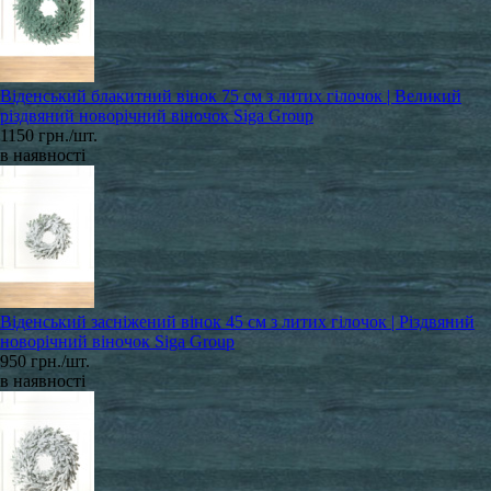
Віденський блакитний вінок 75 см з литих гілочок | Великий
різдвяний новорічний віночок Siga Group
1150 грн./шт.
в наявності
Віденський засніжений вінок 45 см з литих гілочок | Різдвяний
новорічний віночок Siga Group
950 грн./шт.
в наявності