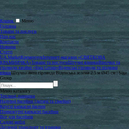
Кошик
Меню
Головна
Товари та послуги
Про нас
Контакти
Новини
Статті
UA Market
Кременчук
Інтернет-магазин «СВЯТКОВА
КРАМНИЧКА»
Товари та послуги
Штучні ялинки
Віночки та
гірлянди хвойні «Siga Group»
Віденські гірлянди та різдвяні
вінки
Штучна лита гірлянда Віденська зелена 2.5 м Ø45 см | Siga
Group
Меню
каталогу
Теплиці, парники
Надувні басейни (дитячі та сімейні)
Круглі каркасні басени
Прямокутні каркасні басейни
Все для басейнів
Садові меблі
Дитячий транспорт та іграшки