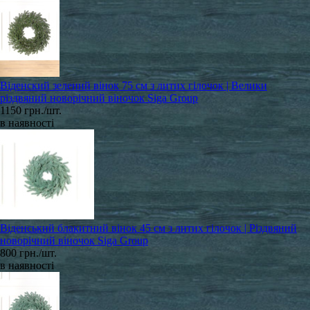
Віденский зелений вінок 75 см з литих гілочок | Велики
різдвяний новорічний віночок Siga Group
1150 грн./шт.
в наявності
Віденський блакитний вінок 45 см з литих гілочок | Різдвяний
новорічний віночок Siga Group
800 грн./шт.
в наявності