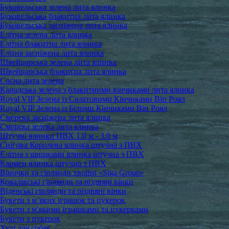
Буковельська зелена лита ялинка
Буковельська блакитна лита ялинка
Буковельська засніжена лита ялинка
Елітна зелена лита ялинка
Елітна блакитна лита ялинка
Елітна засніжена лита ялинка
Швейцарська зелена лита ялинка
Швейцарська блакитна лита ялинка
Сосна лита зелена
Канадська зелена з блакитними кінчиками лита ялинка
Royal VIP Зелена із Салатовими Кінчиками Віп Роял
Royal VIP Зелена із Білими Кінчиками Віп Роял
Смерека засніжена лита ялинка
Смерека зелена лита ялинка
Штучні ялинки ПВХ 1.0 м - 3.0 м
Снігова Королева ялинка штучна з ПВХ
Елітна з шишками ялинка штучна з ПВХ
Кармен ялинка штучна з ПВХ
Віночки та гірлянди хвойні «Siga Group»
Ковалівські гірлянди та різдвяні вінки
Віденські гірлянди та різдвяні вінки
Букети з м’яких іграшок та цукерок
Букети з м'якими іграшками та цукерками
Букети з цукерок
Худі для собак