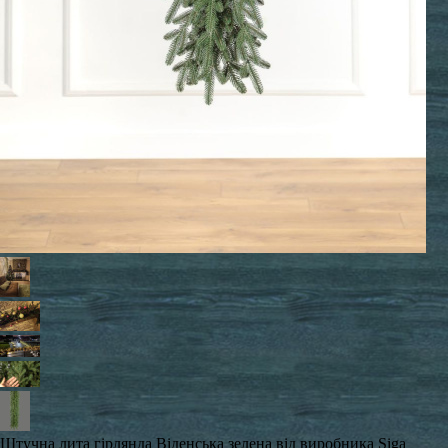
Штучна лита гірлянда Віденська зелена від виробника Siga