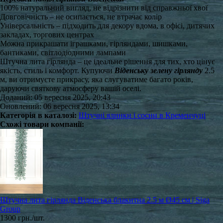
100% натуральний вигляд, не відрізнити від справжньої хвої
Довговічність – не осипається, не втрачає колір
Універсальність – підходить для декору вдома, в офісі, дитячих
закладах, торгових центрах
Можна прикрашати іграшками, гірляндами, шишками,
бантиками, світлодіодними лампами
Штучна лита гірлянда – це ідеальне рішення для тих, хто цінує
якість, стиль і комфорт. Купуючи
В
іденську зелену гірлянду
2.5
м, ви отримуєте прикрасу, яка слугуватиме багато років,
даруючи святкову атмосферу вашій оселі.
Доданий: 05 вересня 2025, 20:43
Оновлений: 06 вересня 2025, 13:34
Категорія в каталозі:
Штучні ялинки і сосни в Кременчуці
Схожі товари компанії:
Штучна лита гірлянда Віденська блакитна 2.5 м Ø45 см | Siga
Group
1300 грн./шт.