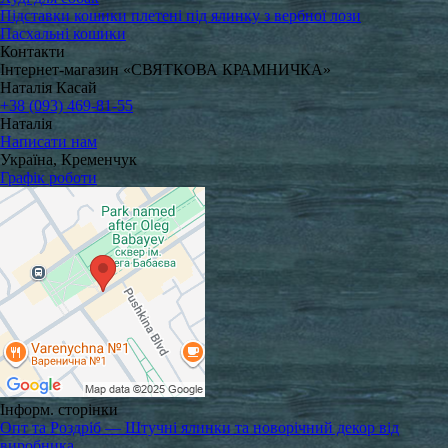
Підставки кошики плетені під ялинку з вербної лози
Пасхальні кошики
Контакти
Інтернет-магазин «СВЯТКОВА КРАМНИЧКА»
Наталія Касай
+38 (093) 469-81-55
Наталія
Написати нам
Україна, Кременчук
Графік роботи
Інформ. сторінки
Опт та Роздріб — Штучні ялинки та новорічний декор від
виробника