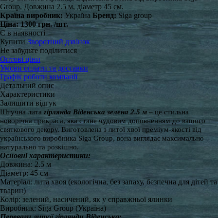
Group. Довжина 2.5 м, діаметр 45 см.
Країна виробник:
Україна
Бренд:
Siga group
Ціна:
1300 грн.
/шт.
Є в наявності
Купити
Зворотний дзвінок
Не забудьте поділитися
Оптові ціни
Умови оплати та доставки
Графік роботи компанії
Детальний опис
Характеристики
Залишити відгук
Штучна лита
гірлянда Віденська зелена 2.5 м
– це стильна
новорічна прикраса, яка стане чудовим доповненням до вашого
святкового декору. Виготовлена з литої хвої преміум-якості від
українського виробника Siga Group, вона виглядає максимально
натурально та розкішно.
Основні характеристики:
Довжина: 2.5 м
Діаметр: 45 см
Матеріал: лита хвоя (екологічна, без запаху, безпечна для дітей та
тварин)
Колір: зелений, насичений, як у справжньої ялинки
Виробник: Siga Group (Україна)
Переваги литої гірлянди Віденська: