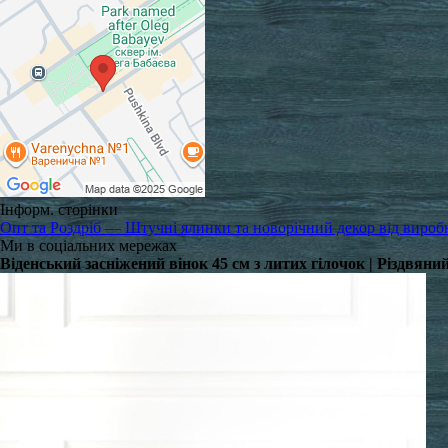
Інформ. сторінки
Опт та Роздріб — Штучні ялинки та новорічний декор від вироб
Ми в соціальних мережах
Віденський засніжений вінок 45 см з литих гілочок | Різдвяни