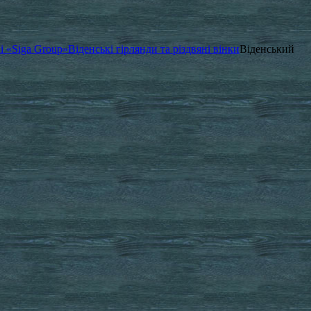
і «Siga Group»
Віденські гірлянди та різдвяні вінки
Віденський