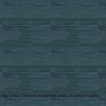
д Siga Group. Стильний новорічний декор для дверей та дому.