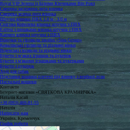
Royal VIP Зелена із Білими Кінчиками Віп Роял
Смерека засніжена лита ялинка
Смерека зелена лита ялинка
Штучні ялинки ПВХ 1.0 м - 3.0 м
Снігова Королева ялинка штучна з ПВХ
Елітна з шишками ялинка штучна з ПВХ
Кармен ялинка штучна з ПВХ
Віночки та гірлянди хвойні «Siga Group»
Ковалівські гірлянди та різдвяні вінки
Віденські гірлянди та різдвяні вінки
Букети з м’яких іграшок та цукерок
Букети з м'якими іграшками та цукерками
Букети з цукерок
Худі для собак
Підставки кошики плетені під ялинку з вербної лози
Пасхальні кошики
Контакти
Інтернет-магазин «СВЯТКОВА КРАМНИЧКА»
Наталія Касай
+38 (093) 469-81-55
Наталія
Написати нам
Україна, Кременчук
Графік роботи