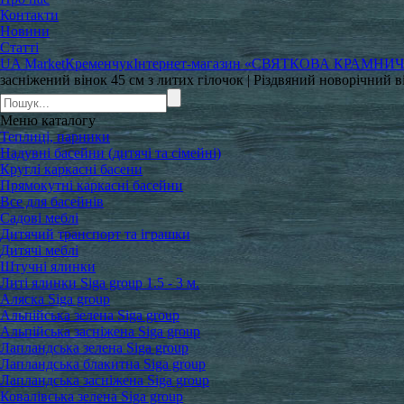
Контакти
Новини
Статті
UA Market
Кременчук
Інтернет-магазин «СВЯТКОВА КРАМНИ
засніжений вінок 45 см з литих гілочок | Різдвяний новорічний в
Меню
каталогу
Теплиці, парники
Надувні басейни (дитячі та сімейні)
Круглі каркасні басени
Прямокутні каркасні басейни
Все для басейнів
Садові меблі
Дитячий транспорт та іграшки
Дитячі меблі
Штучні ялинки
Литі ялинки Siga group 1.5 - 3 м.
Аляска Siga group
Альпійська зелена Siga group
Альпійська засніжена Siga group
Лапландська зелена Siga group
Лапландська блакитна Siga group
Лапландська засніжена Siga group
Ковалівська зелена Siga group