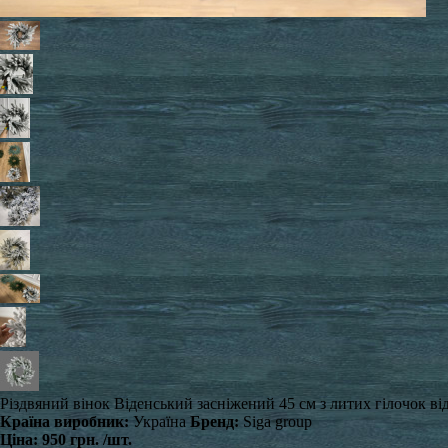
Різдвяний вінок Віденський засніжений 45 см з литих гілочок ві
Країна виробник:
Україна
Бренд:
Siga group
Ціна:
950 грн.
/шт.