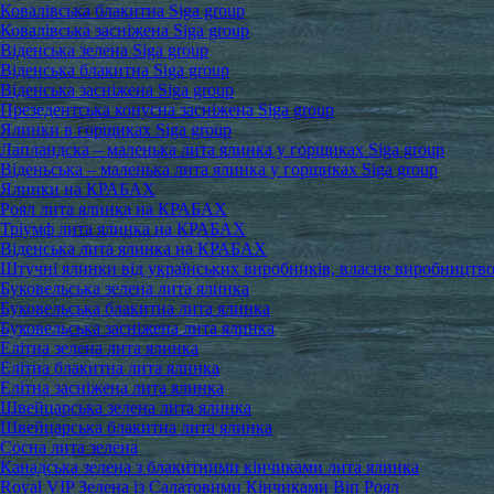
Ковалівська блакитна Siga group
Ковалівська засніжена Siga group
Віденська зелена Siga group
Віденська блакитна Siga group
Віденська засніжена Siga group
Презедентська конусна засніжена Siga group
Ялинки в горщиках Siga group
Лапландска – маленька лита ялинка у горщиках Siga group
Віденьська – маленька лита ялинка у горщиках Siga group
Ялинки на КРАБАХ
Роял лита ялинка на КРАБАХ
Тріумф лита ялинка на КРАБАХ
Віденська лита ялинка на КРАБАХ
Штучні ялинки від українських виробників, власне виробництв
Буковельська зелена лита ялинка
Буковельська блакитна лита ялинка
Буковельська засніжена лита ялинка
Елітна зелена лита ялинка
Елітна блакитна лита ялинка
Елітна засніжена лита ялинка
Швейцарська зелена лита ялинка
Швейцарська блакитна лита ялинка
Сосна лита зелена
Канадська зелена з блакитними кінчиками лита ялинка
Royal VIP Зелена із Салатовими Кінчиками Віп Роял