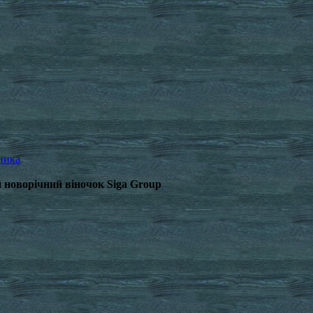
ника
й новорічний віночок Siga Group