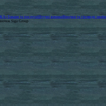
ЧКА»
Товари та послуги
Штучні ялинки
Віночки та гірлянди хвойн
іночок Siga Group