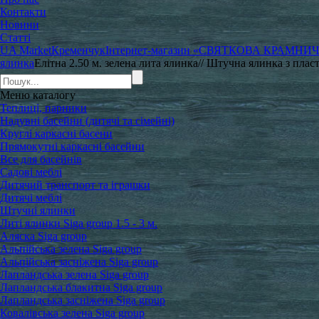
Контакти
Новини
Статті
UA Market
Кременчук
Інтернет-магазин «СВЯТКОВА КРАМНИ
ялинка
Елітна 2.50 м. зелена лита ялинка// Штучна ялинка з плас
Меню
каталогу
Теплиці, парники
Надувні басейни (дитячі та сімейні)
Круглі каркасні басени
Прямокутні каркасні басейни
Все для басейнів
Садові меблі
Дитячий транспорт та іграшки
Дитячі меблі
Штучні ялинки
Литі ялинки Siga group 1.5 - 3 м.
Аляска Siga group
Альпійська зелена Siga group
Альпійська засніжена Siga group
Лапландська зелена Siga group
Лапландська блакитна Siga group
Лапландська засніжена Siga group
Ковалівська зелена Siga group