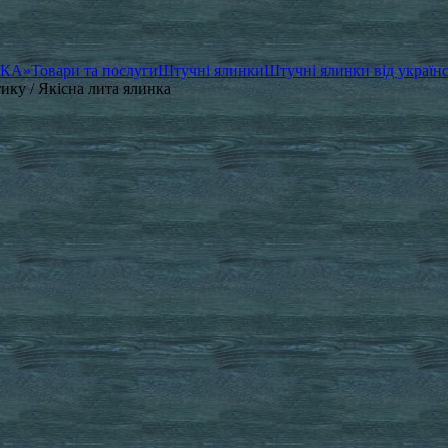
ЧКА»
Товари та послуги
Штучні ялинки
Штучні ялинки від україн
тику / Якісна лита ялинка