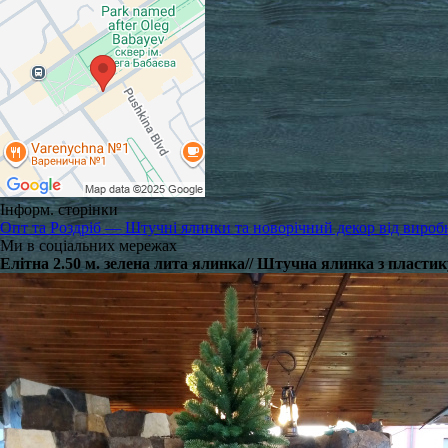
Інформ. сторінки
Опт та Роздріб — Штучні ялинки та новорічний декор від вироб
Ми в соціальних мережах
Елітна 2.50 м. зелена лита ялинка// Штучна ялинка з пластик