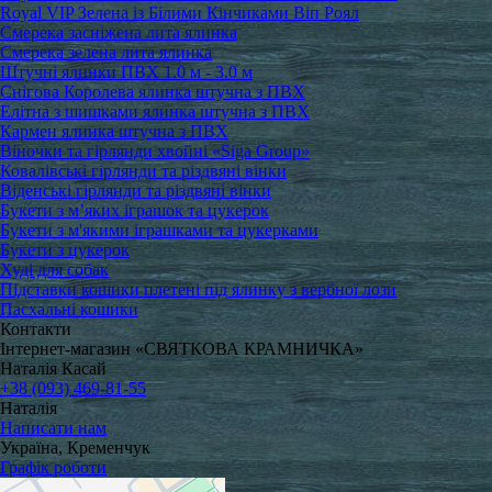
Royal VIP Зелена із Білими Кінчиками Віп Роял
Смерека засніжена лита ялинка
Смерека зелена лита ялинка
Штучні ялинки ПВХ 1.0 м - 3.0 м
Снігова Королева ялинка штучна з ПВХ
Елітна з шишками ялинка штучна з ПВХ
Кармен ялинка штучна з ПВХ
Віночки та гірлянди хвойні «Siga Group»
Ковалівські гірлянди та різдвяні вінки
Віденські гірлянди та різдвяні вінки
Букети з м’яких іграшок та цукерок
Букети з м'якими іграшками та цукерками
Букети з цукерок
Худі для собак
Підставки кошики плетені під ялинку з вербної лози
Пасхальні кошики
Контакти
Інтернет-магазин «СВЯТКОВА КРАМНИЧКА»
Наталія Касай
+38 (093) 469-81-55
Наталія
Написати нам
Україна, Кременчук
Графік роботи