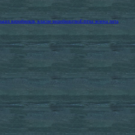
ських виробників, власне виробництво
Елітна зелена лита