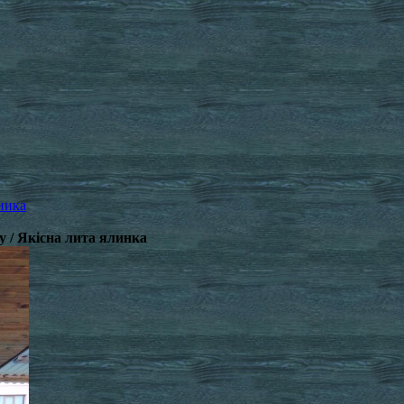
ника
у / Якісна лита ялинка