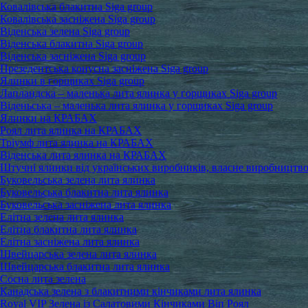
Ковалівська блакитна Siga group
Ковалівська засніжена Siga group
Віденська зелена Siga group
Віденська блакитна Siga group
Віденська засніжена Siga group
Презедентська конусна засніжена Siga group
Ялинки в горщиках Siga group
Лапландска – маленька лита ялинка у горщиках Siga group
Віденьська – маленька лита ялинка у горщиках Siga group
Ялинки на КРАБАХ
Роял лита ялинка на КРАБАХ
Тріумф лита ялинка на КРАБАХ
Віденська лита ялинка на КРАБАХ
Штучні ялинки від українських виробників, власне виробництв
Буковельська зелена лита ялинка
Буковельська блакитна лита ялинка
Буковельська засніжена лита ялинка
Елітна зелена лита ялинка
Елітна блакитна лита ялинка
Елітна засніжена лита ялинка
Швейцарська зелена лита ялинка
Швейцарська блакитна лита ялинка
Сосна лита зелена
Канадська зелена з блакитними кінчиками лита ялинка
Royal VIP Зелена із Салатовими Кінчиками Віп Роял