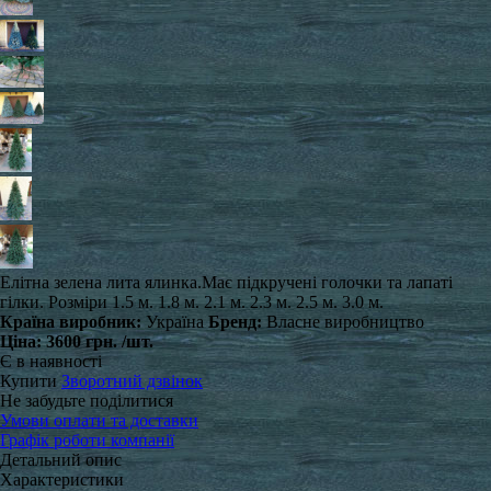
Елітна зелена лита ялинка. ​Має підкручені голочки та лапаті
гілки. Розміри 1.5 м. 1.8 м. 2.1 м. 2.3 м. 2.5 м. 3.0 м.
Країна виробник:
Україна
Бренд:
Власне виробництво
Ціна:
3600 грн.
/шт.
Є в наявності
Купити
Зворотний дзвінок
Не забудьте поділитися
Умови оплати та доставки
Графік роботи компанії
Детальний опис
Характеристики