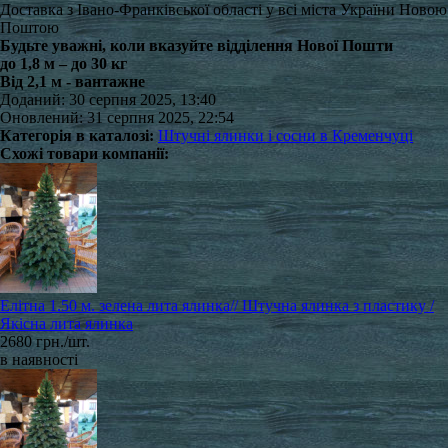
Доставка з Івано-Франківської області у всі міста України Новою
Поштою
Будьте уважні, коли вказуйте відділення Нової Пошти
до 1,8 м – до 30 кг
Від 2,1 м - вантажне
Доданий: 30 серпня 2025, 13:40
Оновлений: 31 серпня 2025, 22:54
Категорія в каталозі:
Штучні ялинки і сосни в Кременчуці
Схожі товари компанії:
Елітна 1.50 м. зелена лита ялинка// Штучна ялинка з пластику /
Якісна лита ялинка
2680 грн./шт.
в наявності