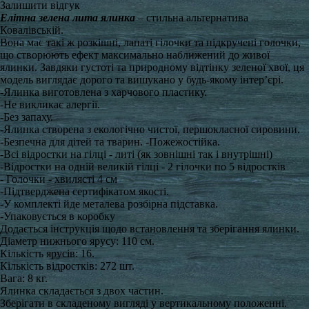
Залишити відгук
Елітна зелена лита ялинка
– стильна альтернатива
Ковалівській.
Вона має такі ж розкішні, лапаті гілочки та підкручені голочки,
що створюють ефект максимально наближений до живої
ялинки. Завдяки густоті та природному відтінку зеленої хвої, ця
модель виглядає дорого та вишукано у будь-якому інтер’єрі.
-Ялинка виготовлена з харчового пластику.
-Не викликає алергії.
-Без запаху.
-Ялинка створена з екологічно чистої, першокласної сировини.
-Безпечна для дітей та тварин. -Пожежостійка.
-Всі відростки на гілці - литі (як зовнішні так і внутрішні)
-Відростки на одній великій гілці - 2 гілочки по 5 відростків
- Голочки - хвилясті 4 см
-Підтверджена сертифікатом якості.
-У комплекті йде металева розбірна підставка.
-Упаковується в коробку
Додається інструкція щодо встановлення та зберігання ялинки.
Діаметр нижнього ярусу: 110 см.
Кількість ярусів: 16.
Кількість відростків: 272 шт.
Вага: 8 кг.
Ялинка складається з двох частин.
Зберігати в складеному вигляді у вертикальному положенні.