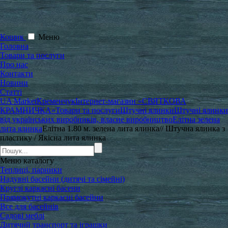
Кошик
Меню
Головна
Товари та послуги
Про нас
Контакти
Новини
Статті
UA Market
Кременчук
Інтернет-магазин «СВЯТКОВА
КРАМНИЧКА»
Товари та послуги
Штучні ялинки
Штучні ялинки
від українських виробників, власне виробництво
Елітна зелена
лита ялинка
Елітна 1.80 м. зелена лита ялинка// Штучна ялинка з
пластику / Якісна лита ялинка
Меню
каталогу
Теплиці, парники
Надувні басейни (дитячі та сімейні)
Круглі каркасні басени
Прямокутні каркасні басейни
Все для басейнів
Садові меблі
Дитячий транспорт та іграшки