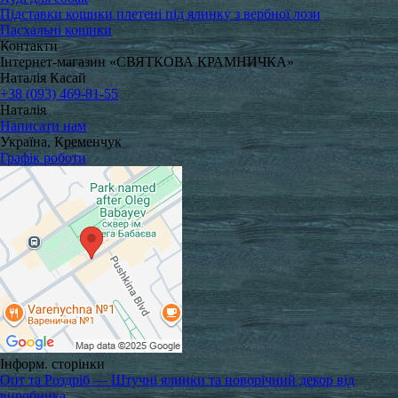
Підставки кошики плетені під ялинку з вербної лози
Пасхальні кошики
Контакти
Інтернет-магазин «СВЯТКОВА КРАМНИЧКА»
Наталія Касай
+38 (093) 469-81-55
Наталія
Написати нам
Україна, Кременчук
Графік роботи
Інформ. сторінки
Опт та Роздріб — Штучні ялинки та новорічний декор від
виробника