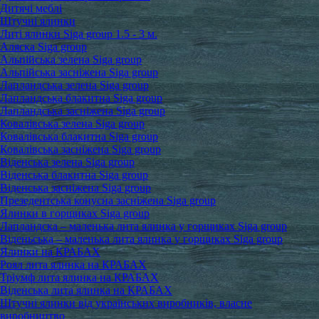
Дитячі меблі
Штучні ялинки
Литі ялинки Siga group 1.5 - 3 м.
Аляска Siga group
Альпійська зелена Siga group
Альпійська засніжена Siga group
Лапландська зелена Siga group
Лапландська блакитна Siga group
Лапландська засніжена Siga group
Ковалівська зелена Siga group
Ковалівська блакитна Siga group
Ковалівська засніжена Siga group
Віденська зелена Siga group
Віденська блакитна Siga group
Віденська засніжена Siga group
Презедентська конусна засніжена Siga group
Ялинки в горщиках Siga group
Лапландска – маленька лита ялинка у горщиках Siga group
Віденьська – маленька лита ялинка у горщиках Siga group
Ялинки на КРАБАХ
Роял лита ялинка на КРАБАХ
Тріумф лита ялинка на КРАБАХ
Віденська лита ялинка на КРАБАХ
Штучні ялинки від українських виробників, власне
виробництво