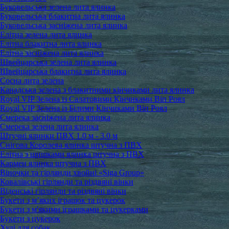
Буковельська зелена лита ялинка
Буковельська блакитна лита ялинка
Буковельська засніжена лита ялинка
Елітна зелена лита ялинка
Елітна блакитна лита ялинка
Елітна засніжена лита ялинка
Швейцарська зелена лита ялинка
Швейцарська блакитна лита ялинка
Сосна лита зелена
Канадська зелена з блакитними кінчиками лита ялинка
Royal VIP Зелена із Салатовими Кінчиками Віп Роял
Royal VIP Зелена із Білими Кінчиками Віп Роял
Смерека засніжена лита ялинка
Смерека зелена лита ялинка
Штучні ялинки ПВХ 1.0 м - 3.0 м
Снігова Королева ялинка штучна з ПВХ
Елітна з шишками ялинка штучна з ПВХ
Кармен ялинка штучна з ПВХ
Віночки та гірлянди хвойні «Siga Group»
Ковалівські гірлянди та різдвяні вінки
Віденські гірлянди та різдвяні вінки
Букети з м’яких іграшок та цукерок
Букети з м'якими іграшками та цукерками
Букети з цукерок
Худі для собак