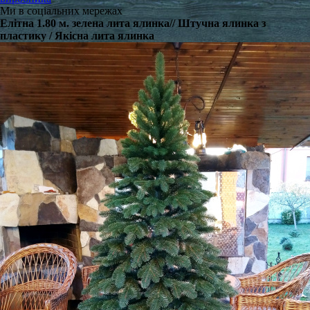
Ми в соціальних мережах
Елітна 1.80 м. зелена лита ялинка// Штучна ялинка з
пластику / Якісна лита ялинка