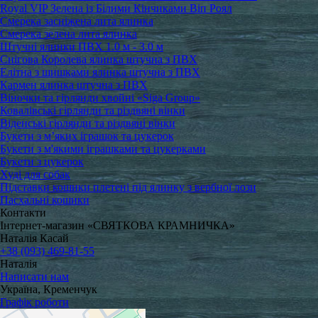
Royal VIP Зелена із Білими Кінчиками Віп Роял
Смерека засніжена лита ялинка
Смерека зелена лита ялинка
Штучні ялинки ПВХ 1.0 м - 3.0 м
Снігова Королева ялинка штучна з ПВХ
Елітна з шишками ялинка штучна з ПВХ
Кармен ялинка штучна з ПВХ
Віночки та гірлянди хвойні «Siga Group»
Ковалівські гірлянди та різдвяні вінки
Віденські гірлянди та різдвяні вінки
Букети з м’яких іграшок та цукерок
Букети з м'якими іграшками та цукерками
Букети з цукерок
Худі для собак
Підставки кошики плетені під ялинку з вербної лози
Пасхальні кошики
Контакти
Інтернет-магазин «СВЯТКОВА КРАМНИЧКА»
Наталія Касай
+38 (093) 469-81-55
Наталія
Написати нам
Україна, Кременчук
Графік роботи