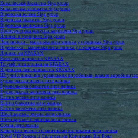
Ковалівська блакитна Siga group
Ковалівська засніжена Siga group
Віденська зелена Siga group
Віденська блакитна Siga group
Віденська засніжена Siga group
Презедентська конусна засніжена Siga group
Ялинки в горщиках Siga group
Лапландска – маленька лита ялинка у горщиках Siga group
Віденьська – маленька лита ялинка у горщиках Siga group
Ялинки на КРАБАХ
Роял лита ялинка на КРАБАХ
Тріумф лита ялинка на КРАБАХ
Віденська лита ялинка на КРАБАХ
Штучні ялинки від українських виробників, власне виробництв
Буковельська зелена лита ялинка
Буковельська блакитна лита ялинка
Буковельська засніжена лита ялинка
Елітна зелена лита ялинка
Елітна блакитна лита ялинка
Елітна засніжена лита ялинка
Швейцарська зелена лита ялинка
Швейцарська блакитна лита ялинка
Сосна лита зелена
Канадська зелена з блакитними кінчиками лита ялинка
Royal VIP Зелена із Салатовими Кінчиками Віп Роял