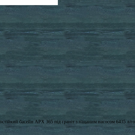
стійкий басейн APX 365 під граніт з піщаним насосом 6435 л/го