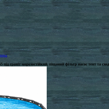
ника
 під граніт морозостійкий, піщаний фільтр насос тент та схо