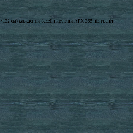
1×132 см) каркасний басейн круглий APX 365 під граніт