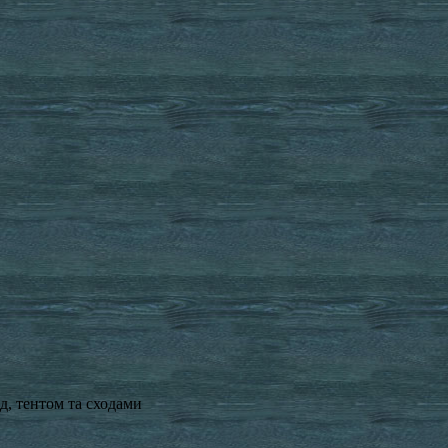
д, тентом та сходами