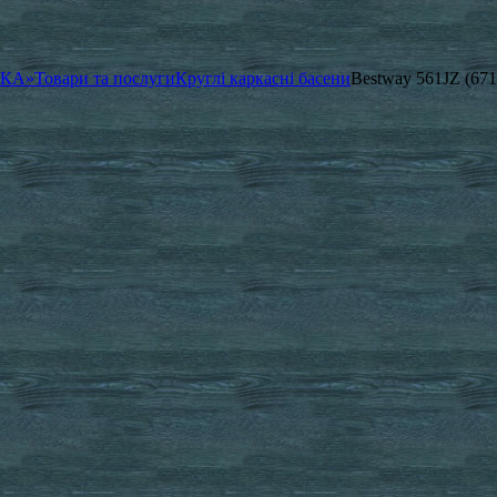
ЧКА»
Товари та послуги
Круглі каркасні басени
Bestway 561JZ (67