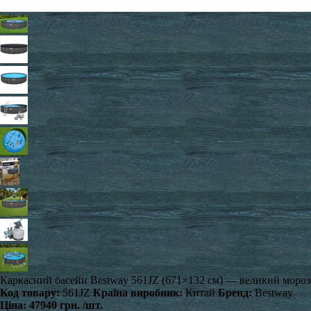
Каркасний басейн Bestway 561JZ (671×132 см) — великий морозо
Код товару:
561JZ
Країна виробник:
Китай
Бренд:
Bestway
Ціна:
47940 грн.
/шт.