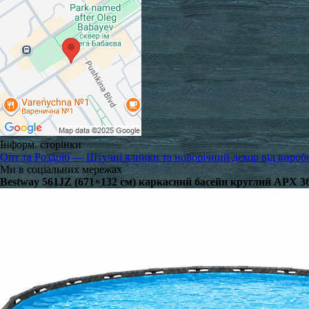
Інформ. сторінки
Опт та Роздріб — Штучні ялинки та новорічний декор від вироб
Ми в соціальних мережах
Bestway 561JZ (671×132 см) каркасний басейн круглий APX 365