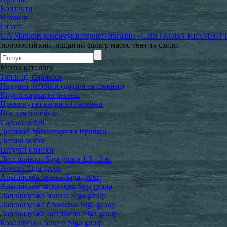
Контакти
Новини
Статті
UA Market
Кременчук
Інтернет-магазин «СВЯТКОВА КРАМНИ
морозостійкий, піщаний фільтр насос тент та сходи
Меню
каталогу
Теплиці, парники
Надувні басейни (дитячі та сімейні)
Круглі каркасні басени
Прямокутні каркасні басейни
Все для басейнів
Садові меблі
Дитячий транспорт та іграшки
Дитячі меблі
Штучні ялинки
Литі ялинки Siga group 1.5 - 3 м.
Аляска Siga group
Альпійська зелена Siga group
Альпійська засніжена Siga group
Лапландська зелена Siga group
Лапландська блакитна Siga group
Лапландська засніжена Siga group
Ковалівська зелена Siga group