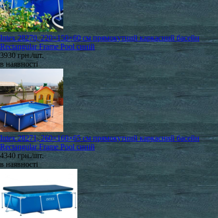
Intex 28270, 220×150×60 см прямокутний каркасний басейн
Rectangular Frame Pool синій
3930 грн./шт.
в наявності
Intex 28271, 260×160×65 см прямокутний каркасний басейн
Rectangular Frame Pool синій
4340 грн./шт.
в наявності