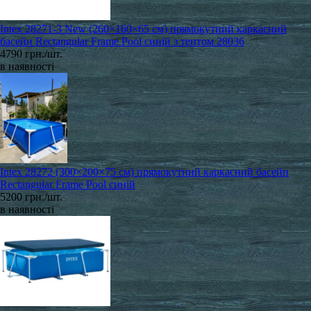
Intex 28271-3 New (260×160×65 см) прямокутний каркасний
басейн Rectangular Frame Pool синій з тентом 28036
4790 грн./шт.
в наявності
Intex 28272 (300×200×75 см) прямокутний каркасний басейн
Rectangular Frame Pool синій
5200 грн./шт.
в наявності