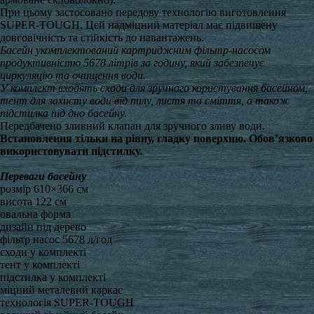
При цьому застосовано передову технологію виготовлення
SUPER-TOUGH. Цей надміцний матеріал має підвищену
довговічність та стійкість до навантажень.
Басейн укомплектований картриджним фільтр-насосом
продуктивністю 5678 літрів за годину, який забезпечує
циркуляцію та очищення води.
У комплект входять сходи для зручного користування басейном,
тент для захисту води від пилу, листя та сміття, а також
підстилка під дно басейну.
Передбачено зливний клапан для зручного зливу води.
Встановлення тільки на рівну, гладку поверхню. Обов’язково
використовувати підстилку.
Переваги басейну
розмір 610×366 см
висота 122 см
овальна форма
дизайн під дерево
фільтр насос 5678 л/год
сходи у комплекті
тент у комплекті
підстилка у комплекті
міцний металевий каркас
технологія SUPER-TOUGH