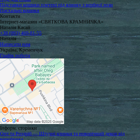
Підставки кошики плетені під ялинку з вербної лози
Пасхальні кошики
Контакти
Інтернет-магазин «СВЯТКОВА КРАМНИЧКА»
Наталія Касай
+38 (093) 469-81-55
Наталія
Написати нам
Україна, Кременчук
Графік роботи
Інформ. сторінки
Опт та Роздріб — Штучні ялинки та новорічний декор від
виробника