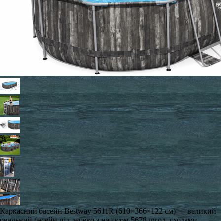
Каркасний басейн Bestway 5611R (610×366×122 см) — великий
овальний басейн під дерево з насосом 5678 л/год, сходами,