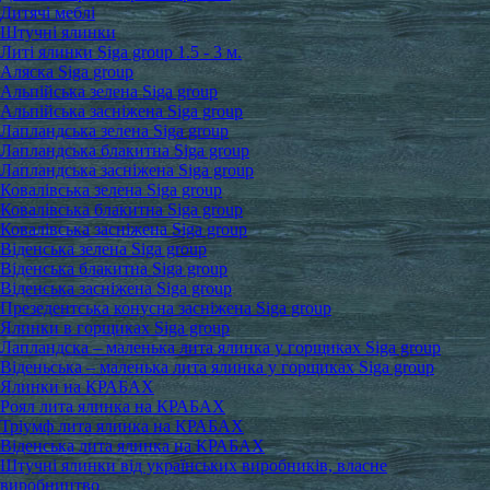
Дитячі меблі
Штучні ялинки
Литі ялинки Siga group 1.5 - 3 м.
Аляска Siga group
Альпійська зелена Siga group
Альпійська засніжена Siga group
Лапландська зелена Siga group
Лапландська блакитна Siga group
Лапландська засніжена Siga group
Ковалівська зелена Siga group
Ковалівська блакитна Siga group
Ковалівська засніжена Siga group
Віденська зелена Siga group
Віденська блакитна Siga group
Віденська засніжена Siga group
Презедентська конусна засніжена Siga group
Ялинки в горщиках Siga group
Лапландска – маленька лита ялинка у горщиках Siga group
Віденьська – маленька лита ялинка у горщиках Siga group
Ялинки на КРАБАХ
Роял лита ялинка на КРАБАХ
Тріумф лита ялинка на КРАБАХ
Віденська лита ялинка на КРАБАХ
Штучні ялинки від українських виробників, власне
виробництво