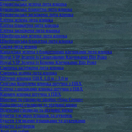
Буковельська зелена лита ялинка
Буковельська блакитна лита ялинка
Буковельська засніжена лита ялинка
Елітна зелена лита ялинка
Елітна блакитна лита ялинка
Елітна засніжена лита ялинка
Швейцарська зелена лита ялинка
Швейцарська блакитна лита ялинка
Сосна лита зелена
Канадська зелена з блакитними кінчиками лита ялинка
Royal VIP Зелена із Салатовими Кінчиками Віп Роял
Royal VIP Зелена із Білими Кінчиками Віп Роял
Смерека засніжена лита ялинка
Смерека зелена лита ялинка
Штучні ялинки ПВХ 1.0 м - 3.0 м
Снігова Королева ялинка штучна з ПВХ
Елітна з шишками ялинка штучна з ПВХ
Кармен ялинка штучна з ПВХ
Віночки та гірлянди хвойні «Siga Group»
Ковалівські гірлянди та різдвяні вінки
Віденські гірлянди та різдвяні вінки
Букети з м’яких іграшок та цукерок
Букети з м'якими іграшками та цукерками
Букети з цукерок
Худі для собак