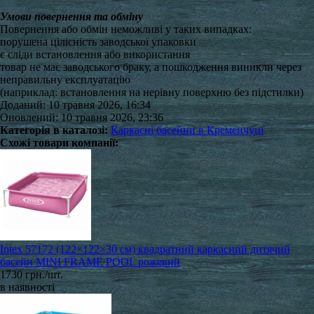
Умови повернення та обміну
Повернення або обмін неможливі у таких випадках:
порушена цілісність заводської упаковки
є сліди встановлення або використання
товар не має заводського браку, а пошкодження виникли через
неправильну експлуатацію
(наприклад: встановлення на нерівну поверхню без підстилки)
Доданий: 10 травня 2026, 16:34
Оновлений: 10 травня 2026, 23:36
Категорія в каталозі:
Каркасні басейни в Кременчуці
Схожі товари компанії:
Intex 57172 (122×122×30 см) квадратний каркасний дитячий
басейн MINI FRAME POOL рожевий
1730 грн./шт.
в наявності