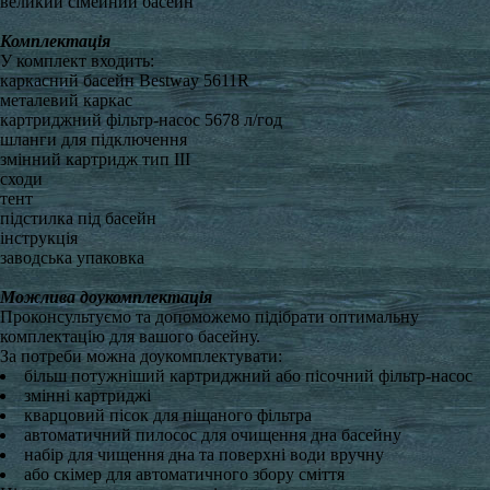
великий сімейний басейн
Комплектація
У комплект входить:
каркасний басейн Bestway 5611R
металевий каркас
картриджний фільтр-насос 5678 л/год
шланги для підключення
змінний картридж тип III
сходи
тент
підстилка під басейн
інструкція
заводська упаковка
Можлива доукомплектація
Проконсультуємо та допоможемо підібрати оптимальну
комплектацію для вашого басейну.
За потреби можна доукомплектувати:
більш потужніший картриджний або пісочний фільтр-насос
змінні картриджі
кварцовий пісок для піщаного фільтра
автоматичний пилосос для очищення дна басейну
набір для чищення дна та поверхні води вручну
або скімер для автоматичного збору сміття