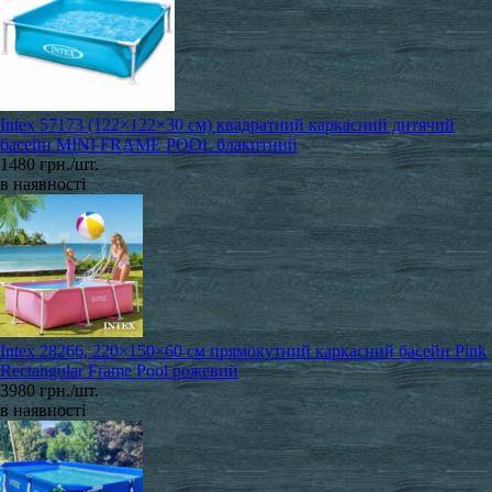
Intex 57173 (122×122×30 см) квадратний каркасний дитячий
басейн MINI FRAME POOL блакитний
1480 грн./шт.
в наявності
Intex 28266, 220×150×60 см прямокутний каркасний басейн Pink
Rectangular Frame Pool рожевий
3980 грн./шт.
в наявності