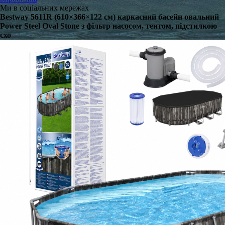
Ми в соціальних мережах
Bestway 5611R (610×366×122 см) каркасний басейн овальний
Power Steel Oval Stone з фільтр насосом, тентом, підстилкою
схо