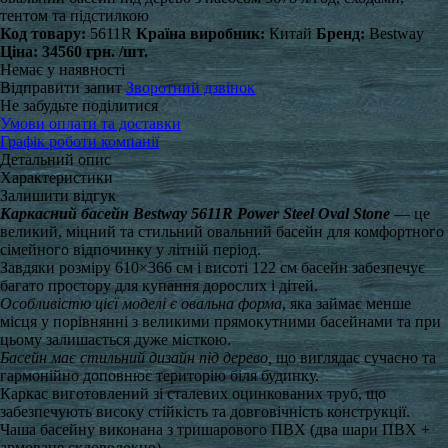
тентом та підстилкою
Код товару:
5611R
Країна виробник:
Китай
Бренд:
Bestway
Ціна:
34560 грн.
/шт.
Немає у наявності
Відправити запит
Зворотний дзвінок
Не забудьте поділитися
Умови оплати та доставки
Графік роботи компанії
Детальний опис
Характеристики
Залишити відгук
Каркасний басейн Bestway 5611R Power Steel Oval Stone
— це
великий, міцний та стильний овальний басейн для комфортного
сімейного відпочинку у літній період.
Завдяки розміру 610×366 см і висоті 122 см басейн забезпечує
багато простору для купання дорослих і дітей.
Особливістю цієї моделі є овальна форма
, яка займає менше
місця у порівнянні з великими прямокутними басейнами та при
цьому залишається дуже місткою.
Басейн має стильний дизайн під дерево,
що виглядає сучасно та
гармонійно доповнює територію біля будинку.
Каркас виготовлений зі сталевих оцинкованих труб, що
забезпечують високу стійкість та довговічність конструкції.
Чаша басейну виконана з тришарового ПВХ (два шари ПВХ +
армоване скловолокно).