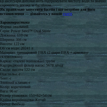
Ці аксесуари допомагають підтримувати чистоту води та значно
спрощують догляд за басейном.
Як правильно запустити басейн і що потрібно для його
встановлення — дізнайтесь у нашій
статті
.
Характеристики
Форма: овальний
Серія: Power Steel™ Oval Stone
Довжина: 610 см
Ширина: 366 см
Висота: 122 см
Об’єм води: 20241 л
Матеріал: тришаровий ПВХ (2 шари ПВХ + армоване
скловолокно)
Каркас: сталеві оцинковані труби
Картриджний фільтр насос: 5678 л/год
Сходи: висота 122 см
Підстилка: є
Тент: є
Зливний клапан: є
Колір: коричневий
Вага: 96 кг
Розмір упаковки: 153×62×54 см
Країна виробництва: Китай
Бренд: Bestway