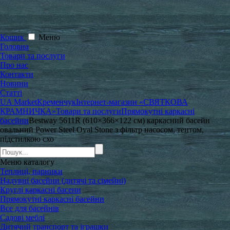
Кошик
Меню
Головна
Товари та послуги
Про нас
Контакти
Новини
Статті
UA Market
Кременчук
Інтернет-магазин «СВЯТКОВА
КРАМНИЧКА»
Товари та послуги
Прямокутні каркасні
басейни
Bestway 5611R (610×366×122 см) каркасний басейн
овальний Power Steel Oval Stone з фільтр насосом, тентом,
підстилкою схо
Меню
каталогу
Теплиці, парники
Надувні басейни (дитячі та сімейні)
Круглі каркасні басени
Прямокутні каркасні басейни
Все для басейнів
Садові меблі
Дитячий транспорт та іграшки