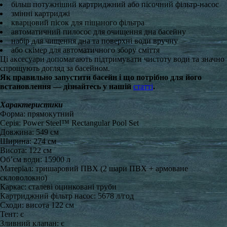
більш потужніший картриджний або пісочний фільтр-насос
змінні картриджі
кварцовий пісок для піщаного фільтра
автоматичний пилосос для очищення дна басейну
набір для чищення дна та поверхні води вручну
або скімер для автоматичного збору сміття
Ці аксесуари допомагають підтримувати чистоту води та значно
спрощують догляд за басейном.
Як правильно запустити басейн і що потрібно для його
встановлення — дізнайтесь у нашій
статті
.
Характеристики
Форма: прямокутний
Серія: Power Steel™ Rectangular Pool Set
Довжина: 549 см
Ширина: 274 см
Висота: 122 см
Об’єм води: 15900 л
Матеріал: тришаровий ПВХ (2 шари ПВХ + армоване
скловолокно)
Каркас: сталеві оцинковані труби
Картриджний фільтр насос: 5678 л/год
Сходи: висота 122 см
Тент: є
Зливний клапан: є