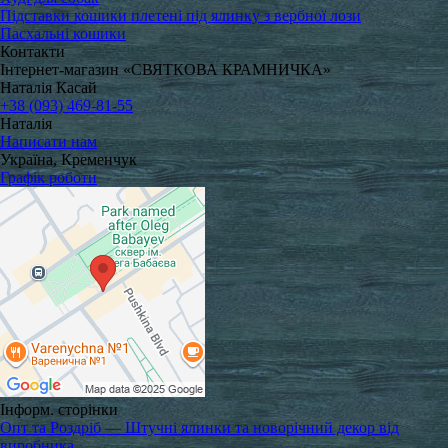
Підставки кошики плетені під ялинку з вербної лози
Пасхальні кошики
Контакти
Інтернет-магазин «СВЯТКОВА КРАМНИЧКА»
Наталія Касай
+38 (093) 469-81-55
Наталія
Написати нам
Україна, Кременчук
Графік роботи
Інформ. сторінки
Опт та Роздріб — Штучні ялинки та новорічний декор від
виробника