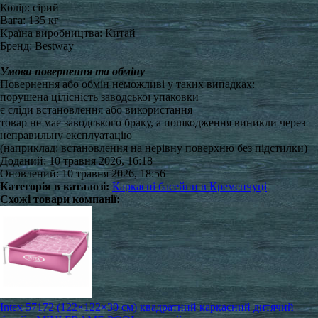
Колір: сірий
Вага: 135 кг
Країна виробництва: Китай
Бренд: Bestway
Умови повернення та обміну
Повернення або обмін неможливі у таких випадках:
порушена цілісність заводської упаковки
є сліди встановлення або використання
товар не має заводського браку, а пошкодження виникли через
неправильну експлуатацію
(наприклад: встановлення на нерівну поверхню без підстилки)
Доданий: 10 травня 2026, 16:18
Оновлений: 10 травня 2026, 18:56
Категорія в каталозі:
Каркасні басейни в Кременчуці
Схожі товари компанії:
Intex 57172 (122×122×30 см) квадратний каркасний дитячий