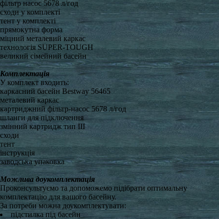
фільтр насос 5678 л/год
сходи у комплекті
тент у комплекті
прямокутна форма
міцний металевий каркас
технологія SUPER-TOUGH
великий сімейний басейн
Комплектація
У комплект входить:
каркасний басейн Bestway 56465
металевий каркас
картриджний фільтр-насос 5678 л/год
шланги для підключення
змінний картридж тип III
сходи
тент
інструкція
заводська упаковка
Можлива доукомплектація
Проконсультуємо та допоможемо підібрати оптимальну
комплектацію для вашого басейну.
За потреби можна доукомплектувати:
підстилка під басейн