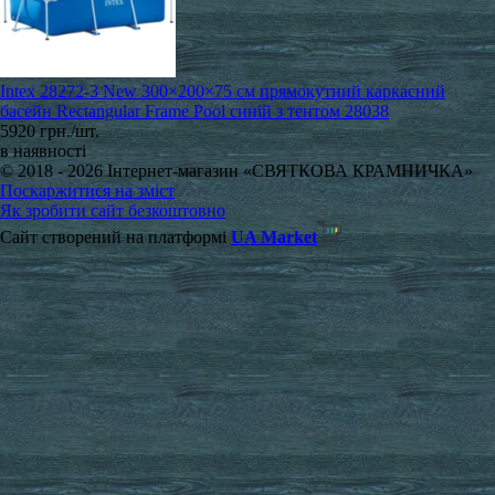
Intex 28272-3 New 300×200×75 см прямокутний каркасний
басейн Rectangular Frame Pool синій з тентом 28038
5920 грн./шт.
в наявності
© 2018 - 2026 Інтернет-магазин «СВЯТКОВА КРАМНИЧКА»
Поскаржитися на зміст
Як зробити сайт безкоштовно
Сайт створений на платформі
UA Market