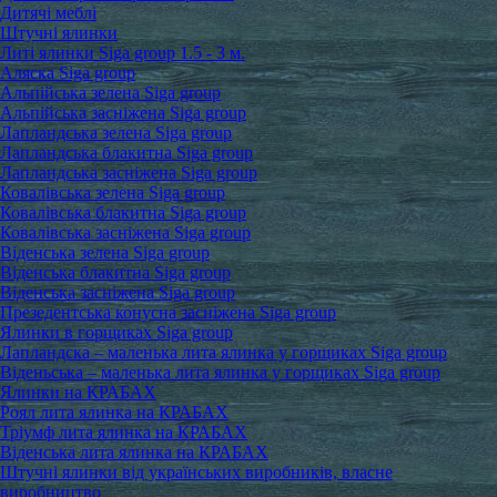
Дитячі меблі
Штучні ялинки
Литі ялинки Siga group 1.5 - 3 м.
Аляска Siga group
Альпійська зелена Siga group
Альпійська засніжена Siga group
Лапландська зелена Siga group
Лапландська блакитна Siga group
Лапландська засніжена Siga group
Ковалівська зелена Siga group
Ковалівська блакитна Siga group
Ковалівська засніжена Siga group
Віденська зелена Siga group
Віденська блакитна Siga group
Віденська засніжена Siga group
Презедентська конусна засніжена Siga group
Ялинки в горщиках Siga group
Лапландска – маленька лита ялинка у горщиках Siga group
Віденьська – маленька лита ялинка у горщиках Siga group
Ялинки на КРАБАХ
Роял лита ялинка на КРАБАХ
Тріумф лита ялинка на КРАБАХ
Віденська лита ялинка на КРАБАХ
Штучні ялинки від українських виробників, власне
виробництво