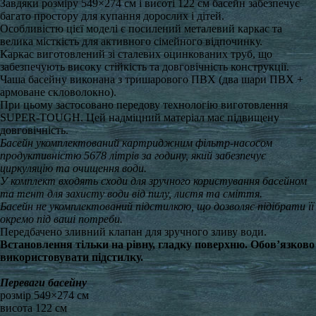
Завдяки розміру 549×274 см і висоті 122 см басейн забезпечує
багато простору для купання дорослих і дітей.
Особливістю цієї моделі є посилений металевий каркас та
велика місткість для активного сімейного відпочинку.
Каркас виготовлений зі сталевих оцинкованих труб, що
забезпечують високу стійкість та довговічність конструкції.
Чаша басейну виконана з тришарового ПВХ (два шари ПВХ +
армоване скловолокно).
При цьому застосовано передову технологію виготовлення
SUPER-TOUGH. Цей надміцний матеріал має підвищену
довговічність.
Басейн укомплектований картриджним фільтр-насосом
продуктивністю 5678 літрів за годину, який забезпечує
циркуляцію та очищення води.
У комплект входять сходи для зручного користування басейном
та тент для захисту води від пилу, листя та сміття.
Басейн не укомплектований підстилкою, що дозволяє підібрати її
окремо під ваші потреби.
Передбачено зливний клапан для зручного зливу води.
Встановлення тільки на рівну, гладку поверхню. Обов’язково
використовувати підстилку.
Переваги басейну
розмір 549×274 см
висота 122 см