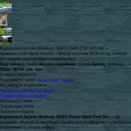
Каркасний басейн Bestway 56465 (549×274×122 см) —
прямокутний сірий басейн з фільтр насосом 5678 л/год, тентом
та сходами для сімейного відпочинку.
Код товару:
56465
Країна виробник:
Китай
Бренд:
Bestway
Ціна:
38760 грн.
/шт.
Немає у наявності
Відправити запит
Зворотний дзвінок
Не забудьте поділитися
Умови оплати та доставки
Графік роботи компанії
Детальний опис
Характеристики
Залишити відгук
Каркасний басейн Bestway 56465 Power Steel Pool Set
— це
великий, міцний та надійний басейн для комфортного сімейного
відпочинку у літній період.