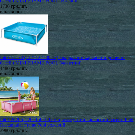
басейн MINI FRAME POOL рожевий
1730 грн./шт.
в наявності
Intex 57173 (122×122×30 см) квадратний каркасний дитячий
басейн MINI FRAME POOL блакитний
1480 грн./шт.
в наявності
Intex 28266, 220×150×60 см прямокутний каркасний басейн Pink
Rectangular Frame Pool рожевий
3980 грн./шт.