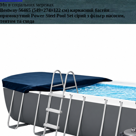
Ми в соціальних мережах
Bestway 56465 (549×274×122 см) каркасний басейн
прямокутний Power Steel Pool Set сірий з фільтр насосом,
тентом та схода