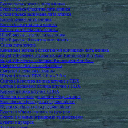
Буковельська зелена лита ялинка
Буковельська блакитна лита ялинка
Буковельська засніжена лита ялинка
Елітна зелена лита ялинка
Елітна блакитна лита ялинка
Елітна засніжена лита ялинка
Швейцарська зелена лита ялинка
Швейцарська блакитна лита ялинка
Сосна лита зелена
Канадська зелена з блакитними кінчиками лита ялинка
Royal VIP Зелена із Салатовими Кінчиками Віп Роял
Royal VIP Зелена із Білими Кінчиками Віп Роял
Смерека засніжена лита ялинка
Смерека зелена лита ялинка
Штучні ялинки ПВХ 1.0 м - 3.0 м
Снігова Королева ялинка штучна з ПВХ
Елітна з шишками ялинка штучна з ПВХ
Кармен ялинка штучна з ПВХ
Віночки та гірлянди хвойні «Siga Group»
Ковалівські гірлянди та різдвяні вінки
Віденські гірлянди та різдвяні вінки
Букети з м’яких іграшок та цукерок
Букети з м'якими іграшками та цукерками
Букети з цукерок
Худі для собак