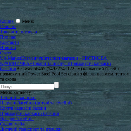
Кошик
Меню
Головна
Товари та послуги
Про нас
Контакти
Новини
Статті
UA Market
Кременчук
Інтернет-магазин «СВЯТКОВА
КРАМНИЧКА»
Товари та послуги
Прямокутні каркасні
басейни
Bestway 56465 (549×274×122 см) каркасний басейн
прямокутний Power Steel Pool Set сірий з фільтр насосом, тентом
та схода
Меню
каталогу
Теплиці, парники
Надувні басейни (дитячі та сімейні)
Круглі каркасні басени
Прямокутні каркасні басейни
Все для басейнів
Садові меблі
Дитячий транспорт та іграшки