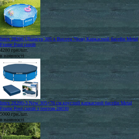
Intex 28200 (Діаметр 305 x Висота 76см) Каркасний басейн Metal
Frame Pool синій
4280 грн./шт.
в наявності
Intex 28200-3 New 305×76 см круглий каркасний басейн Metal
Frame Pool синій з тентом 28030
5000 грн./шт.
в наявності