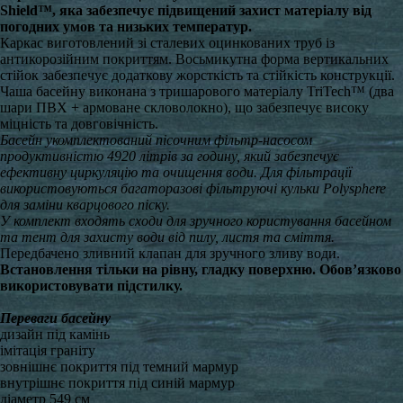
Shield™, яка забезпечує підвищений захист матеріалу від
погодних умов та низьких температур.
Каркас виготовлений зі сталевих оцинкованих труб із
антикорозійним покриттям. Восьмикутна форма вертикальних
стійок забезпечує додаткову жорсткість та стійкість конструкції.
Чаша басейну виконана з тришарового матеріалу TriTech™ (два
шари ПВХ + армоване скловолокно), що забезпечує високу
міцність та довговічність.
Басейн укомплектований пісочним фільтр-насосом
продуктивністю 4920 літрів за годину, який забезпечує
ефективну циркуляцію та очищення води. Для фільтрації
використовуються багаторазові фільтруючі кульки Polysphere
для заміни кварцового піску.
У комплект входять сходи для зручного користування басейном
та тент для захисту води від пилу, листя та сміття.
Передбачено зливний клапан для зручного зливу води.
Встановлення тільки на рівну, гладку поверхню. Обов’язково
використовувати підстилку.
Переваги басейну
дизайн під камінь
імітація граніту
зовнішнє покриття під темний мармур
внутрішнє покриття під синій мармур
діаметр 549 см