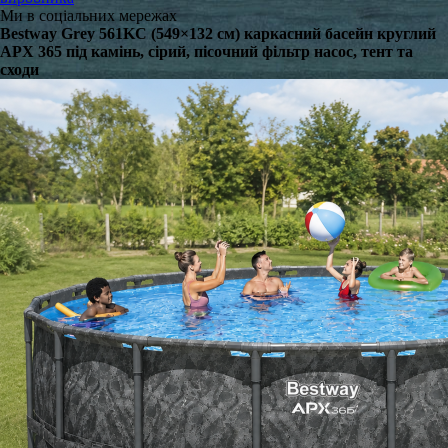
Ми в соціальних мережах
Bestway Grey 561KC (549×132 см) каркасний басейн круглий
APX 365 під камінь, сірий, пісочний фільтр насос, тент та
сходи