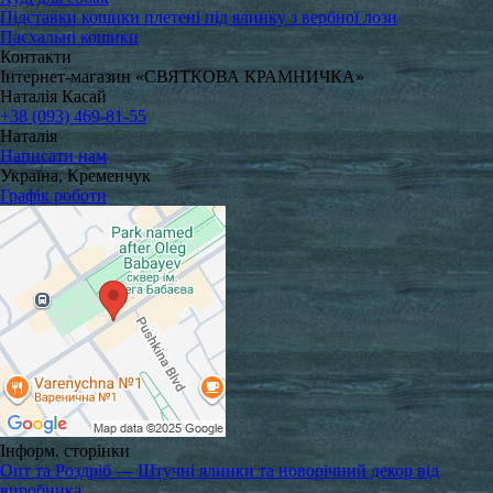
Підставки кошики плетені під ялинку з вербної лози
Пасхальні кошики
Контакти
Інтернет-магазин «СВЯТКОВА КРАМНИЧКА»
Наталія Касай
+38 (093) 469-81-55
Наталія
Написати нам
Україна, Кременчук
Графік роботи
Інформ. сторінки
Опт та Роздріб — Штучні ялинки та новорічний декор від
виробника