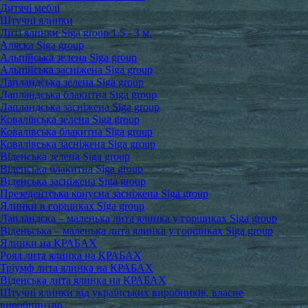
Дитячі меблі
Штучні ялинки
Литі ялинки Siga group 1.5 - 3 м.
Аляска Siga group
Альпійська зелена Siga group
Альпійська засніжена Siga group
Лапландська зелена Siga group
Лапландська блакитна Siga group
Лапландська засніжена Siga group
Ковалівська зелена Siga group
Ковалівська блакитна Siga group
Ковалівська засніжена Siga group
Віденська зелена Siga group
Віденська блакитна Siga group
Віденська засніжена Siga group
Презедентська конусна засніжена Siga group
Ялинки в горщиках Siga group
Лапландска – маленька лита ялинка у горщиках Siga group
Віденьська – маленька лита ялинка у горщиках Siga group
Ялинки на КРАБАХ
Роял лита ялинка на КРАБАХ
Тріумф лита ялинка на КРАБАХ
Віденська лита ялинка на КРАБАХ
Штучні ялинки від українських виробників, власне
виробництво