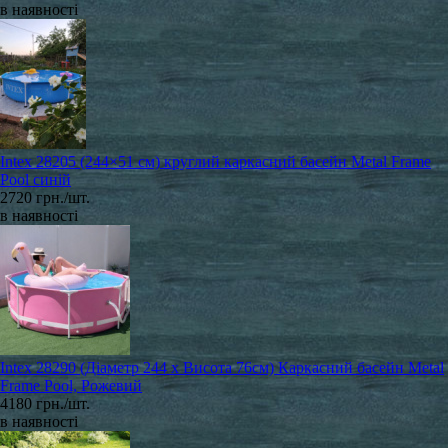
в наявності
Intex 28205 (244×51 см) круглий каркасний басейн Metal Frame
Pool синій
2720 грн./шт.
в наявності
Intex 28290 (Діаметр 244 x Висота 76см) Каркасний басейн Metal
Frame Pool, Рожевий
4180 грн./шт.
в наявності