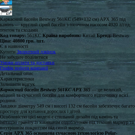
Каркасний басейн Bestway 561KC (549×132 см) APX 365 під
камінь — круглий сірий басейн з пісочним насосом 4920 л/год,
тентом та сходами
Код товару:
561KC
Країна виробник:
Китай
Бренд:
Bestway
Ціна:
40800 грн.
/шт.
Є в наявності
Купити
Зворотний дзвінок
Не забудьте поділитися
Умови оплати та доставки
Графік роботи компанії
Детальний опис
Характеристики
Залишити відгук
Каркасний басейн Bestway 561KC APX 365
— це великий,
міцний та сучасний басейн для комфортного відпочинку всієї
родини.
Завдяки діаметру 549 см і висоті 132 см басейн забезпечує багато
простору для купання дорослих і дітей.
Особливістю цієї моделі є стильний дизайн під камінь та
імітацію граніту із зовнішнім оздобленням під темний мармур та
внутрішнім покриттям під синій мармур.
Серія APX 365 оснащена сучасною технологією Polar-