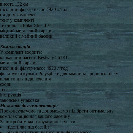
висота 132 см
пісочний фільтр насос 4920 л/год
сходи у комплекті
тент у комплекті
технологія Polar-Shield™
міцний металевий каркас
великий сімейний басейн
Комплектація
У комплект входить:
каркасний басейн Bestway 561KC
металевий каркас
пісочний фільтр-насос 4920 л/год
фільтруючі кульки Polysphere для заміни кварцового піску
шланги для підключення
сходи
тент
інструкція
заводська упаковка
Можлива доукомплектація
Проконсультуємо та допоможемо підібрати оптимальну
комплектацію для вашого басейну.
За потреби можна доукомплектувати:
підстилка під басейн
більш потужніший пісочний фільтр-насос