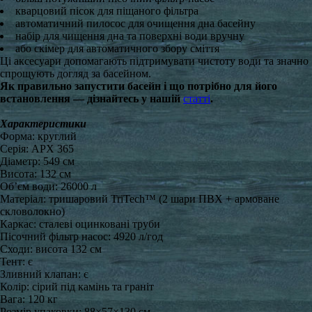
кварцовий пісок для піщаного фільтра
автоматичний пилосос для очищення дна басейну
набір для чищення дна та поверхні води вручну
або скімер для автоматичного збору сміття
Ці аксесуари допомагають підтримувати чистоту води та значно
спрощують догляд за басейном.
Як правильно запустити басейн і що потрібно для його
встановлення — дізнайтесь у нашій
статті
.
Характеристики
Форма: круглий
Серія: APX 365
Діаметр: 549 см
Висота: 132 см
Об’єм води: 26000 л
Матеріал: тришаровий TriTech™ (2 шари ПВХ + армоване
скловолокно)
Каркас: сталеві оцинковані труби
Пісочний фільтр насос: 4920 л/год
Сходи: висота 132 см
Тент: є
Зливний клапан: є
Колір: сірий під камінь та граніт
Вага: 120 кг
Розмір упаковки: 88×57×130 см