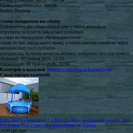
Країна виробництва: Китай
Бренд: Bestway
Умови повернення та обміну
Повернення або обмін неможливі у таких випадках:
порушена цілісність заводської упаковки
є сліди встановлення або використання
товар не має заводського браку, а пошкодження виникли через
неправильну експлуатацію
(наприклад: встановлення на нерівну поверхню без підстилки)
Доданий: 08 травня 2026, 21:33
Оновлений: 08 травня 2026, 22:19
Категорія в каталозі:
Каркасні басейни в Кременчуці
Схожі товари компанії:
Intex 28209 (Діаметр 183 x Висота 38см) Каркасний басейн Steel
Pro Frame Pool з тентом-парасолькою та душем.
3890 грн./шт.