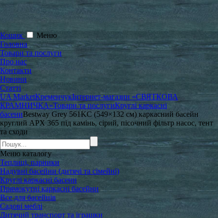
Кошик
Меню
Головна
Товари та послуги
Про нас
Контакти
Новини
Статті
UA Market
Кременчук
Інтернет-магазин «СВЯТКОВА
КРАМНИЧКА»
Товари та послуги
Круглі каркасні
басени
Bestway Grey 561KC (549×132 см) каркасний басейн
круглий APX 365 під камінь, сірий, пісочний фільтр насос, тент
та сходи
Меню
каталогу
Теплиці, парники
Надувні басейни (дитячі та сімейні)
Круглі каркасні басени
Прямокутні каркасні басейни
Все для басейнів
Садові меблі
Дитячий транспорт та іграшки