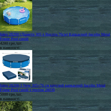
Intex 28200 (Діаметр 305 x Висота 76см) Каркасний басейн Metal
Frame Pool синій
4280 грн./шт.
в наявності
Intex 28200-3 New 305×76 см круглий каркасний басейн Metal
Frame Pool синій з тентом 28030
5000 грн./шт.
в наявності