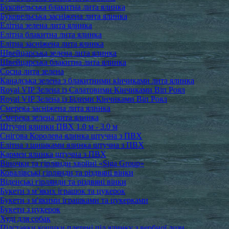
Буковельська блакитна лита ялинка
Буковельська засніжена лита ялинка
Елітна зелена лита ялинка
Елітна блакитна лита ялинка
Елітна засніжена лита ялинка
Швейцарська зелена лита ялинка
Швейцарська блакитна лита ялинка
Сосна лита зелена
Канадська зелена з блакитними кінчиками лита ялинка
Royal VIP Зелена із Салатовими Кінчиками Віп Роял
Royal VIP Зелена із Білими Кінчиками Віп Роял
Смерека засніжена лита ялинка
Смерека зелена лита ялинка
Штучні ялинки ПВХ 1.0 м - 3.0 м
Снігова Королева ялинка штучна з ПВХ
Елітна з шишками ялинка штучна з ПВХ
Кармен ялинка штучна з ПВХ
Віночки та гірлянди хвойні «Siga Group»
Ковалівські гірлянди та різдвяні вінки
Віденські гірлянди та різдвяні вінки
Букети з м’яких іграшок та цукерок
Букети з м'якими іграшками та цукерками
Букети з цукерок
Худі для собак
Підставки кошики плетені під ялинку з вербної лози