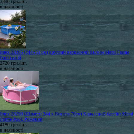
3890 грн./шт.
в наявності
Intex 28205 (244×51 см) круглий каркасний басейн Metal Frame
Pool синій
2720 грн./шт.
в наявності
Intex 28290 (Діаметр 244 x Висота 76см) Каркасний басейн Metal
Frame Pool, Рожевий
4180 грн./шт.
в наявності