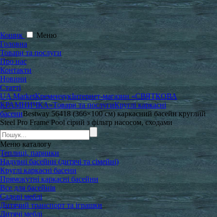
Кошик
Меню
Головна
Товари та послуги
Про нас
Контакти
Новини
Статті
UA Market
Кременчук
Інтернет-магазин «СВЯТКОВА
КРАМНИЧКА»
Товари та послуги
Круглі каркасні
басени
Bestway 56418 (366×100 см) каркасний басейн круглий
Steel Pro Frame Pool сірий з фільтр насосом, сходами
Меню
каталогу
Теплиці, парники
Надувні басейни (дитячі та сімейні)
Круглі каркасні басени
Прямокутні каркасні басейни
Все для басейнів
Садові меблі
Дитячий транспорт та іграшки
Дитячі меблі