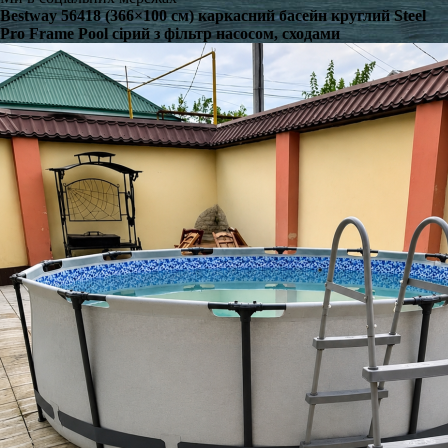
Bestway 56418 (366×100 см) каркасний басейн круглий Steel
Pro Frame Pool сірий з фільтр насосом, сходами