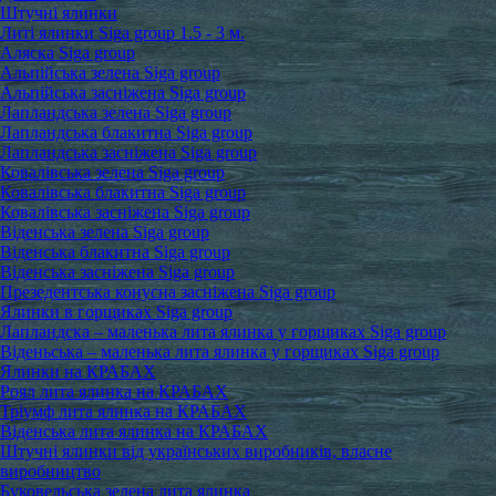
Штучні ялинки
Литі ялинки Siga group 1.5 - 3 м.
Аляска Siga group
Альпійська зелена Siga group
Альпійська засніжена Siga group
Лапландська зелена Siga group
Лапландська блакитна Siga group
Лапландська засніжена Siga group
Ковалівська зелена Siga group
Ковалівська блакитна Siga group
Ковалівська засніжена Siga group
Віденська зелена Siga group
Віденська блакитна Siga group
Віденська засніжена Siga group
Презедентська конусна засніжена Siga group
Ялинки в горщиках Siga group
Лапландска – маленька лита ялинка у горщиках Siga group
Віденьська – маленька лита ялинка у горщиках Siga group
Ялинки на КРАБАХ
Роял лита ялинка на КРАБАХ
Тріумф лита ялинка на КРАБАХ
Віденська лита ялинка на КРАБАХ
Штучні ялинки від українських виробників, власне
виробництво
Буковельська зелена лита ялинка