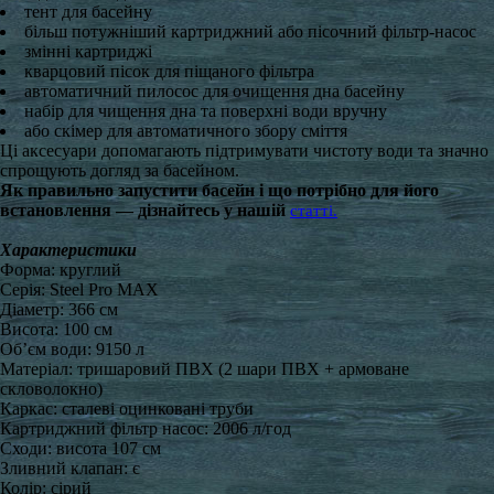
тент для басейну
більш потужніший картриджний або пісочний фільтр-насос
змінні картриджі
кварцовий пісок для піщаного фільтра
автоматичний пилосос для очищення дна басейну
набір для чищення дна та поверхні води вручну
або скімер для автоматичного збору сміття
Ці аксесуари допомагають підтримувати чистоту води та значно
спрощують догляд за басейном.
Як правильно запустити басейн і що потрібно для його
встановлення — дізнайтесь у нашій
статті.
Характеристики
Форма: круглий
Серія: Steel Pro MAX
Діаметр: 366 см
Висота: 100 см
Об’єм води: 9150 л
Матеріал: тришаровий ПВХ (2 шари ПВХ + армоване
скловолокно)
Каркас: сталеві оцинковані труби
Картриджний фільтр насос: 2006 л/год
Сходи: висота 107 см
Зливний клапан: є
Колір: сірий