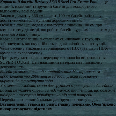
Каркасний басейн Bestway 56418 Steel Pro Frame Pool
— це
міцний, надійний та зручний басейн для комфортного
відпочинку всієї родини.
Завдяки діаметру 366 см і висоті 100 см басейн забезпечує
достатньо місця для купання дорослих і дітей.
Особливістю цієї моделі є комфортна глибина 100 см при
компактному діаметрі, що робить басейн чудовим варіантом для
сімейного відпочинку.
Каркас виготовлений зі сталевих оцинкованих труб, що
забезпечують високу стійкість та довговічність конструкції.
Чаша басейну виконана з тришарового ПВХ (два шари ПВХ +
армоване скловолокно).
При цьому застосовано передову технологію виготовлення
SUPER-TOUGH. Цей надміцний матеріал має підвищену
довговічність.
Басейн укомплектований картриджним фільтр-насосом
продуктивністю 2006 літрів за годину, який забезпечує
циркуляцію та очищення води.
У комплект входять сходи для зручного користування басейном.
Басейн не укомплектований підстилкою та тентом, що дозволяє
підібрати аксесуари індивідуально під ваші потреби.
Передбачено зливний клапан для зручного зливу води.
Встановлення тільки на рівну, гладку поверхню. Обов’язково
використовувати підстилку.