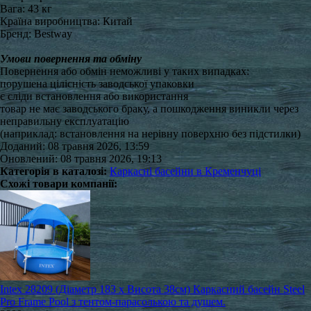
Вага: 43 кг
Країна виробництва: Китай
Бренд: Bestway
Умови повернення та обміну
Повернення або обмін неможливі у таких випадках:
порушена цілісність заводської упаковки
є сліди встановлення або використання
товар не має заводського браку, а пошкодження виникли через
неправильну експлуатацію
(наприклад: встановлення на нерівну поверхню без підстилки)
Доданий: 08 травня 2026, 13:59
Оновлений: 08 травня 2026, 19:13
Категорія в каталозі:
Каркасні басейни в Кременчуці
Схожі товари компанії:
Intex 28209 (Діаметр 183 x Висота 38см) Каркасний басейн Steel
Pro Frame Pool з тентом-парасолькою та душем.