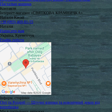
Пасхальні кошики
Контакти
Інтернет-магазин «СВЯТКОВА КРАМНИЧКА»
Наталія Касай
+38 (093) 469-81-55
Наталія
Написати нам
Україна, Кременчук
Графік роботи
Інформ. сторінки
Опт та Роздріб — Штучні ялинки та новорічний декор від
виробника
Ми в соціальних мережах