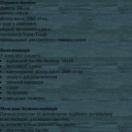
Переваги басейну
діаметр 366 см
висота 100 см
фільтр насос 2006 л/год
сходи у комплекті
міцний металевий каркас
технологія Super-Tough
оптимальний для сімейного використання
Комплектація
У комплект входить:
каркасний басейн Bestway 56418
металевий каркас
картриджний фільтр-насос 2006 л/год
шланги для підключення
змінний картридж
сходи
інструкція
заводська упаковка
Можлива доукомплектація
Проконсультуємо та допоможемо підібрати оптимальну
комплектацію для вашого басейну.
За потреби можна доукомплектувати:
підстилка під басейн