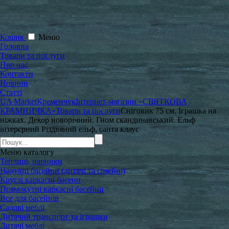
Кошик
Меню
Головна
Товари та послуги
Про нас
Контакти
Новини
Статті
UA Market
Кременчук
Інтернет-магазин «СВЯТКОВА
КРАМНИЧКА»
Товари та послуги
Сніговик 75 см. Іграшка на
ніжках. Декор новорічний. Гном скандинавський. Ельф
інтерєрний Різдвяний ельф, санта клаус
Меню
каталогу
Теплиці, парники
Надувні басейни (дитячі та сімейні)
Круглі каркасні басени
Прямокутні каркасні басейни
Все для басейнів
Садові меблі
Дитячий транспорт та іграшки
Дитячі меблі