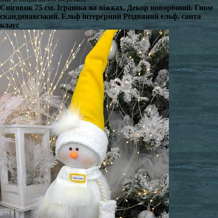
Сніговик 75 см. Іграшка на ніжках. Декор новорічний. Гном
скандинавський. Ельф інтерєрний Різдвяний ельф, санта
клаус