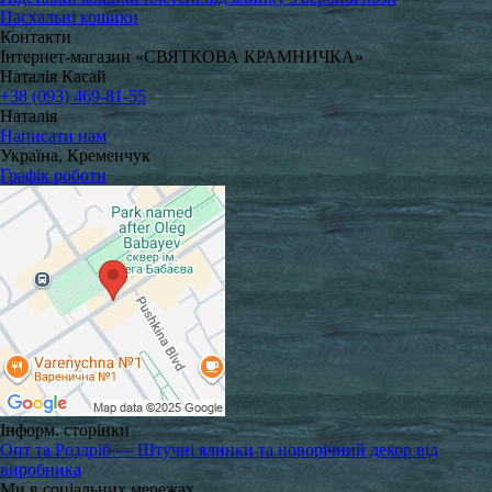
Пасхальні кошики
Контакти
Інтернет-магазин «СВЯТКОВА КРАМНИЧКА»
Наталія Касай
+38 (093) 469-81-55
Наталія
Написати нам
Україна, Кременчук
Графік роботи
Інформ. сторінки
Опт та Роздріб — Штучні ялинки та новорічний декор від
виробника
Ми в соціальних мережах