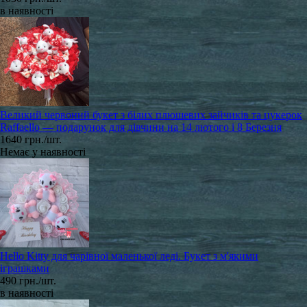
в наявності
Великий червоний букет з білих плюшевих зайчиків та цукерок
Raffaello — подарунок для дівчини на 14 лютого і 8 Березня
1640 грн./шт.
Немає у наявності
Hello Kitty для чарівної маленької леді. Букет з м'якими
іграшками
490 грн./шт.
в наявності