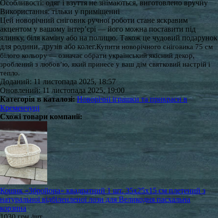
Особливості: одяг і взуття не знімаються, виготовлено вручну
Використання: тільки у приміщенні
Цей новорічний сніговик ручної роботи стане яскравим
акцентом у вашому інтер’єрі — його можна поставити під
ялинку, біля каміну або на полицю. Також це чудовий подарунок
для родини, друзів або колег.
Купити новорічного сніговика 75 см
білого кольору — означає обрати український якісний декор,
зроблений з любов’ю, який принесе у ваш дім святковий настрій і
тепло.
Доданий: 11 листопада 2025, 18:57
Оновлений: 11 листопада 2025, 19:00
Категорія в каталозі:
Новорічні іграшки та прикраси в
Кременчуці
Схожі товари компанії:
Кошик «Збройона» квадратний 1 шт. 35x25x15 см плетений з
натуральної відбіленленої лози для Великодня пасхальна
корзина
1030 грн./шт.