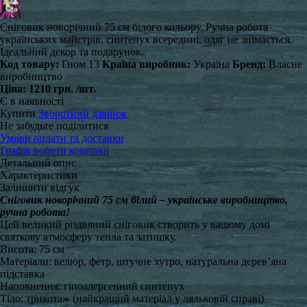
Сніговик новорічний 75 см білого кольору. Ручна робота
українських майстрів, синтепух всередині, одяг не знімається.
Ідеальний декор та подарунок.
Код товару:
Гном 13
Країна виробник:
Україна
Бренд:
Власне
виробництво
Ціна:
1210 грн.
/шт.
Є в наявності
Купити
Зворотний дзвінок
Не забудьте поділитися
Умови оплати та доставки
Графік роботи компанії
Детальний опис
Характеристики
Залишити відгук
Сніговик новорічний 75 см білий – українське виробництво,
ручна робота!
Цей великий різдвяний сніговик створить у вашому домі
святкову атмосферу тепла та затишку.
Висота: 75 см
Матеріали: велюр, фетр, штучне хутро, натуральна дерев’яна
підставка
Наповнення: гіпоалергенний синтепух
Тіло: трикотаж (найкращий матеріал у ляльковій справі)