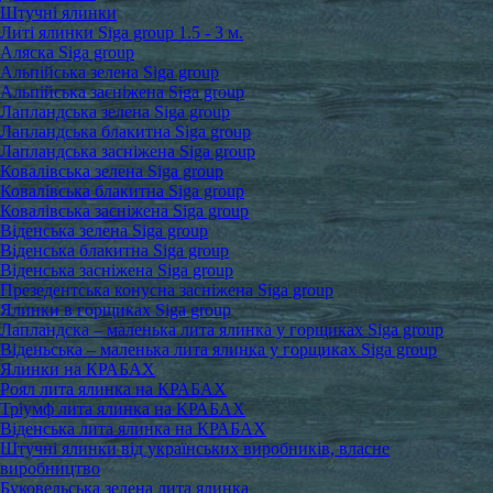
Штучні ялинки
Литі ялинки Siga group 1.5 - 3 м.
Аляска Siga group
Альпійська зелена Siga group
Альпійська засніжена Siga group
Лапландська зелена Siga group
Лапландська блакитна Siga group
Лапландська засніжена Siga group
Ковалівська зелена Siga group
Ковалівська блакитна Siga group
Ковалівська засніжена Siga group
Віденська зелена Siga group
Віденська блакитна Siga group
Віденська засніжена Siga group
Презедентська конусна засніжена Siga group
Ялинки в горщиках Siga group
Лапландска – маленька лита ялинка у горщиках Siga group
Віденьська – маленька лита ялинка у горщиках Siga group
Ялинки на КРАБАХ
Роял лита ялинка на КРАБАХ
Тріумф лита ялинка на КРАБАХ
Віденська лита ялинка на КРАБАХ
Штучні ялинки від українських виробників, власне
виробництво
Буковельська зелена лита ялинка