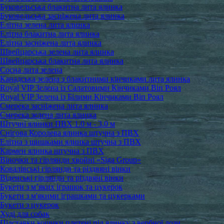
Буковельська блакитна лита ялинка
Буковельська засніжена лита ялинка
Елітна зелена лита ялинка
Елітна блакитна лита ялинка
Елітна засніжена лита ялинка
Швейцарська зелена лита ялинка
Швейцарська блакитна лита ялинка
Сосна лита зелена
Канадська зелена з блакитними кінчиками лита ялинка
Royal VIP Зелена із Салатовими Кінчиками Віп Роял
Royal VIP Зелена із Білими Кінчиками Віп Роял
Смерека засніжена лита ялинка
Смерека зелена лита ялинка
Штучні ялинки ПВХ 1.0 м - 3.0 м
Снігова Королева ялинка штучна з ПВХ
Елітна з шишками ялинка штучна з ПВХ
Кармен ялинка штучна з ПВХ
Віночки та гірлянди хвойні «Siga Group»
Ковалівські гірлянди та різдвяні вінки
Віденські гірлянди та різдвяні вінки
Букети з м’яких іграшок та цукерок
Букети з м'якими іграшками та цукерками
Букети з цукерок
Худі для собак
Підставки кошики плетені під ялинку з вербної лози