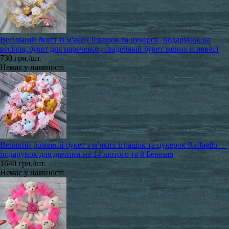
Весільний букет із м'яких іграшок та цукерок, подарунок на
весілля, букет для нареченої , свадебный букет жених и невест
730 грн./шт.
Немає у наявності
Великий рожевий букет з м’яких іграшок та цукерок Raffaello —
подарунок для дівчини на 14 лютого та 8 Березня
1640 грн./шт.
Немає у наявності