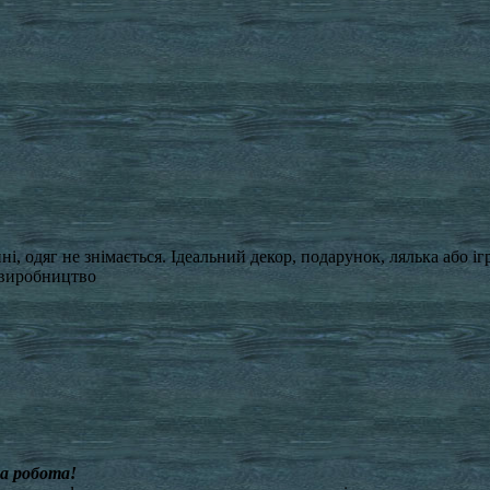
, одяг не знімається. Ідеальний декор, подарунок, лялька або іг
виробництво
на робота!