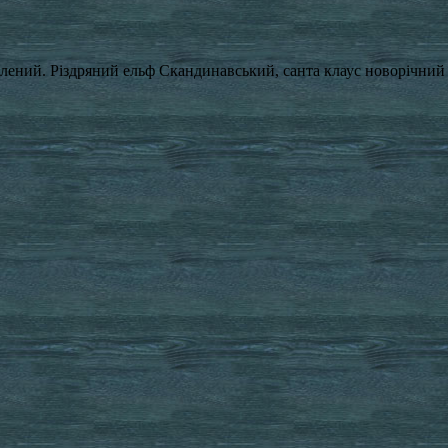
лений. Різдряний ельф Скандинавський, санта клаус новорічний