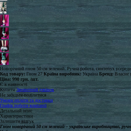
Новорічний гном 50 см зелений. Ручна робота, синтепух усередині
Код товару:
Гном 27
Країна виробник:
Україна
Бренд:
Власне 
Ціна:
990 грн.
/шт.
Є в наявності
Купити
Зворотний дзвінок
Не забудьте поділитися
Умови оплати та доставки
Графік роботи компанії
Детальний опис
Характеристики
Залишити відгук
Гном новорічний 50 см зелений – українське виробництво, руч