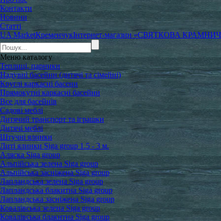
Контакти
Новини
Статті
UA Market
Кременчук
Інтернет-магазин «СВЯТКОВА КРАМНИ
Меню
каталогу
Теплиці, парники
Надувні басейни (дитячі та сімейні)
Круглі каркасні басени
Прямокутні каркасні басейни
Все для басейнів
Садові меблі
Дитячий транспорт та іграшки
Дитячі меблі
Штучні ялинки
Литі ялинки Siga group 1.5 - 3 м.
Аляска Siga group
Альпійська зелена Siga group
Альпійська засніжена Siga group
Лапландська зелена Siga group
Лапландська блакитна Siga group
Лапландська засніжена Siga group
Ковалівська зелена Siga group
Ковалівська блакитна Siga group