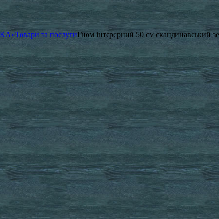
ЧКА»
Товари та послуги
Гном інтерєрний 50 см скандинавський зе