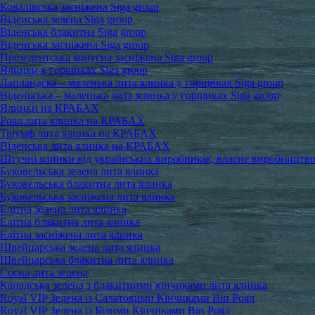
Ковалівська засніжена Siga group
Віденська зелена Siga group
Віденська блакитна Siga group
Віденська засніжена Siga group
Презедентська конусна засніжена Siga group
Ялинки в горщиках Siga group
Лапландска – маленька лита ялинка у горщиках Siga group
Віденьська – маленька лита ялинка у горщиках Siga group
Ялинки на КРАБАХ
Роял лита ялинка на КРАБАХ
Тріумф лита ялинка на КРАБАХ
Віденська лита ялинка на КРАБАХ
Штучні ялинки від українських виробників, власне виробництв
Буковельська зелена лита ялинка
Буковельська блакитна лита ялинка
Буковельська засніжена лита ялинка
Елітна зелена лита ялинка
Елітна блакитна лита ялинка
Елітна засніжена лита ялинка
Швейцарська зелена лита ялинка
Швейцарська блакитна лита ялинка
Сосна лита зелена
Канадська зелена з блакитними кінчиками лита ялинка
Royal VIP Зелена із Салатовими Кінчиками Віп Роял
Royal VIP Зелена із Білими Кінчиками Віп Роял