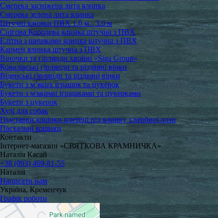
Смерека засніжена лита ялинка
Смерека зелена лита ялинка
Штучні ялинки ПВХ 1.0 м - 3.0 м
Снігова Королева ялинка штучна з ПВХ
Елітна з шишками ялинка штучна з ПВХ
Кармен ялинка штучна з ПВХ
Віночки та гірлянди хвойні «Siga Group»
Ковалівські гірлянди та різдвяні вінки
Віденські гірлянди та різдвяні вінки
Букети з м’яких іграшок та цукерок
Букети з м'якими іграшками та цукерками
Букети з цукерок
Худі для собак
Підставки кошики плетені під ялинку з вербної лози
Пасхальні кошики
Контакти
Інтернет-магазин «СВЯТКОВА КРАМНИЧКА»
Наталія Касай
+38 (093) 469-81-55
Наталія
Написати нам
Україна, Кременчук
Графік роботи