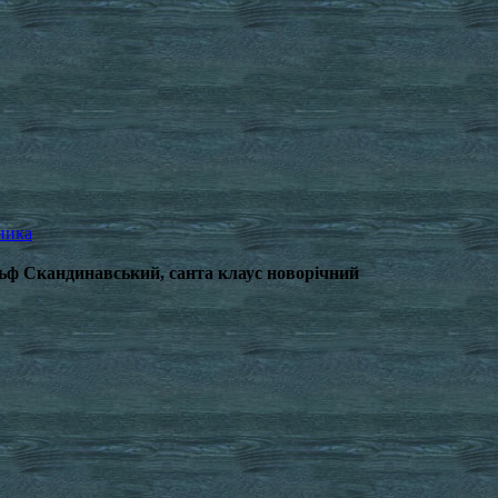
ника
льф Скандинавський, санта клаус новорічний