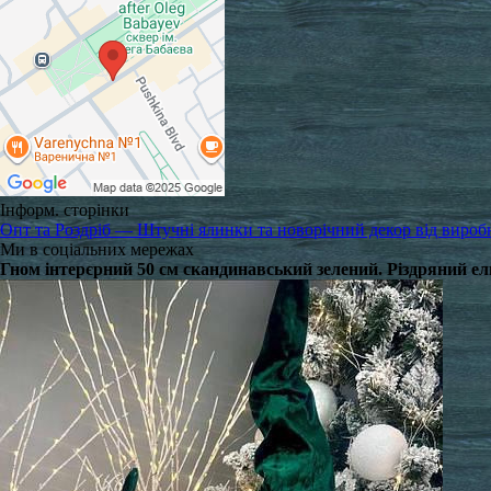
Інформ. сторінки
Опт та Роздріб — Штучні ялинки та новорічний декор від вироб
Ми в соціальних мережах
Гном інтерєрний 50 см скандинавський зелений. Різдряний е