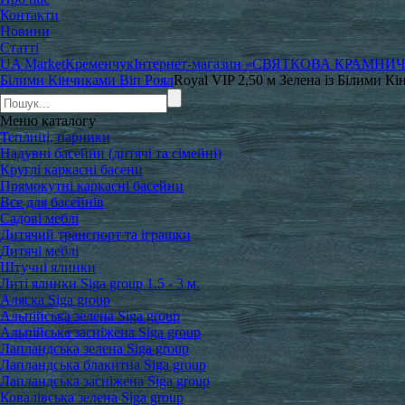
Контакти
Новини
Статті
UA Market
Кременчук
Інтернет-магазин «СВЯТКОВА КРАМНИ
Білими Кінчиками Віп Роял
Royal VIP 2,50 м Зелена із Білими 
Меню
каталогу
Теплиці, парники
Надувні басейни (дитячі та сімейні)
Круглі каркасні басени
Прямокутні каркасні басейни
Все для басейнів
Садові меблі
Дитячий транспорт та іграшки
Дитячі меблі
Штучні ялинки
Литі ялинки Siga group 1.5 - 3 м.
Аляска Siga group
Альпійська зелена Siga group
Альпійська засніжена Siga group
Лапландська зелена Siga group
Лапландська блакитна Siga group
Лапландська засніжена Siga group
Ковалівська зелена Siga group