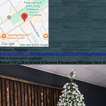
Інформ. сторінки
Опт та Роздріб — Штучні ялинки та новорічний декор від вироб
Ми в соціальних мережах
Royal VIP 2,50 м Зелена із Білими Кінчиками Штучна Лита Я