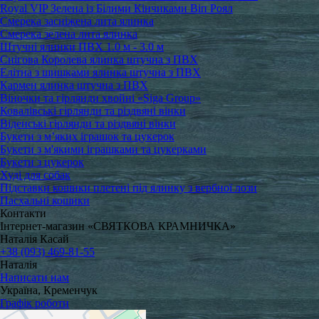
Royal VIP Зелена із Білими Кінчиками Віп Роял
Смерека засніжена лита ялинка
Смерека зелена лита ялинка
Штучні ялинки ПВХ 1.0 м - 3.0 м
Снігова Королева ялинка штучна з ПВХ
Елітна з шишками ялинка штучна з ПВХ
Кармен ялинка штучна з ПВХ
Віночки та гірлянди хвойні «Siga Group»
Ковалівські гірлянди та різдвяні вінки
Віденські гірлянди та різдвяні вінки
Букети з м’яких іграшок та цукерок
Букети з м'якими іграшками та цукерками
Букети з цукерок
Худі для собак
Підставки кошики плетені під ялинку з вербної лози
Пасхальні кошики
Контакти
Інтернет-магазин «СВЯТКОВА КРАМНИЧКА»
Наталія Касай
+38 (093) 469-81-55
Наталія
Написати нам
Україна, Кременчук
Графік роботи