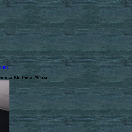
ника
линка Віп Роял 250 см