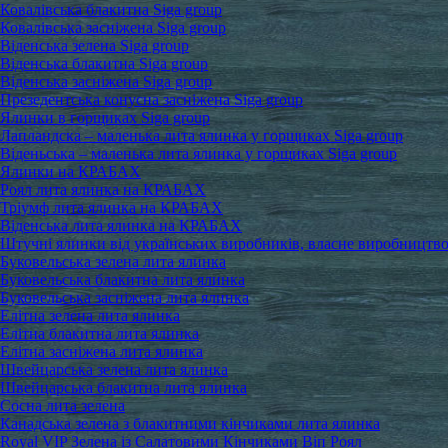
Ковалівська блакитна Siga group
Ковалівська засніжена Siga group
Віденська зелена Siga group
Віденська блакитна Siga group
Віденська засніжена Siga group
Презедентська конусна засніжена Siga group
Ялинки в горщиках Siga group
Лапландска – маленька лита ялинка у горщиках Siga group
Віденьська – маленька лита ялинка у горщиках Siga group
Ялинки на КРАБАХ
Роял лита ялинка на КРАБАХ
Тріумф лита ялинка на КРАБАХ
Віденська лита ялинка на КРАБАХ
Штучні ялинки від українських виробників, власне виробництв
Буковельська зелена лита ялинка
Буковельська блакитна лита ялинка
Буковельська засніжена лита ялинка
Елітна зелена лита ялинка
Елітна блакитна лита ялинка
Елітна засніжена лита ялинка
Швейцарська зелена лита ялинка
Швейцарська блакитна лита ялинка
Сосна лита зелена
Канадська зелена з блакитними кінчиками лита ялинка
Royal VIP Зелена із Салатовими Кінчиками Віп Роял