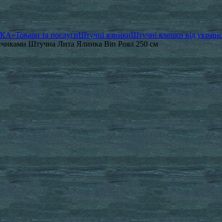
ЧКА»
Товари та послуги
Штучні ялинки
Штучні ялинки від україн
Кінчиками Штучна Лита Ялинка Віп Роял 250 см