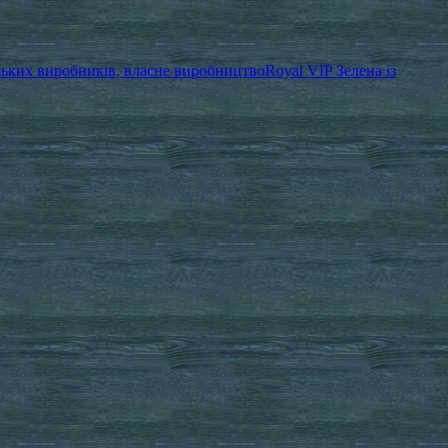
ських виробників, власне виробництво
Royal VIP Зелена із