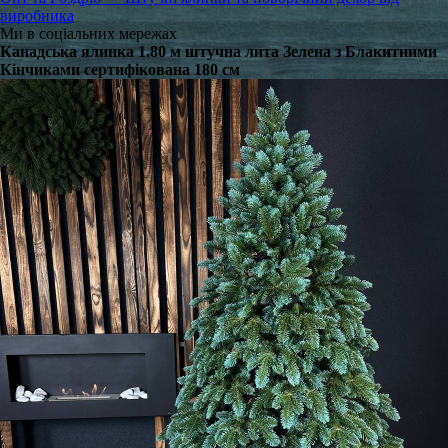
виробника
Ми в соціальних мережах
Канадська ялинка 1.80 м штучна лита Зелена з Блакитними
Кінчиками сертифікована 180 см