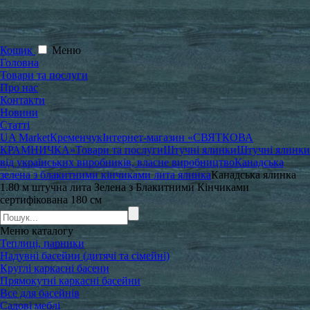
Кошик
Меню
Головна
Товари та послуги
Про нас
Контакти
Новини
Статті
UA Market
Кременчук
Інтернет-магазин «СВЯТКОВА
КРАМНИЧКА»
Товари та послуги
Штучні ялинки
Штучні ялинки
від українських виробників, власне виробництво
Канадська
зелена з блакитними кінчиками лита ялинка
Канадська ялинка
1.80 м штучна лита Зелена з Блакитними Кінчиками
сертифікована 180 см
Меню
каталогу
Теплиці, парники
Надувні басейни (дитячі та сімейні)
Круглі каркасні басени
Прямокутні каркасні басейни
Все для басейнів
Садові меблі