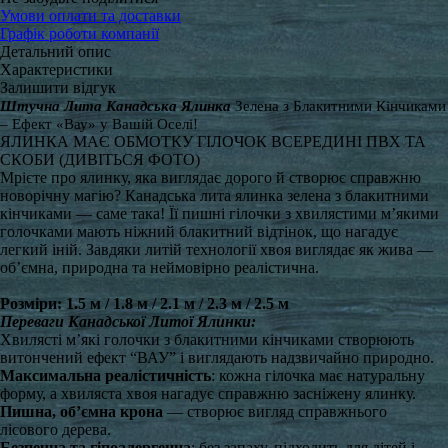
Умови оплати та доставки
Графік роботи компанії
Детальний опис
Характеристики
Залишити відгук
Штучна Лита Канадська Ялинка
Зелена з Блакитними Кінчиками
– Ефект «Вау» у Вашій Оселі!
ЯЛИНКА МАЄ ОБМОТКУ ГІЛОЧОК ВСЕРЕДИНІ ПВХ ТА
СКОБИ (ДИВІТЬСЯ ФОТО)
Мрієте про ялинку, яка виглядає дорого й створює справжню
новорічну магію? Канадська лита ялинка зелена з блакитними
кінчиками — саме така! Її пишні гілочки з хвилястими м’якими
голочками мають ніжний блакитний відтінок, що нагадує
легкий іній. Завдяки литій технології хвоя виглядає як жива —
об’ємна, природна та неймовірно реалістична.
Розміри: 1.5 м / 1.8 м / 2.1 м / 2.3 м / 2.5 м
Переваги Канадської Литої Ялинки:
Хвилясті м’які голочки з блакитними кінчиками створюють
витончений ефект “ВАУ” і виглядають надзвичайно природно.
Максимальна реалістичність
: кожна гілочка має натуральну
форму, а хвиляста хвоя нагадує справжню засніжену ялинку.
Пишна, об’ємна крона
— створює вигляд справжнього
лісового дерева.
Безпечна та гіпоалергенна
: без запаху, підходить для дітей і