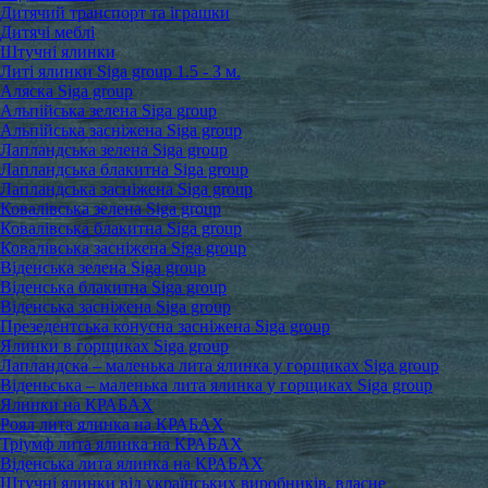
Дитячий транспорт та іграшки
Дитячі меблі
Штучні ялинки
Литі ялинки Siga group 1.5 - 3 м.
Аляска Siga group
Альпійська зелена Siga group
Альпійська засніжена Siga group
Лапландська зелена Siga group
Лапландська блакитна Siga group
Лапландська засніжена Siga group
Ковалівська зелена Siga group
Ковалівська блакитна Siga group
Ковалівська засніжена Siga group
Віденська зелена Siga group
Віденська блакитна Siga group
Віденська засніжена Siga group
Презедентська конусна засніжена Siga group
Ялинки в горщиках Siga group
Лапландска – маленька лита ялинка у горщиках Siga group
Віденьська – маленька лита ялинка у горщиках Siga group
Ялинки на КРАБАХ
Роял лита ялинка на КРАБАХ
Тріумф лита ялинка на КРАБАХ
Віденська лита ялинка на КРАБАХ
Штучні ялинки від українських виробників, власне