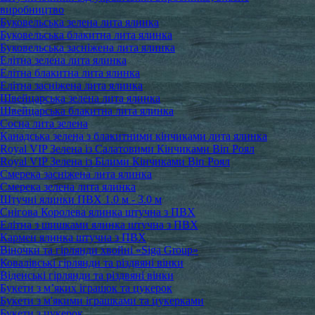
виробництво
Буковельська зелена лита ялинка
Буковельська блакитна лита ялинка
Буковельська засніжена лита ялинка
Елітна зелена лита ялинка
Елітна блакитна лита ялинка
Елітна засніжена лита ялинка
Швейцарська зелена лита ялинка
Швейцарська блакитна лита ялинка
Сосна лита зелена
Канадська зелена з блакитними кінчиками лита ялинка
Royal VIP Зелена із Салатовими Кінчиками Віп Роял
Royal VIP Зелена із Білими Кінчиками Віп Роял
Смерека засніжена лита ялинка
Смерека зелена лита ялинка
Штучні ялинки ПВХ 1.0 м - 3.0 м
Снігова Королева ялинка штучна з ПВХ
Елітна з шишками ялинка штучна з ПВХ
Кармен ялинка штучна з ПВХ
Віночки та гірлянди хвойні «Siga Group»
Ковалівські гірлянди та різдвяні вінки
Віденські гірлянди та різдвяні вінки
Букети з м’яких іграшок та цукерок
Букети з м'якими іграшками та цукерками
Букети з цукерок