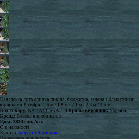
Канадська лита ялинка пишна, бюджетна, зелена з блакитними
кінчиками Розміри: 1.5 м / 1.8 м / 2.1 м / 2.3 м / 2.5 м
Код товару:
КАНАДСЬКА-1.8
Країна виробник:
Україна
Бренд:
Власне виробництво
Ціна:
3830 грн.
/шт.
Є в наявності
Купити
Зворотний дзвінок
Не забудьте поділитися