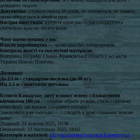
домашніх тварин.
Довговічна
: служить понад 20 років, не осипається, не тьмяніє,
легко збирається й зберігається.
Вигідна інвестиція:
купуєте один раз — насолоджуєтесь
святковою красою багато років.
Чому варто купити у нас
:
Власне виробництво
— чесна ціна без посередників.
Контроль якості та екологічні матеріали.
Відправка напряму з Івано-Франківської області у всі міста
України Новою Поштою.
Доставка:
До 2.1 м – стандартна посилка (до 30 кг).
Від 2.3 м – вантажна доставка.
Купити Канадську литу ялинку зелену з блакитними
кінчиками 180 см
— означає обрати розкіш, стиль і святкову
атмосферу, що вражає з першого погляду!
Замовляйте вже сьогодні — і створіть у домі справжнє зимове
диво!
Доданий: 24 жовтня 2025, 16:58
Оновлений: 10 листопада 2025, 18:02
Категорія в каталозі:
Штучні ялинки і сосни в Кременчуці