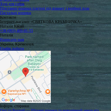
Худі для собак
Підставки кошики плетені під ялинку з вербної лози
Пасхальні кошики
Контакти
Інтернет-магазин «СВЯТКОВА КРАМНИЧКА»
Наталія Касай
+38 (093) 469-81-55
Наталія
Написати нам
Україна, Кременчук
Графік роботи
Інформ. сторінки
Опт та Роздріб — Штучні ялинки та новорічний декор від