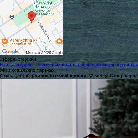
Інформ. сторінки
Опт та Роздріб — Штучні ялинки та новорічний декор від вироб
Ми в соціальних мережах
Сумка для зберігання штучної ялинки 2,5 м Siga Group черв