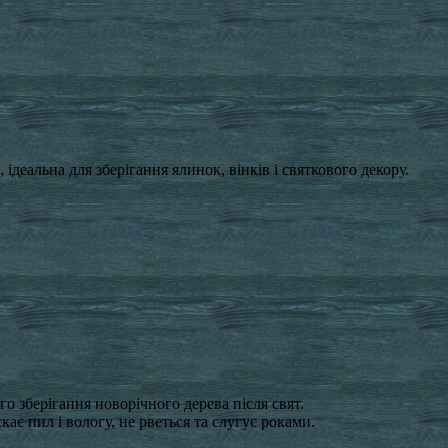
ідеальна для зберігання ялинок, вінків і святкового декору.
о зберігання новорічного дерева після свят.
ає пил і вологу, не рветься та слугує роками.