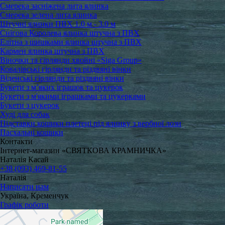
Смерека засніжена лита ялинка
Смерека зелена лита ялинка
Штучні ялинки ПВХ 1.0 м - 3.0 м
Снігова Королева ялинка штучна з ПВХ
Елітна з шишками ялинка штучна з ПВХ
Кармен ялинка штучна з ПВХ
Віночки та гірлянди хвойні «Siga Group»
Ковалівські гірлянди та різдвяні вінки
Віденські гірлянди та різдвяні вінки
Букети з м’яких іграшок та цукерок
Букети з м'якими іграшками та цукерками
Букети з цукерок
Худі для собак
Підставки кошики плетені під ялинку з вербної лози
Пасхальні кошики
Контакти
Інтернет-магазин «СВЯТКОВА КРАМНИЧКА»
Наталія Касай
+38 (093) 469-81-55
Наталія
Написати нам
Україна, Кременчук
Графік роботи