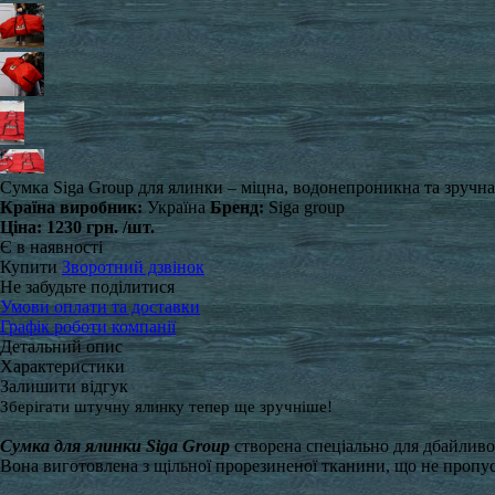
Сумка Siga Group для ялинки – міцна, водонепроникна та зручна, 
Країна виробник:
Україна
Бренд:
Siga group
Ціна:
1230 грн.
/шт.
Є в наявності
Купити
Зворотний дзвінок
Не забудьте поділитися
Умови оплати та доставки
Графік роботи компанії
Детальний опис
Характеристики
Залишити відгук
Зберігати штучну ялинку тепер ще зручніше!
Сумка для ялинки Siga Group
створена спеціально для дбайливог
Вона виготовлена з щільної прорезиненої тканини, що не пропуск