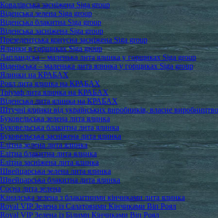
Ковалівська засніжена Siga group
Віденська зелена Siga group
Віденська блакитна Siga group
Віденська засніжена Siga group
Презедентська конусна засніжена Siga group
Ялинки в горщиках Siga group
Лапландска – маленька лита ялинка у горщиках Siga group
Віденьська – маленька лита ялинка у горщиках Siga group
Ялинки на КРАБАХ
Роял лита ялинка на КРАБАХ
Тріумф лита ялинка на КРАБАХ
Віденська лита ялинка на КРАБАХ
Штучні ялинки від українських виробників, власне виробництв
Буковельська зелена лита ялинка
Буковельська блакитна лита ялинка
Буковельська засніжена лита ялинка
Елітна зелена лита ялинка
Елітна блакитна лита ялинка
Елітна засніжена лита ялинка
Швейцарська зелена лита ялинка
Швейцарська блакитна лита ялинка
Сосна лита зелена
Канадська зелена з блакитними кінчиками лита ялинка
Royal VIP Зелена із Салатовими Кінчиками Віп Роял
Royal VIP Зелена із Білими Кінчиками Віп Роял