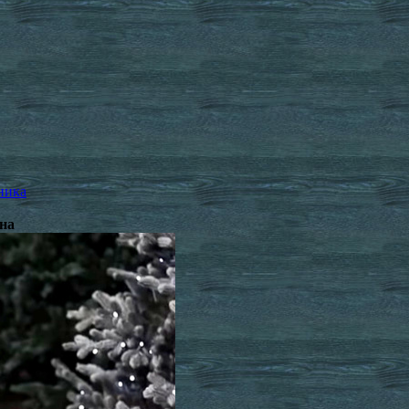
ника
она