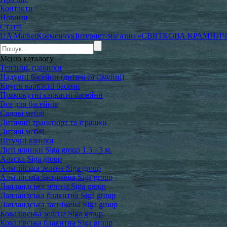
Контакти
Новини
Статті
UA Market
Кременчук
Інтернет-магазин «СВЯТКОВА КРАМНИ
Меню
каталогу
Теплиці, парники
Надувні басейни (дитячі та сімейні)
Круглі каркасні басени
Прямокутні каркасні басейни
Все для басейнів
Садові меблі
Дитячий транспорт та іграшки
Дитячі меблі
Штучні ялинки
Литі ялинки Siga group 1.5 - 3 м.
Аляска Siga group
Альпійська зелена Siga group
Альпійська засніжена Siga group
Лапландська зелена Siga group
Лапландська блакитна Siga group
Лапландська засніжена Siga group
Ковалівська зелена Siga group
Ковалівська блакитна Siga group