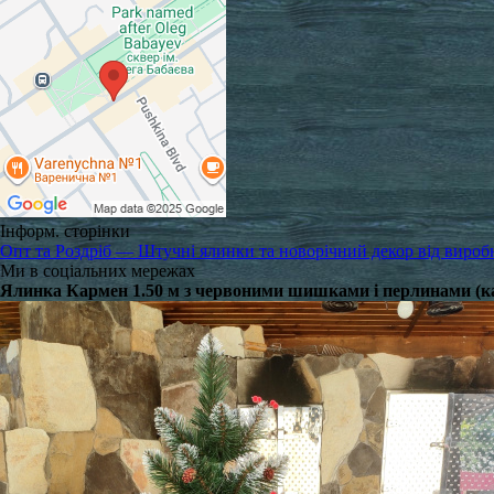
Інформ. сторінки
Опт та Роздріб — Штучні ялинки та новорічний декор від вироб
Ми в соціальних мережах
Ялинка Кармен 1.50 м з червоними шишками і перлинами (