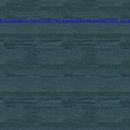
ЧКА»
Товари та послуги
Штучні ялинки
Штучні ялинки ПВХ 1.0 м 