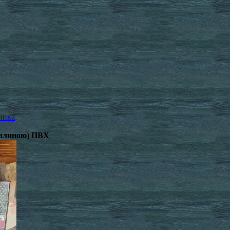
ника
калиною) ПВХ