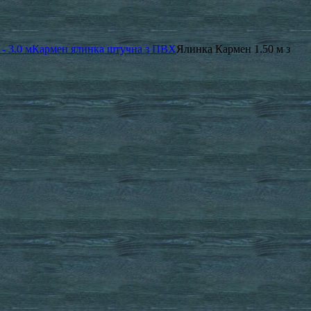
- 3.0 м
Кармен ялинка штучна з ПВХ
Ялинка Кармен 1.50 м з