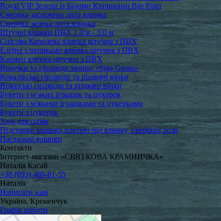
Royal VIP Зелена із Білими Кінчиками Віп Роял
Смерека засніжена лита ялинка
Смерека зелена лита ялинка
Штучні ялинки ПВХ 1.0 м - 3.0 м
Снігова Королева ялинка штучна з ПВХ
Елітна з шишками ялинка штучна з ПВХ
Кармен ялинка штучна з ПВХ
Віночки та гірлянди хвойні «Siga Group»
Ковалівські гірлянди та різдвяні вінки
Віденські гірлянди та різдвяні вінки
Букети з м’яких іграшок та цукерок
Букети з м'якими іграшками та цукерками
Букети з цукерок
Худі для собак
Підставки кошики плетені під ялинку з вербної лози
Пасхальні кошики
Контакти
Інтернет-магазин «СВЯТКОВА КРАМНИЧКА»
Наталія Касай
+38 (093) 469-81-55
Наталія
Написати нам
Україна, Кременчук
Графік роботи