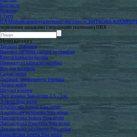
Контакти
Новини
Статті
UA Market
Кременчук
Інтернет-магазин «СВЯТКОВА КРАМНИ
червоними шишками і перлинами (калиною) ПВХ
Меню
каталогу
Теплиці, парники
Надувні басейни (дитячі та сімейні)
Круглі каркасні басени
Прямокутні каркасні басейни
Все для басейнів
Садові меблі
Дитячий транспорт та іграшки
Дитячі меблі
Штучні ялинки
Литі ялинки Siga group 1.5 - 3 м.
Аляска Siga group
Альпійська зелена Siga group
Альпійська засніжена Siga group
Лапландська зелена Siga group
Лапландська блакитна Siga group
Лапландська засніжена Siga group
Ковалівська зелена Siga group