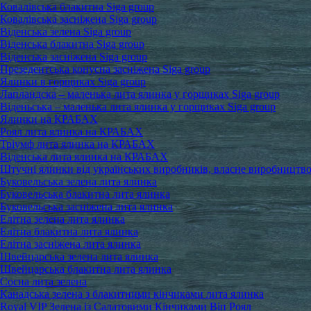
Ковалівська блакитна Siga group
Ковалівська засніжена Siga group
Віденська зелена Siga group
Віденська блакитна Siga group
Віденська засніжена Siga group
Презедентська конусна засніжена Siga group
Ялинки в горщиках Siga group
Лапландска – маленька лита ялинка у горщиках Siga group
Віденьська – маленька лита ялинка у горщиках Siga group
Ялинки на КРАБАХ
Роял лита ялинка на КРАБАХ
Тріумф лита ялинка на КРАБАХ
Віденська лита ялинка на КРАБАХ
Штучні ялинки від українських виробників, власне виробництв
Буковельська зелена лита ялинка
Буковельська блакитна лита ялинка
Буковельська засніжена лита ялинка
Елітна зелена лита ялинка
Елітна блакитна лита ялинка
Елітна засніжена лита ялинка
Швейцарська зелена лита ялинка
Швейцарська блакитна лита ялинка
Сосна лита зелена
Канадська зелена з блакитними кінчиками лита ялинка
Royal VIP Зелена із Салатовими Кінчиками Віп Роял