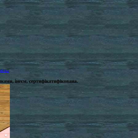
ника
ками, інеєм, сертифікатифікована.