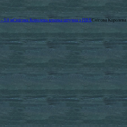
- 3.0 м
Снігова Королева ялинка штучна з ПВХ
Снігова Королева