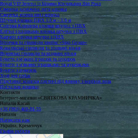
Royal VIP Зелена із Білими Кінчиками Віп Роял
Смерека засніжена лита ялинка
Смерека зелена лита ялинка
Штучні ялинки ПВХ 1.0 м - 3.0 м
Снігова Королева ялинка штучна з ПВХ
Елітна з шишками ялинка штучна з ПВХ
Кармен ялинка штучна з ПВХ
Віночки та гірлянди хвойні «Siga Group»
Ковалівські гірлянди та різдвяні вінки
Віденські гірлянди та різдвяні вінки
Букети з м’яких іграшок та цукерок
Букети з м'якими іграшками та цукерками
Букети з цукерок
Худі для собак
Підставки кошики плетені під ялинку з вербної лози
Пасхальні кошики
Контакти
Інтернет-магазин «СВЯТКОВА КРАМНИЧКА»
Наталія Касай
+38 (093) 469-81-55
Наталія
Написати нам
Україна, Кременчук
Графік роботи