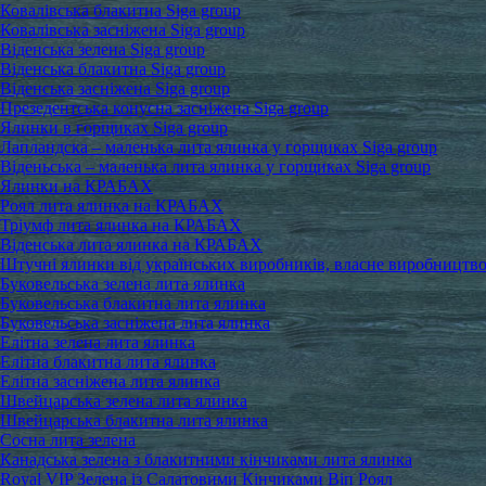
Ковалівська блакитна Siga group
Ковалівська засніжена Siga group
Віденська зелена Siga group
Віденська блакитна Siga group
Віденська засніжена Siga group
Презедентська конусна засніжена Siga group
Ялинки в горщиках Siga group
Лапландска – маленька лита ялинка у горщиках Siga group
Віденьська – маленька лита ялинка у горщиках Siga group
Ялинки на КРАБАХ
Роял лита ялинка на КРАБАХ
Тріумф лита ялинка на КРАБАХ
Віденська лита ялинка на КРАБАХ
Штучні ялинки від українських виробників, власне виробництв
Буковельська зелена лита ялинка
Буковельська блакитна лита ялинка
Буковельська засніжена лита ялинка
Елітна зелена лита ялинка
Елітна блакитна лита ялинка
Елітна засніжена лита ялинка
Швейцарська зелена лита ялинка
Швейцарська блакитна лита ялинка
Сосна лита зелена
Канадська зелена з блакитними кінчиками лита ялинка
Royal VIP Зелена із Салатовими Кінчиками Віп Роял