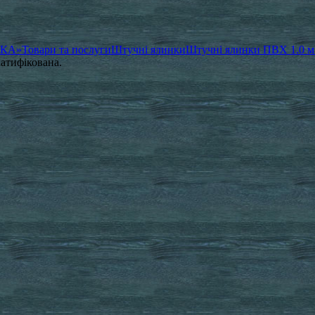
ЧКА»
Товари та послуги
Штучні ялинки
Штучні ялинки ПВХ 1.0 м 
катифікована.