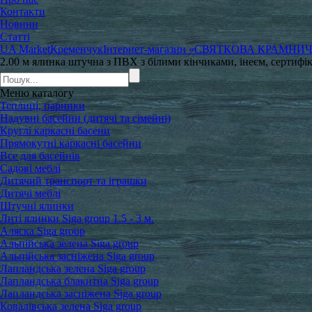
Контакти
Новини
Статті
UA Market
Кременчук
Інтернет-магазин «СВЯТКОВА КРАМНИ
2.00 м ялинка штучна з ПВХ з білими кінчиками, інеєм, сертифі
Меню
каталогу
Теплиці, парники
Надувні басейни (дитячі та сімейні)
Круглі каркасні басени
Прямокутні каркасні басейни
Все для басейнів
Садові меблі
Дитячий транспорт та іграшки
Дитячі меблі
Штучні ялинки
Литі ялинки Siga group 1.5 - 3 м.
Аляска Siga group
Альпійська зелена Siga group
Альпійська засніжена Siga group
Лапландська зелена Siga group
Лапландська блакитна Siga group
Лапландська засніжена Siga group
Ковалівська зелена Siga group