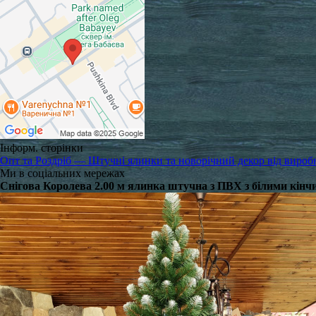
Інформ. сторінки
Опт та Роздріб — Штучні ялинки та новорічний декор від вироб
Ми в соціальних мережах
Снігова Королева 2.00 м ялинка штучна з ПВХ з білими кінчи