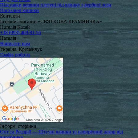
Підставки кошики плетені під ялинку з вербної лози
Пасхальні кошики
Контакти
Інтернет-магазин «СВЯТКОВА КРАМНИЧКА»
Наталія Касай
+38 (093) 469-81-55
Наталія
Написати нам
Україна, Кременчук
Графік роботи
Інформ. сторінки
Опт та Роздріб — Штучні ялинки та новорічний декор від
виробника