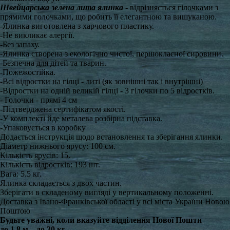
Швейцарська зелена лита ялинка
- відрізняється гілочками з
прямими голочками, що робить її елегантною та вишуканою.
-Ялинка виготовлена з харчового пластику.
-Не викликає алергії.
-Без запаху.
-Ялинка створена з екологічно чистої, першокласної сировини.
-Безпечна для дітей та тварин.
-Пожежостійка.
-Всі відростки на гілці - литі (як зовнішні так і внутрішні)
-Відростки на одній великій гілці - 3 гілочки по 5 відростків.
- Голочки - прямі 4 см
-Підтверджена сертифікатом якості.
-У комплекті йде металева розбірна підставка.
-Упаковується в коробку
Додається інструкція щодо встановлення та зберігання ялинки.
Діаметр нижнього ярусу: 100 см.
Кількість ярусів: 15.
Кількість відростків: 193 шт.
Вага: 5.5 кг.
Ялинка складається з двох частин.
Зберігати в складеному вигляді у вертикальному положенні.
Доставка з Івано-Франківської області у всі міста України Новою
Поштою
Будьте уважні, коли вказуйте відділення Нової Пошти
до 1,8 м – до 30 кг