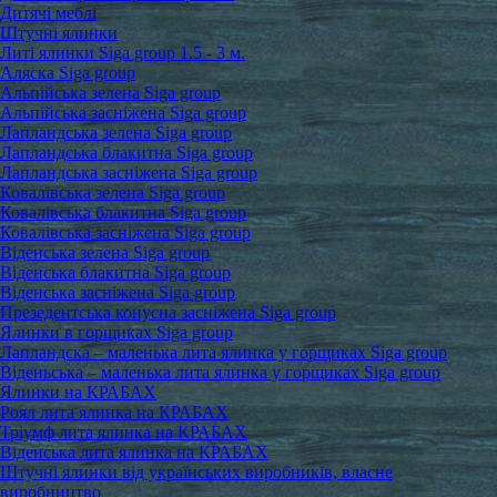
Дитячі меблі
Штучні ялинки
Литі ялинки Siga group 1.5 - 3 м.
Аляска Siga group
Альпійська зелена Siga group
Альпійська засніжена Siga group
Лапландська зелена Siga group
Лапландська блакитна Siga group
Лапландська засніжена Siga group
Ковалівська зелена Siga group
Ковалівська блакитна Siga group
Ковалівська засніжена Siga group
Віденська зелена Siga group
Віденська блакитна Siga group
Віденська засніжена Siga group
Презедентська конусна засніжена Siga group
Ялинки в горщиках Siga group
Лапландска – маленька лита ялинка у горщиках Siga group
Віденьська – маленька лита ялинка у горщиках Siga group
Ялинки на КРАБАХ
Роял лита ялинка на КРАБАХ
Тріумф лита ялинка на КРАБАХ
Віденська лита ялинка на КРАБАХ
Штучні ялинки від українських виробників, власне
виробництво