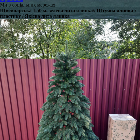
Ми в соціальних мережах
Швейцарська 1.50 м. зелена лита ялинка// Штучна ялинка з
пластику / Якісна лита ялинка