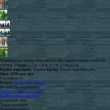
Швейцарська зелена лита ялинка. ​Має прямі голочки та багато
гілочок. Розміри 1.5 м. 1.8 м. 2.1 м. 2.3 м. 2.5 м.
Країна виробник:
Україна
Бренд:
Власне виробництво
Ціна:
2550 грн.
/шт.
Є в наявності
Купити
Зворотний дзвінок
Не забудьте поділитися
Умови оплати та доставки
Графік роботи компанії
Детальний опис
Характеристики
Залишити відгук