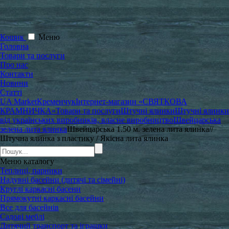
Кошик
Меню
Головна
Товари та послуги
Про нас
Контакти
Новини
Статті
UA Market
Кременчук
Інтернет-магазин «СВЯТКОВА
КРАМНИЧКА»
Товари та послуги
Штучні ялинки
Штучні ялинки
від українських виробників, власне виробництво
Швейцарська
зелена лита ялинка
Швейцарська 1.50 м. зелена лита ялинка//
Штучна ялинка з пластику / Якісна лита ялинка
Меню
каталогу
Теплиці, парники
Надувні басейни (дитячі та сімейні)
Круглі каркасні басени
Прямокутні каркасні басейни
Все для басейнів
Садові меблі
Дитячий транспорт та іграшки