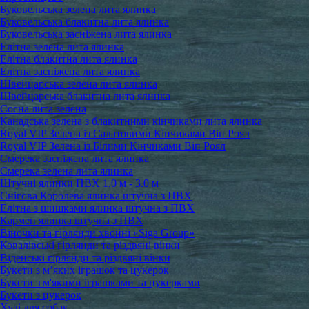
Буковельська зелена лита ялинка
Буковельська блакитна лита ялинка
Буковельська засніжена лита ялинка
Елітна зелена лита ялинка
Елітна блакитна лита ялинка
Елітна засніжена лита ялинка
Швейцарська зелена лита ялинка
Швейцарська блакитна лита ялинка
Сосна лита зелена
Канадська зелена з блакитними кінчиками лита ялинка
Royal VIP Зелена із Салатовими Кінчиками Віп Роял
Royal VIP Зелена із Білими Кінчиками Віп Роял
Смерека засніжена лита ялинка
Смерека зелена лита ялинка
Штучні ялинки ПВХ 1.0 м - 3.0 м
Снігова Королева ялинка штучна з ПВХ
Елітна з шишками ялинка штучна з ПВХ
Кармен ялинка штучна з ПВХ
Віночки та гірлянди хвойні «Siga Group»
Ковалівські гірлянди та різдвяні вінки
Віденські гірлянди та різдвяні вінки
Букети з м’яких іграшок та цукерок
Букети з м'якими іграшками та цукерками
Букети з цукерок
Худі для собак