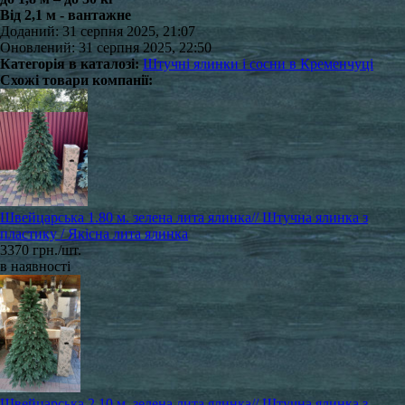
Від 2,1 м - вантажне
Доданий: 31 серпня 2025, 21:07
Оновлений: 31 серпня 2025, 22:50
Категорія в каталозі:
Штучні ялинки і сосни в Кременчуці
Схожі товари компанії:
Швейцарська 1.80 м. зелена лита ялинка// Штучна ялинка з
пластику / Якісна лита ялинка
3370 грн./шт.
в наявності
Швейцарська 2.10 м. зелена лита ялинка// Штучна ялинка з