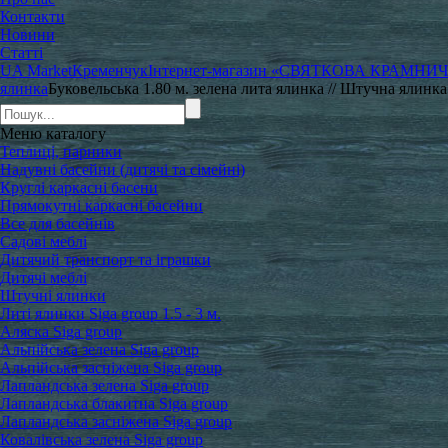
Контакти
Новини
Статті
UA Market
Кременчук
Інтернет-магазин «СВЯТКОВА КРАМНИ
ялинка
Буковельська 1.80 м. зелена лита ялинка // Штучна ялинка
Меню
каталогу
Теплиці, парники
Надувні басейни (дитячі та сімейні)
Круглі каркасні басени
Прямокутні каркасні басейни
Все для басейнів
Садові меблі
Дитячий транспорт та іграшки
Дитячі меблі
Штучні ялинки
Литі ялинки Siga group 1.5 - 3 м.
Аляска Siga group
Альпійська зелена Siga group
Альпійська засніжена Siga group
Лапландська зелена Siga group
Лапландська блакитна Siga group
Лапландська засніжена Siga group
Ковалівська зелена Siga group