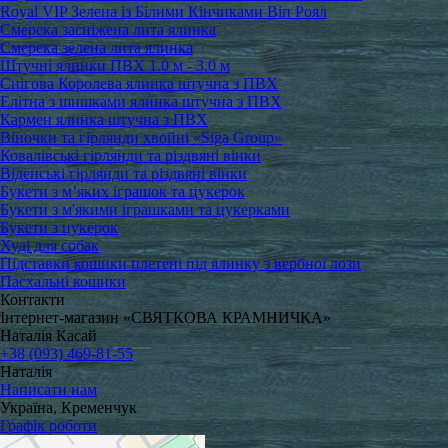
Royal VIP Зелена із Білими Кінчиками Віп Роял
Смерека засніжена лита ялинка
Смерека зелена лита ялинка
Штучні ялинки ПВХ 1.0 м - 3.0 м
Снігова Королева ялинка штучна з ПВХ
Елітна з шишками ялинка штучна з ПВХ
Кармен ялинка штучна з ПВХ
Віночки та гірлянди хвойні «Siga Group»
Ковалівські гірлянди та різдвяні вінки
Віденські гірлянди та різдвяні вінки
Букети з м’яких іграшок та цукерок
Букети з м'якими іграшками та цукерками
Букети з цукерок
Худі для собак
Підставки кошики плетені під ялинку з вербної лози
Пасхальні кошики
Контакти
Інтернет-магазин «СВЯТКОВА КРАМНИЧКА»
Наталія Касай
+38 (093) 469-81-55
Наталія
Написати нам
Україна, Кременчук
Графік роботи