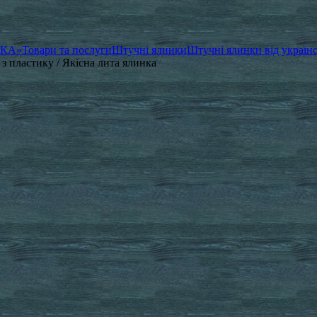
ЧКА»
Товари та послуги
Штучні ялинки
Штучні ялинки від україн
 з пластику / Якісна лита ялинка