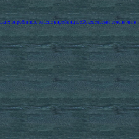
ських виробників, власне виробництво
Буковельська зелена лита