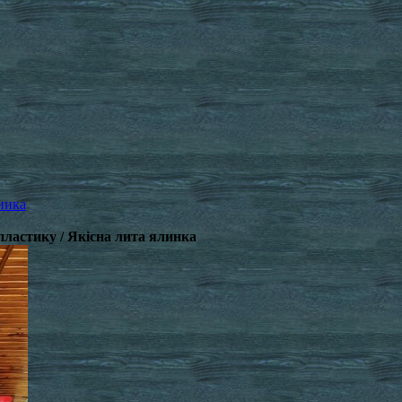
ника
пластику / Якісна лита ялинка