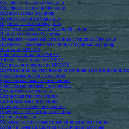
Ковалівська блакитна Siga group
Ковалівська засніжена Siga group
Віденська зелена Siga group
Віденська блакитна Siga group
Віденська засніжена Siga group
Презедентська конусна засніжена Siga group
Ялинки в горщиках Siga group
Лапландска – маленька лита ялинка у горщиках Siga group
Віденьська – маленька лита ялинка у горщиках Siga group
Ялинки на КРАБАХ
Роял лита ялинка на КРАБАХ
Тріумф лита ялинка на КРАБАХ
Віденська лита ялинка на КРАБАХ
Штучні ялинки від українських виробників, власне виробництв
Буковельська зелена лита ялинка
Буковельська блакитна лита ялинка
Буковельська засніжена лита ялинка
Елітна зелена лита ялинка
Елітна блакитна лита ялинка
Елітна засніжена лита ялинка
Швейцарська зелена лита ялинка
Швейцарська блакитна лита ялинка
Сосна лита зелена
Канадська зелена з блакитними кінчиками лита ялинка
Royal VIP Зелена із Салатовими Кінчиками Віп Роял