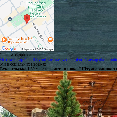
Інформ. сторінки
Опт та Роздріб — Штучні ялинки та новорічний декор від вироб
Ми в соціальних мережах
Буковельська 1.80 м. зелена лита ялинка // Штучна ялинка з 