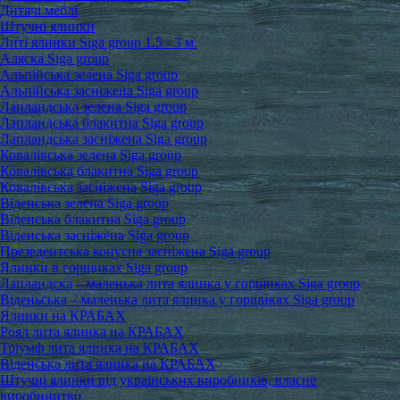
Дитячі меблі
Штучні ялинки
Литі ялинки Siga group 1.5 - 3 м.
Аляска Siga group
Альпійська зелена Siga group
Альпійська засніжена Siga group
Лапландська зелена Siga group
Лапландська блакитна Siga group
Лапландська засніжена Siga group
Ковалівська зелена Siga group
Ковалівська блакитна Siga group
Ковалівська засніжена Siga group
Віденська зелена Siga group
Віденська блакитна Siga group
Віденська засніжена Siga group
Презедентська конусна засніжена Siga group
Ялинки в горщиках Siga group
Лапландска – маленька лита ялинка у горщиках Siga group
Віденьська – маленька лита ялинка у горщиках Siga group
Ялинки на КРАБАХ
Роял лита ялинка на КРАБАХ
Тріумф лита ялинка на КРАБАХ
Віденська лита ялинка на КРАБАХ
Штучні ялинки від українських виробників, власне
виробництво