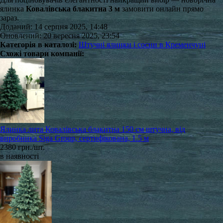
ялинка
Ковалівська блакитна 3 м
замовити онлайн прямо
зараз.
Доданий: 14 серпня 2025, 14:48
Оновлений: 20 вересня 2025, 23:54
Категорія в каталозі:
Штучні ялинки і сосни в Кременчуці
Схожі товари компанії:
Ялинка лита Ковалівська блакитна 150 см штучна, від
виробника Siga Group, сертифікована, 1.5 м
2380 грн./шт.
в наявності