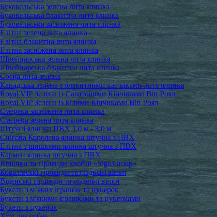
Буковельська зелена лита ялинка
Буковельська блакитна лита ялинка
Буковельська засніжена лита ялинка
Елітна зелена лита ялинка
Елітна блакитна лита ялинка
Елітна засніжена лита ялинка
Швейцарська зелена лита ялинка
Швейцарська блакитна лита ялинка
Сосна лита зелена
Канадська зелена з блакитними кінчиками лита ялинка
Royal VIP Зелена із Салатовими Кінчиками Віп Роял
Royal VIP Зелена із Білими Кінчиками Віп Роял
Смерека засніжена лита ялинка
Смерека зелена лита ялинка
Штучні ялинки ПВХ 1.0 м - 3.0 м
Снігова Королева ялинка штучна з ПВХ
Елітна з шишками ялинка штучна з ПВХ
Кармен ялинка штучна з ПВХ
Віночки та гірлянди хвойні «Siga Group»
Ковалівські гірлянди та різдвяні вінки
Віденські гірлянди та різдвяні вінки
Букети з м’яких іграшок та цукерок
Букети з м'якими іграшками та цукерками
Букети з цукерок
Худі для собак