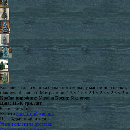
Ковалівска лита ялинка блакитного кольору має пишні гілочки,
підкручені голочки Має розміри: 1.5 м 1.8 м 2.1 м 2.3 м 2.5 м 3 м
Країна виробник:
Україна
Бренд:
Siga group
Ціна:
11540 грн.
/шт.
Є в наявності
Купити
Зворотний дзвінок
Не забудьте поділитися
Умови оплати та доставки
Графік роботи компанії