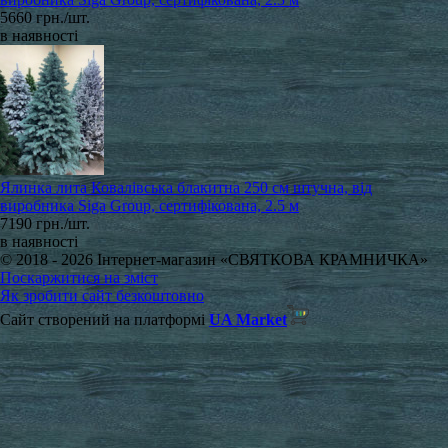
5660 грн./шт.
в наявності
Ялинка лита Ковалівська блакитна 250 см штучна, від
виробника Siga Group, сертифікована, 2.5 м
7190 грн./шт.
в наявності
© 2018 - 2026 Інтернет-магазин «СВЯТКОВА КРАМНИЧКА»
Поскаржитися на зміст
Як зробити сайт безкоштовно
Сайт створений на платформі
UA Market