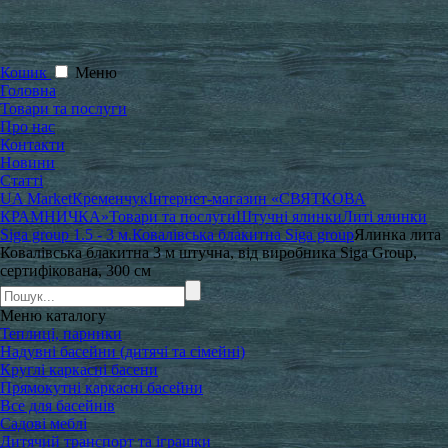
Кошик
Меню
Головна
Товари та послуги
Про нас
Контакти
Новини
Статті
UA Market
Кременчук
Інтернет-магазин «СВЯТКОВА
КРАМНИЧКА»
Товари та послуги
Штучні ялинки
Литі ялинки
Siga group 1.5 - 3 м.
Ковалівська блакитна Siga group
Ялинка лита
Ковалівська блакитна 3 м штучна, від виробника Siga Group,
сертифікована, 300 см
Меню
каталогу
Теплиці, парники
Надувні басейни (дитячі та сімейні)
Круглі каркасні басени
Прямокутні каркасні басейни
Все для басейнів
Садові меблі
Дитячий транспорт та іграшки