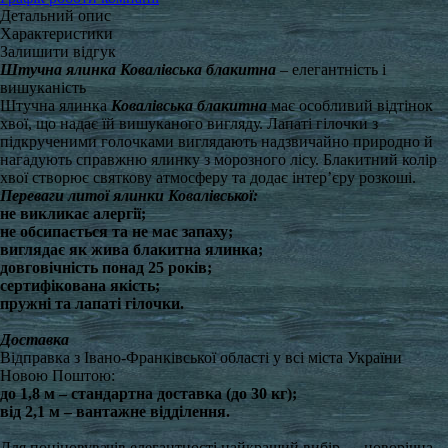
Детальний опис
Характеристики
Залишити відгук
Штучна ялинка Ковалівська блакитна
– елегантність і
вишуканість
Штучна ялинка
Ковалівська блакитна
має особливий відтінок
хвої, що надає їй вишуканого вигляду. Лапаті гілочки з
підкрученими голочками виглядають надзвичайно природно й
нагадують справжню ялинку з морозного лісу. Блакитний колір
хвої створює святкову атмосферу та додає інтер’єру розкоші.
Переваги литої ялинки Ковалівської:
не викликає алергії;
не обсипається та не має запаху;
виглядає як жива блакитна ялинка;
довговічність понад 25 років;
сертифікована якість;
пружні та лапаті гілочки.
Доставка
Відправка з Івано-Франківської області у всі міста України
Новою Поштою:
до 1,8 м – стандартна доставка (до 30 кг);
від 2,1 м – вантажне відділення.
Для поціновувачів елегантності найкращий вибір — новорічна