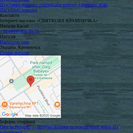
Підставки кошики плетені під ялинку з вербної лози
Пасхальні кошики
Контакти
Інтернет-магазин «СВЯТКОВА КРАМНИЧКА»
Наталія Касай
+38 (093) 469-81-55
Наталія
Написати нам
Україна, Кременчук
Графік роботи
Інформ. сторінки
Опт та Роздріб — Штучні ялинки та новорічний декор від
виробника